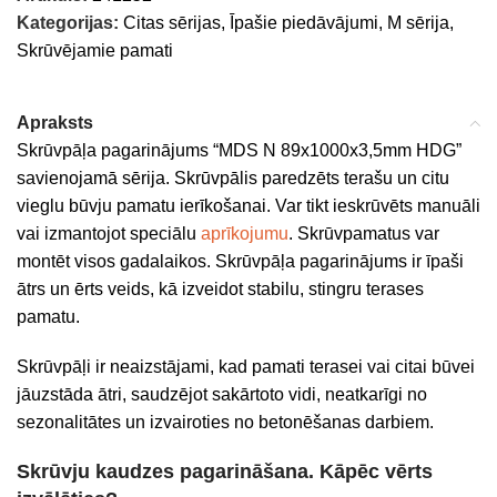
Kategorijas:
Citas sērijas
,
Īpašie piedāvājumi
,
M sērija
,
Skrūvējamie pamati
Apraksts
Skrūvpāļa pagarinājums “MDS N 89x1000x3,5mm HDG”
savienojamā sērija. Skrūvpālis paredzēts terašu un citu
vieglu būvju pamatu ierīkošanai. Var tikt ieskrūvēts manuāli
vai izmantojot speciālu
aprīkojumu
. Skrūvpamatus var
montēt visos gadalaikos. Skrūvpāļa pagarinājums ir īpaši
ātrs un ērts veids, kā izveidot stabilu, stingru terases
pamatu.
Skrūvpāļi ir neaizstājami, kad pamati terasei vai citai būvei
jāuzstāda ātri, saudzējot sakārtoto vidi, neatkarīgi no
sezonalitātes un izvairoties no betonēšanas darbiem.
Skrūvju kaudzes pagarināšana. Kāpēc vērts