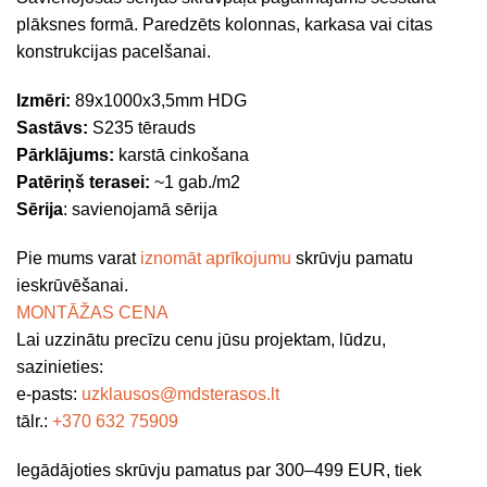
plāksnes formā. Paredzēts kolonnas, karkasa vai citas
konstrukcijas pacelšanai.
Izmēri:
89x1000x3,5mm HDG
Sastāvs:
S235 tērauds
Pārklājums:
karstā cinkošana
Patēriņš terasei:
~1 gab./m2
Sērija
: savienojamā sērija
Pie mums varat
iznomāt aprīkojumu
skrūvju pamatu
ieskrūvēšanai.
MONTĀŽAS CENA
Lai uzzinātu precīzu cenu jūsu projektam, lūdzu,
sazinieties:
e-pasts:
uzklausos@mdsterasos.lt
tālr.:
+
370 632 75909
Iegādājoties skrūvju pamatus par 300–499 EUR, tiek