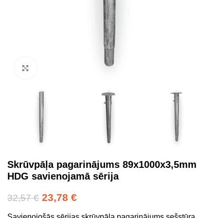
Click to enlarge
Skrūvpāļa pagarinājums 89x1000x3,5mm
HDG savienojamā sērija
23,78
€
32,57
€
Savienojošās sērijas skrūvpāļa pagarinājums sešstūra