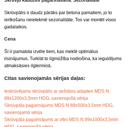
Skrūvju kaudzes pagarināšana. Sezonalitāte
Skrūvpālis ir daudz pārāks par betona pamatiem, jo to
ierīkošanu neietekmē sezonalitāte. Tos var montēt visos
gadalaikos.
Cena
Šī ir pamatota izvēle tiem, kas meklē optimālus
risinājumus. Turklāt to ilgmūžība nodrošina, ka ieguldījums
atmaksāsies ilgtermiņā.
Citas savienojamās sērijas daļas:
Ieskrūvējams skrūvpālis ar sešstūra adapteri MDS N
89x1200x3,5mm HDG, savienojošā sērija
Skrūvpāļa pagarinājums MDS N 89x500x3,5mm HDG,
savienojamā sērija
Skrūvpāļa pagarinājums ar vītni MDS N 89x1000x3,5mm
HDG, savienojošā sērija