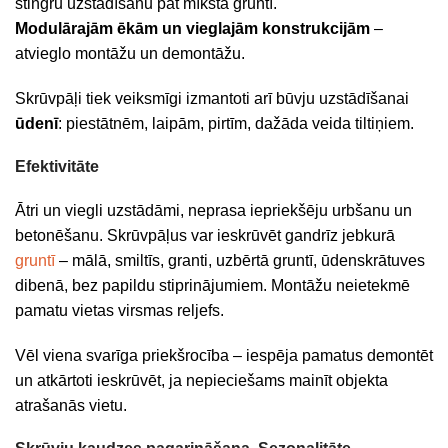
stingru uzstādīšanu pat mīkstā gruntī.
Modulārajām ēkām un vieglajām konstrukcijām
–
atvieglo montāžu un demontāžu.
Skrūvpāļi tiek veiksmīgi izmantoti arī būvju uzstādīšanai
ūdenī
: piestātnēm, laipām, pirtīm, dažāda veida tiltiņiem.
Efektivitāte
Ātri un viegli uzstādāmi, neprasa iepriekšēju urbšanu un
betonēšanu. Skrūvpāļus var ieskrūvēt gandrīz jebkurā
gruntī
– mālā, smiltīs, granti, uzbērtā gruntī, ūdenskrātuves
dibenā, bez papildu stiprinājumiem. Montāžu neietekmē
pamatu vietas virsmas reljefs.
Vēl viena svarīga priekšrocība – iespēja pamatus demontēt
un atkārtoti ieskrūvēt, ja nepieciešams mainīt objekta
atrašanās vietu.