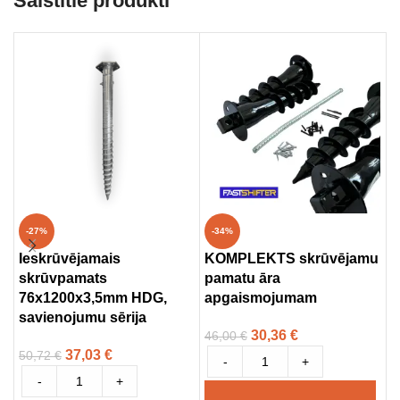
Saistītie produkti
-27%
-34%
Ieskrūvējamais
KOMPLEKTS skrūvējamu
S
skrūvpamats
pamatu āra
6
76x1200x3,5mm HDG,
apgaismojumam
1
savienojumu sērija
30,36
€
46,00
€
37,03
€
50,72
€
-
+
-
+