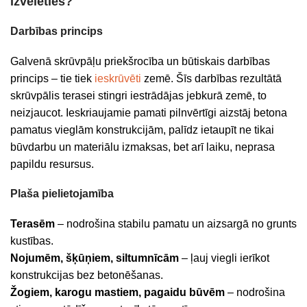
izvēlēties?
Darbības princips
Galvenā skrūvpāļu priekšrocība un būtiskais darbības
princips – tie tiek
ieskrūvēti
zemē. Šīs darbības rezultātā
skrūvpālis terasei stingri iestrādājas jebkurā zemē, to
neizjaucot. Ieskriaujamie pamati pilnvērtīgi aizstāj betona
pamatus vieglām konstrukcijām, palīdz ietaupīt ne tikai
būvdarbu un materiālu izmaksas, bet arī laiku, neprasa
papildu resursus.
Plaša pielietojamība
Terasēm
– nodrošina stabilu pamatu un aizsargā no grunts
kustības.
Nojumēm, šķūņiem, siltumnīcām
– ļauj viegli ierīkot
konstrukcijas bez betonēšanas.
Žogiem, karogu mastiem, pagaidu būvēm
– nodrošina