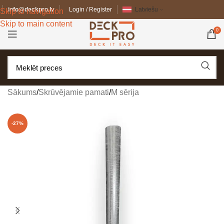
info@deckpro.lv
Login / Register
Latviešu
Skip to navigation
Skip to main content
0
Sākums
/
Skrūvējamie pamati
/
M sērija
-27%