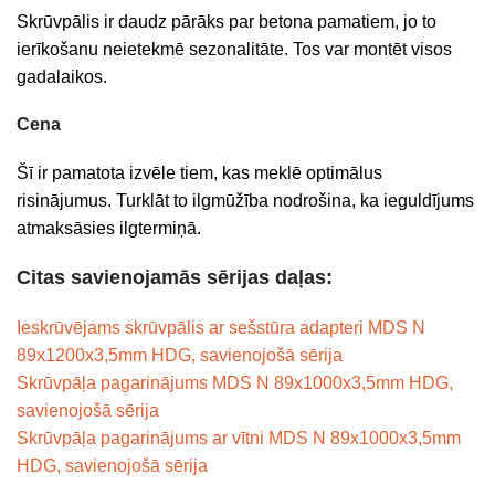
Skrūvpālis ir daudz pārāks par betona pamatiem, jo to
ierīkošanu neietekmē sezonalitāte. Tos var montēt visos
gadalaikos.
Cena
Šī ir pamatota izvēle tiem, kas meklē optimālus
risinājumus. Turklāt to ilgmūžība nodrošina, ka ieguldījums
atmaksāsies ilgtermiņā.
Citas savienojamās sērijas daļas:
Ieskrūvējams skrūvpālis ar sešstūra adapteri MDS N
89x1200x3,5mm HDG, savienojošā sērija
Skrūvpāļa pagarinājums MDS N 89x1000x3,5mm HDG,
savienojošā sērija
Skrūvpāļa pagarinājums ar vītni MDS N 89x1000x3,5mm
HDG, savienojošā sērija