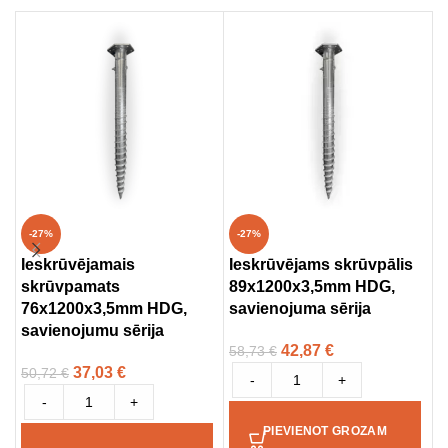
I
-27%
-27%
c
Ieskrūvējamais
Ieskrūvējams skrūvpālis
skrūvpamats
89x1200x3,5mm HDG,
1
76x1200x3,5mm HDG,
savienojuma sērija
savienojumu sērija
42,87
€
58,73
€
37,03
€
50,72
€
-
+
-
+
PIEVIENOT GROZAM