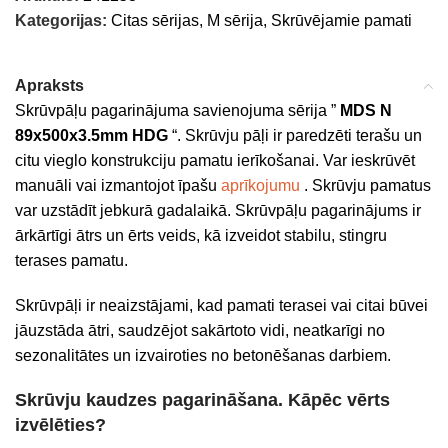
Kategorijas:
Citas sērijas
,
M sērija
,
Skrūvējamie pamati
Apraksts
Skrūvpāļu pagarinājuma savienojuma sērija ”
MDS N
89x500x3.5mm HDG
“. Skrūvju pāļi ir paredzēti terašu un
citu vieglo konstrukciju pamatu ierīkošanai. Var ieskrūvēt
manuāli vai izmantojot īpašu
aprīkojumu
. Skrūvju pamatus
var uzstādīt jebkurā gadalaikā. Skrūvpāļu pagarinājums ir
ārkārtīgi ātrs un ērts veids, kā izveidot stabilu, stingru
terases pamatu.
Skrūvpāļi ir neaizstājami, kad pamati terasei vai citai būvei
jāuzstāda ātri, saudzējot sakārtoto vidi, neatkarīgi no
sezonalitātes un izvairoties no betonēšanas darbiem.
Skrūvju kaudzes pagarināšana. Kāpēc vērts
izvēlēties?