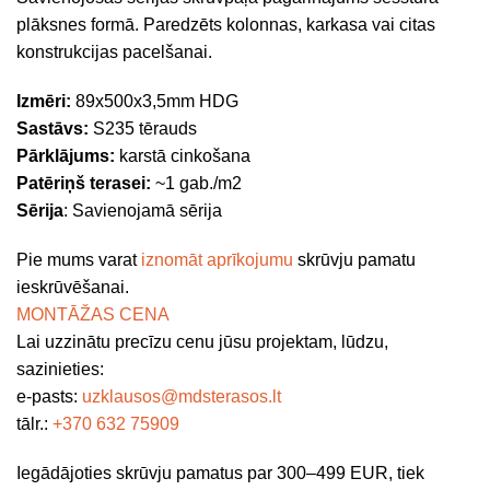
plāksnes formā. Paredzēts kolonnas, karkasa vai citas
konstrukcijas pacelšanai.
Izmēri:
89x500x3,5mm HDG
Sastāvs:
S235 tērauds
Pārklājums:
karstā cinkošana
Patēriņš terasei:
~1 gab./m2
Sērija
: Savienojamā sērija
Pie mums varat
iznomāt aprīkojumu
skrūvju pamatu
ieskrūvēšanai.
MONTĀŽAS CENA
Lai uzzinātu precīzu cenu jūsu projektam, lūdzu,
sazinieties:
e-pasts:
uzklausos@mdsterasos.lt
tālr.:
+
370 632 75909
Iegādājoties skrūvju pamatus par 300–499 EUR, tiek