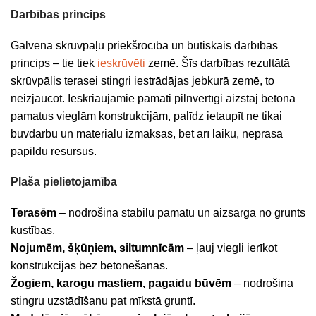
Darbības princips
Galvenā skrūvpāļu priekšrocība un būtiskais darbības
princips – tie tiek
ieskrūvēti
zemē. Šīs darbības rezultātā
skrūvpālis terasei stingri iestrādājas jebkurā zemē, to
neizjaucot. Ieskriaujamie pamati pilnvērtīgi aizstāj betona
pamatus vieglām konstrukcijām, palīdz ietaupīt ne tikai
būvdarbu un materiālu izmaksas, bet arī laiku, neprasa
papildu resursus.
Plaša pielietojamība
Terasēm
– nodrošina stabilu pamatu un aizsargā no grunts
kustības.
Nojumēm, šķūņiem, siltumnīcām
– ļauj viegli ierīkot
konstrukcijas bez betonēšanas.
Žogiem, karogu mastiem, pagaidu būvēm
– nodrošina
stingru uzstādīšanu pat mīkstā gruntī.