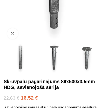
Click to enlarge
Skrūvpāļu pagarinājums 89x500x3,5mm
HDG, savienojošā sērija
16,52
€
22,63
€
Savienojošās sērijas skrūvpāļa pagarinājums sešstūra