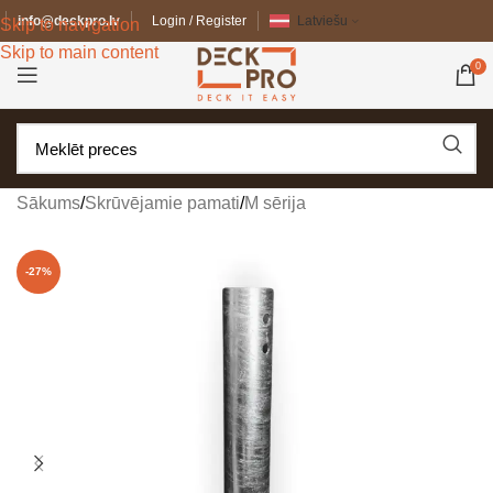
info@deckpro.lv
Login / Register
Latviešu
Skip to navigation
Skip to main content
0
Sākums
/
Skrūvējamie pamati
/
M sērija
-27%