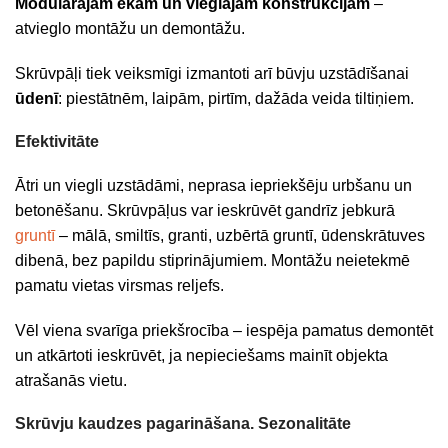
Modulārajām ēkām un vieglajām konstrukcijām
–
atvieglo montāžu un demontāžu.
Skrūvpāļi tiek veiksmīgi izmantoti arī būvju uzstādīšanai
ūdenī
: piestātnēm, laipām, pirtīm, dažāda veida tiltiņiem.
Efektivitāte
Ātri un viegli uzstādāmi, neprasa iepriekšēju urbšanu un
betonēšanu. Skrūvpāļus var ieskrūvēt gandrīz jebkurā
gruntī
– mālā, smiltīs, granti, uzbērtā gruntī, ūdenskrātuves
dibenā, bez papildu stiprinājumiem. Montāžu neietekmē
pamatu vietas virsmas reljefs.
Vēl viena svarīga priekšrocība – iespēja pamatus demontēt
un atkārtoti ieskrūvēt, ja nepieciešams mainīt objekta
atrašanās vietu.
Skrūvju kaudzes pagarināšana. Sezonalitāte