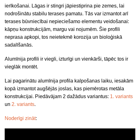
ierīkošanai. Lāgas ir stingri jāpiestiprina pie zemes, lai
nodrošinātu stabilu terases pamatu. Tās var izmantot arī
terases būvniecībai nepieciešamo elementu veidošanai:
kāpņu konstrukcijām, margu vai nojumēm. Šie profili
neprasa apkopi, tos neietekmē korozija un bioloģiskā
sadalīšanās.
Alumīnija profili ir viegli, izturīgi un vienkārši, tāpēc tos ir
vieglāk montēt.
Lai pagarinātu alumīnija profila kalpošanas laiku, iesakām
kopā izmantot augšējās joslas, kas piemērotas metāla
konstrukcijai. Piedāvājam 2 dažādus variantus:
1. variants
un
2. variants
.
Noderīgi zināt
: