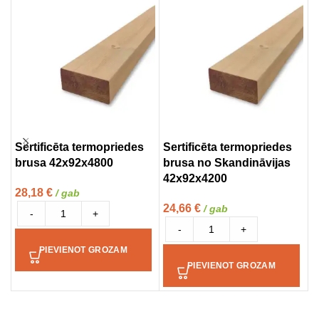
Sertificēta termopriedes
Sertificēta termopriedes
S
brusa 42x92x4800
brusa no Skandināvijas
p
42x92x4200
28,18
€
3
/ gab
24,66
€
/ gab
-
+
-
+
PIEVIENOT GROZAM
PIEVIENOT GROZAM