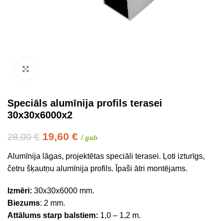
Click to enlarge
Speciāls alumīnija profils terasei
30x30x6000x2
19,60
€
28,00
€
/ gab
Alumīnija lāgas, projektētas speciāli terasei. Ļoti izturīgs,
četru šķautņu alumīnija profils. Īpaši ātri montējams.
Izmēri:
30x30x6000 mm.
Biezums
: 2 mm.
Attālums starp balstiem:
1,0 – 1,2 m.