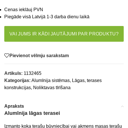
Cenas ieklāuj PVN
Piegāde visā Latvijā 1-3 darba dienu laikā
VAI JUMS IR KĀDI JAUTĀJUMI PAR PRODUKTU?
Pievienot vēlmju sarakstam
Artikuls:
1132465
Kategorijas:
Alumīnija sistēmas
,
Lāgas, terases
konstrukcijas
,
Noliktavas tīrīšana
Apraksts
Alumīnija lāgas terasei
Izmanto koka terašu būvniecībai vai akmens masas terašu