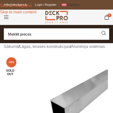
info@deckpro.lv
Login / Register
Latviešu
Skip to navigation
Skip to main content
0
Sākums
/
Lāgas, terases konstrukcijas
/
Alumīnija sistēmas
-30%
SOLD
OUT