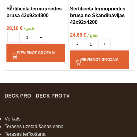
Sertificēta termopriedes
Sertificēta termopriedes
T
brusa 42x92x4800
brusa no Skandināvijas
(
42x92x4200
28,18
€
1
/ gab
24,66
€
/ gab
-
+
-
+
PIEVIENOT GROZAM
PIEVIENOT GROZAM
DECK PRO
DECK PRO TV
Veikals
Terases uzstādīšanas cena
Terases ierīkošana