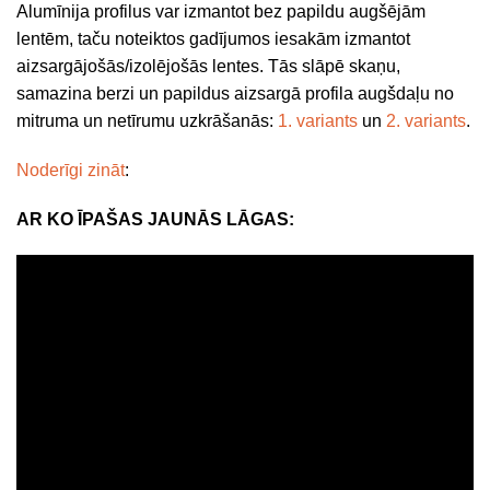
Alumīnija profilus var izmantot bez papildu augšējām
lentēm, taču noteiktos gadījumos iesakām izmantot
aizsargājošās/izolējošās lentes. Tās slāpē skaņu,
samazina berzi un papildus aizsargā profila augšdaļu no
mitruma un netīrumu uzkrāšanās:
1. variants
un
2. variants
.
Noderīgi zināt
:
AR KO ĪPAŠAS JAUNĀS LĀGAS: