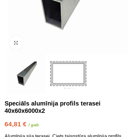
Click to enlarge
Speciāls alumīnija profils terasei
40x60x6000x2
64,81
€
/ gab
Alumīnija sija terasei. Ciets taisnstūra alumīnija profils.