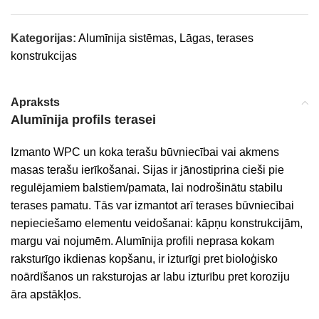
Kategorijas:
Alumīnija sistēmas
,
Lāgas, terases
konstrukcijas
Apraksts
Alumīnija profils terasei
Izmanto WPC un koka terašu būvniecībai vai akmens
masas terašu ierīkošanai. Sijas ir jānostiprina cieši pie
regulējamiem balstiem/pamata, lai nodrošinātu stabilu
terases pamatu. Tās var izmantot arī terases būvniecībai
nepieciešamo elementu veidošanai: kāpņu konstrukcijām,
margu vai nojumēm. Alumīnija profili neprasa kokam
raksturīgo ikdienas kopšanu, ir izturīgi pret bioloģisko
noārdīšanos un raksturojas ar labu izturību pret koroziju
āra apstākļos.