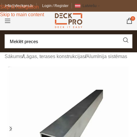
info@deckpro.lv
Login / Register
Latviešu
Skip to navigation
Skip to main content
0
Sākums
/
Lāgas, terases konstrukcijas
/
Alumīnija sistēmas