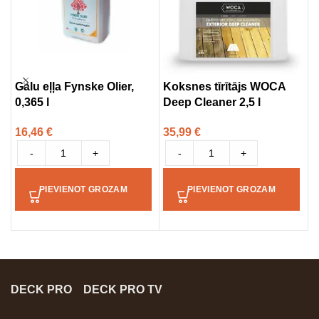
Galu eļļa Fynske Olier,
Koksnes tīrītājs WOCA
S
0,365 l
Deep Cleaner 2,5 l
k
16,46
€
35,99
€
5
-
+
-
+
PIEVIENOT GROZAM
PIEVIENOT GROZAM
DECK PRO
DECK PRO TV