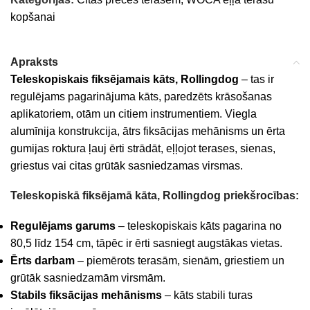
kopšanai
Apraksts
Teleskopiskais fiksējamais kāts, Rollingdog
– tas ir
regulējams pagarinājuma kāts, paredzēts krāsošanas
aplikatoriem, otām un citiem instrumentiem. Viegla
alumīnija konstrukcija, ātrs fiksācijas mehānisms un ērta
gumijas roktura ļauj ērti strādāt, eļļojot terases, sienas,
griestus vai citas grūtāk sasniedzamas virsmas.
Teleskopiskā fiksējamā kāta
, Rollingdog priekšrocības:
Regulējams garums
– teleskopiskais kāts pagarina no
80,5 līdz 154 cm, tāpēc ir ērti sasniegt augstākas vietas.
Ērts darbam
– piemērots terasām, sienām, griestiem un
grūtāk sasniedzamām virsmām.
Stabils fiksācijas mehānisms
– kāts stabili turas