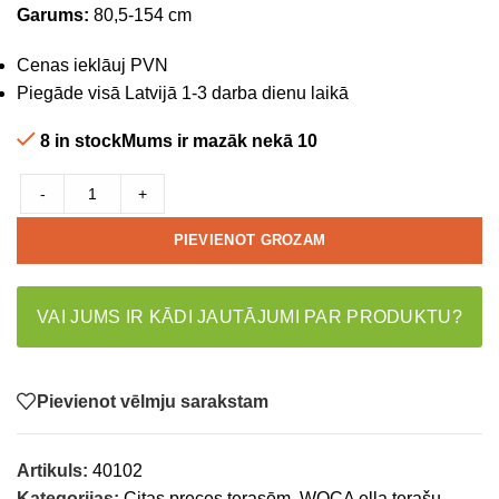
Garums:
80,5-154 cm
Cenas ieklāuj PVN
Piegāde visā Latvijā 1-3 darba dienu laikā
8 in stockMums ir mazāk nekā 10
-
+
PIEVIENOT GROZAM
VAI JUMS IR KĀDI JAUTĀJUMI PAR PRODUKTU?
Pievienot vēlmju sarakstam
Artikuls:
40102
Kategorijas:
Citas preces terasēm
,
WOCA eļļa terašu