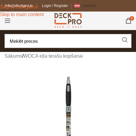
info@deckpro.lv
Login / Register
Latviešu
Skip to navigation
Skip to main content
0
Sākums
/
WOCA eļļa terašu kopšanai