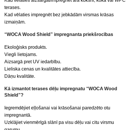
Kad vēlaties aizsargāt/impregnēt āra koksni, koka vai WPC
terases.
Kad vēlaties impregnēt bez jebkādām virsmas krāsas
izmaiņām.
“WOCA Wood Shield” impregnanta priekšrocības
Ekoloģisks produkts.
Viegli lietojams.
Aizsargā pret UV iedarbību.
Lieliska cenas un kvalitātes attiecība.
Dāņu kvalitāte.
Kā izmantot terases dēļu impregnatu “WOCA Wood
Shield”?
Iegremdējiet eļļošanai vai krāsošanai paredzēto otu
impregnantā.
Uzklājiet vienmērīgā slānī pa visu dēļu vai citu virsmu
garumu.