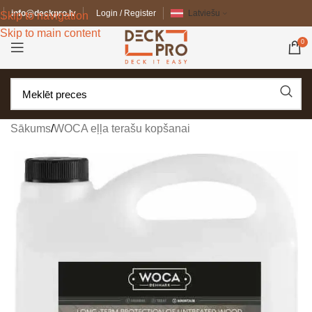
info@deckpro.lv
Login / Register
Latviešu
Skip to navigation
Skip to main content
0
Sākums
/
WOCA eļļa terašu kopšanai