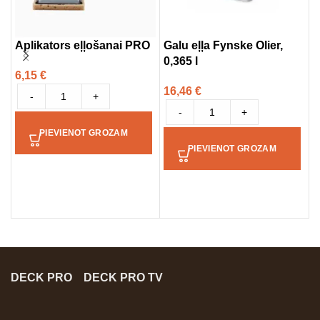
Aplikators eļļošanai PRO
Galu eļļa Fynske Olier,
T
0,365 l
f
6,15
€
16,46
€
-
+
2
-
+
PIEVIENOT GROZAM
PIEVIENOT GROZAM
DECK PRO
DECK PRO TV