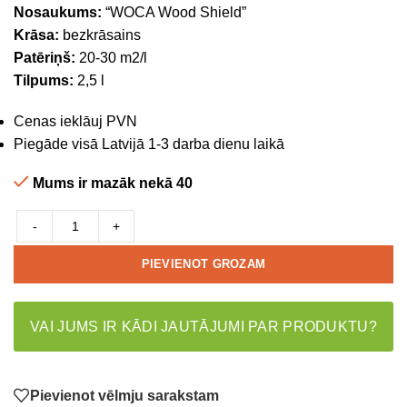
Nosaukums:
“WOCA Wood Shield”
Krāsa:
bezkrāsains
Patēriņš:
20-30 m2/l
Tilpums:
2,5 l
Cenas ieklāuj PVN
Piegāde visā Latvijā 1-3 darba dienu laikā
Mums ir mazāk nekā 40
-
+
PIEVIENOT GROZAM
VAI JUMS IR KĀDI JAUTĀJUMI PAR PRODUKTU?
Pievienot vēlmju sarakstam