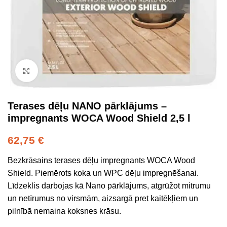
Click to enlarge
Terases dēļu NANO pārklājums –
impregnants WOCA Wood Shield 2,5 l
62,75
€
Bezkrāsains terases dēļu impregnants WOCA Wood
Shield. Piemērots koka un WPC dēļu impregnēšanai.
Līdzeklis darbojas kā Nano pārklājums, atgrūžot mitrumu
un netīrumus no virsmām, aizsargā pret kaitēkļiem un
pilnībā nemaina koksnes krāsu.