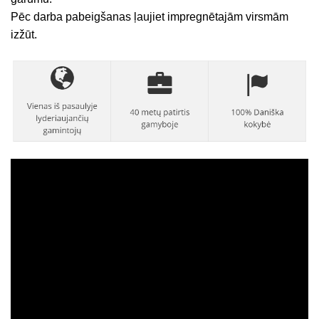
Pēc darba pabeigšanas ļaujiet impregnētajām virsmām
izžūt.