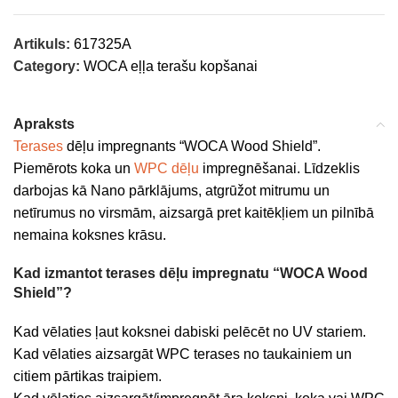
Artikuls:
617325A
Category:
WOCA eļļa terašu kopšanai
Apraksts
Terases
dēļu impregnants “WOCA Wood Shield”.
Piemērots koka un
WPC dēļu
impregnēšanai. Līdzeklis
darbojas kā Nano pārklājums, atgrūžot mitrumu un
netīrumus no virsmām, aizsargā pret kaitēkļiem un pilnībā
nemaina koksnes krāsu.
Kad izmantot terases dēļu impregnatu “WOCA Wood
Shield”?
Kad vēlaties ļaut koksnei dabiski pelēcēt no UV stariem.
Kad vēlaties aizsargāt WPC terases no taukainiem un
citiem pārtikas traipiem.