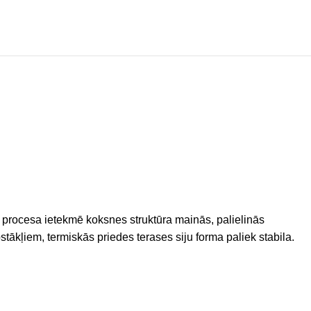
 procesa ietekmē koksnes struktūra mainās, palielinās
tākļiem, termiskās priedes terases siju forma paliek stabila.