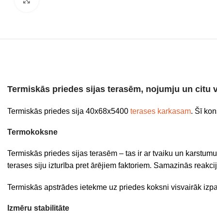
Termiskās priedes sijas terasēm, nojumju un citu 
Termiskās priedes sija 40x68x5400
terases karkasam
. Šī kon
Termokoksne
Termiskās priedes sijas terasēm – tas ir ar tvaiku un karstu
terases siju izturība pret ārējiem faktoriem. Samazinās reakci
Termiskās apstrādes ietekme uz priedes koksni visvairāk izpa
Izmēru stabilitāte