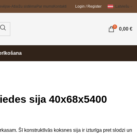
evējs
e-Atlaižu sistēma
Par mums
Kontakti
Login / Register
Latviešu
0
0,00
€
erīkošana
iedes sija 40x68x5400
kasam. Šī konstruktīvās koksnes sija ir izturīga pret slodzi un