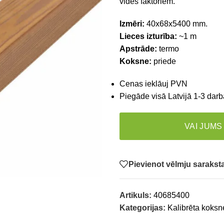
vides faktoriem.
Izmēri:
40x68x5400 mm.
Lieces izturība:
~1 m
Apstrāde:
termo
Koksne:
priede
Cenas ieklāuj PVN
Piegāde visā Latvijā 1-3 darb
VAI JUMS
Pievienot vēlmju saraks
Artikuls:
40685400
Kategorijas:
Kalibrēta koksn