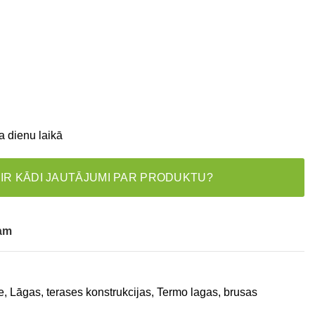
a dienu laikā
 IR KĀDI JAUTĀJUMI PAR PRODUKTU?
tam
e
,
Lāgas, terases konstrukcijas
,
Termo lagas, brusas