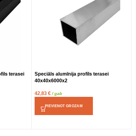
ils terasei
Speciāls alumīnija profils terasei
40x40x6000x2
42,83
€
/ gab
PIEVIENOT GROZAM