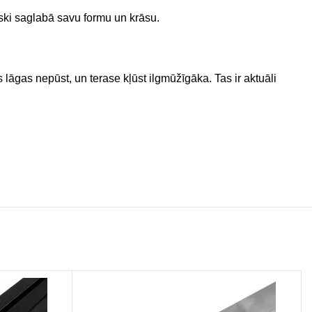
iski saglabā savu formu un krāsu.
lāgas nepūst, un terase kļūst ilgmūžīgāka. Tas ir aktuāli