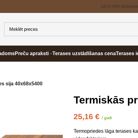
DECK PRO tālākpārd
padoms
Preču apraksti
Terases uzstādīšanas cena
Terases i
es sija 40x68x5400
Termiskās pr
25,16
€
/ gab
Termopriedes lāga terases kar