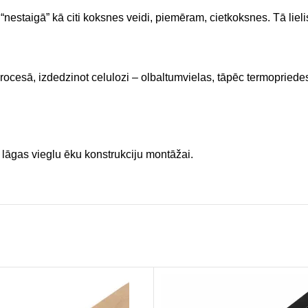
“nestaigā” kā citi koksnes veidi, piemēram, cietkoksnes. Tā liel
cesā, izdedzinot celulozi – olbaltumvielas, tāpēc termopriedes 
āgas vieglu ēku konstrukciju montāžai.