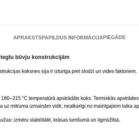
PIEGĀDE
APRAKSTS
PAPILDUS INFORMĀCIJA
vieglu būvju konstrukcijām
strukcijas koksnes sija ir izturīga pret slodzi un vides faktoriem.
mu 180–215 °C temperatūrā apstrādāts koks. Termiskās apstrādes
ja uz mitruma izmaiņām vidē, neatkarīgi no mainīgajiem laika aps
užas: izmēru stabilitātē, krāsas tumšumā un ilgmūžībā.