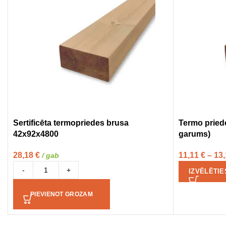
Sertificēta termopriedes brusa
Termo priede
42x92x4800
garums)
28,18
€
11,11
€
–
13
/ gab
-
+
IZVĒLĒTIE
PIEVIENOT GROZAM