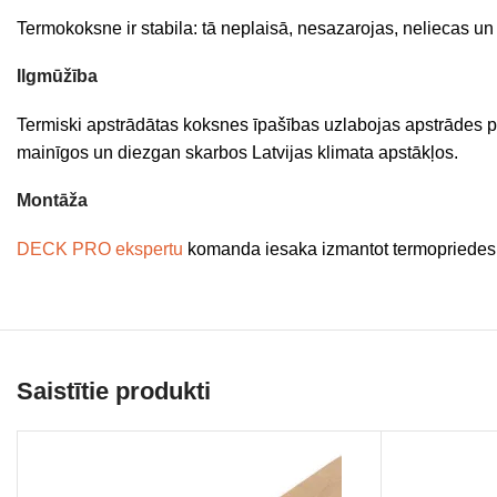
Termokoksne ir stabila: tā neplaisā, nesazarojas, neliecas un 
Ilgmūžība
Termiski apstrādātas koksnes īpašības uzlabojas apstrādes pro
mainīgos un diezgan skarbos Latvijas klimata apstākļos.
Montāža
DECK PRO ekspertu
komanda iesaka izmantot termopriedes l
Saistītie produkti