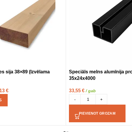
s sija 38×89 (Izvēlama
Speciāls melns alumīnija prof
35x24x4000
,13
€
33,55
€
/ gab
-
+
S
PIEVIENOT GROZAM