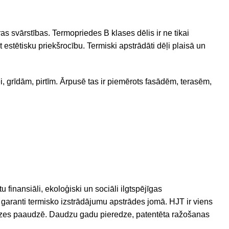
ūras svārstības. Termopriedes B klases dēlis ir ne tikai
 estētisku priekšrocību. Termiski apstrādāti dēļi plaisā un
, grīdām, pirtīm. Ārpusē tas ir piemērots fasādēm, terasēm,
finansiāli, ekoloģiski un sociāli ilgtspējīgas
s garanti termisko izstrādājumu apstrādes jomā. HJT ir viens
dzes paaudzē.
Daudzu gadu pieredze, patentēta ražošanas