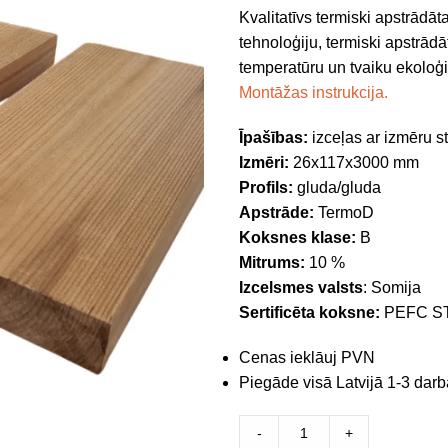
Kvalitatīvs termiski apstrādāt
tehnoloģiju, termiski apstrādā
temperatūru un tvaiku ekoloģis
Montāžas instrukcija.
Īpašības:
izceļas ar izmēru s
Izmēri:
26x117x3000 mm
Profils:
gluda/gluda
Apstrāde:
TermoD
Koksnes klase:
B
Mitrums:
10 %
Izcelsmes valsts
: Somija
Sertificēta koksne:
PEFC ST
Cenas ieklāuj PVN
Piegāde visā Latvijā 1-3 darb
-
+