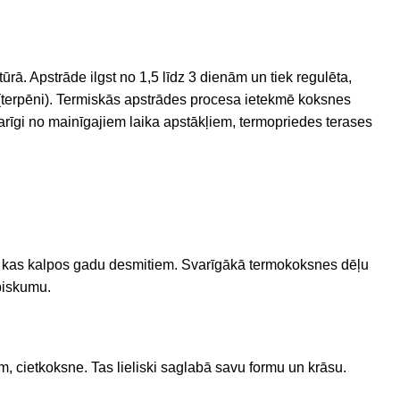
rā. Apstrāde ilgst no 1,5 līdz 3 dienām un tiek regulēta,
terpēni).
Termiskās apstrādes procesa ietekmē koksnes
karīgi no mainīgajiem laika apstākļiem, termopriedes terases
ni, kas kalpos gadu desmitiem. Svarīgākā termokoksnes dēļu
abiskumu.
m, cietkoksne. Tas lieliski saglabā savu formu un krāsu.