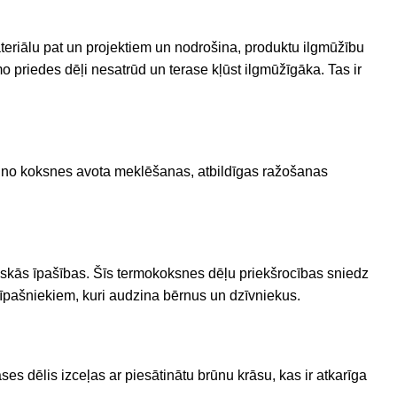
teriālu
pat
un
projektiem
un
nodrošina
,
produktu
ilgmūžību
 priedes dēļi nesatrūd un terase kļūst ilgmūžīgāka. Tas ir
kot no koksnes avota meklēšanas, atbildīgas ražošanas
tiskās īpašības. Šīs termokoksnes dēļu priekšrocības sniedz
u īpašniekiem, kuri audzina bērnus un dzīvniekus.
es dēlis izceļas ar piesātinātu brūnu krāsu, kas ir atkarīga