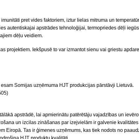
, imunitāti pret vides faktoriem, iztur lielas mitruma un temperat
ies autentiskajai apstrādes tehnoloģijai, termopriedes dēļi iegūst
kajiem dēļu veidiem.
 projektiem. Iekšpusē to var izmantot sienu vai griestu apdarei
s esam Somijas uzņēmuma HJT produkcijas pārstāvji Lietuvā.
505)
ākā apstrādē, lai apmierinātu patērētāju vajadzības un ievērotu 
ošana un izcilas zināšanas par izejvielām ir galvenie kvalitāte
em Eiropā. Tas ir ģimenes uzņēmums, kas tiek nodots no paau
odrošina HJT produktu kvalitāti.