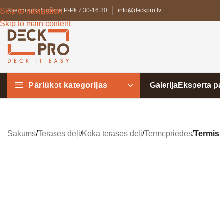
Skip to navigation
Klientu apkalpošana P-Pk 7:30-16:30
info@deckpro.lv
Skip to main content
Pārlūkot kategorijas
Galerija
Eksperta 
Sākums
/
Terases dēļi
/
Koka terases dēļi
/
Termopriedes
/
Termis