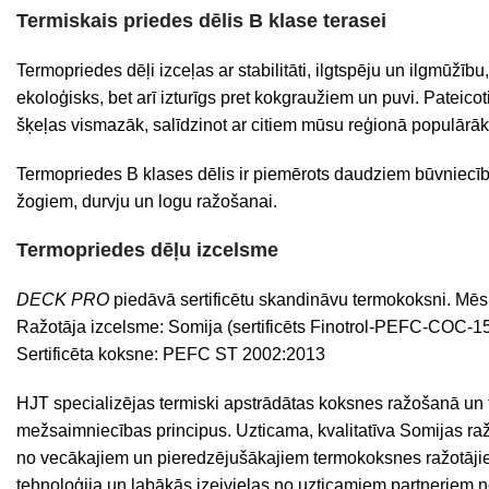
Termiskais priedes dēlis B klase terasei
Termopriedes dēļi izceļas ar stabilitāti, ilgtspēju un ilgmūžību
ekoloģisks, bet arī izturīgs pret kokgraužiem un puvi. Pateicot
šķeļas vismazāk, salīdzinot ar citiem mūsu reģionā populārā
Termopriedes B klases dēlis ir piemērots daudziem būvniecības
žogiem, durvju un logu ražošanai.
Termopriedes dēļu izcelsme
DECK PRO
piedāvā sertificētu skandināvu termokoksni. Mē
Ražotāja izcelsme: Somija (sertificēts Finotrol-PEFC-COC-1
Sertificēta koksne: PEFC ST 2002:2013
HJT specializējas termiski apstrādātas koksnes ražošanā un tāl
mežsaimniecības principus.
Uzticama, kvalitatīva Somijas raž
no vecākajiem un pieredzējušākajiem termokoksnes ražotāji
tehnoloģija un labākās izejvielas no uzticamiem partneriem n