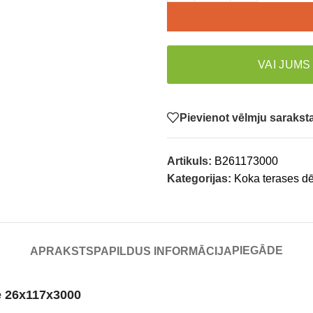
VAI JUMS
Pievienot vēlmju saraks
Artikuls:
B261173000
Kategorijas:
Koka terases dē
PIEGĀDE
APRAKSTS
PAPILDUS INFORMĀCIJA
se 26x117x3000