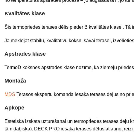
no temperatūras apstrādes procesā – jo augstāka tā ir, jo tum
Kvalitātes klase
Šis termopriedes terases dēlis pieder B kvalitātes klasei. Tā i
Ja meklējat stabilu, kvalitatīvu koksni savai terasei, izvēliet
Apstrādes klase
TermoD koksnes apstrādes klase nozīmē, ka ziemeļu priedes ko
Montāža
MDS
Terasos ekspertu komanda iesaka terases dēļus no prie
Apkope
Estētiskā izskata uzturēšanai un termopriedes terases dēļu
tām dabiska). DECK PRO iesaka terases dēļus atjaunot reizi 