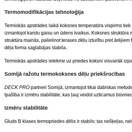
Termomodifikācijas tehnoloģija
Termiskās apstrādes laikā koksnes temperatūra vispirms tiek 
izmantojot karstu gaisu un ūdens tvaikus. Koksnes struktūra m
struktūra mainās, palielinot terases dēļu izturību pret ārēji
dēļa forma saglabājas stabila.
Termiskās apstrādes ietekme uz priedes koksni visvairāk izpa
Somijā ražotu termokoksnes dēļu priekšrocības
DECK PRO
partneri Somijā, izmantojot tikai dabiskas metod
īpašība ir izmēru stabilitāte, kas ļauj veidot uzticamus būvn
Izmēru stabilitāte
Gluds B klases termopriedes dēlis ir stabils: tas nešķeļas, ne