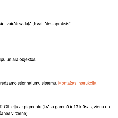
iet vairāk sadaļā „Kvalitātes apraksts“.
lpu un āra objektos.
redzamo stiprinājumu sistēmu.
Montāžas instrukcija.
 OIL eļļu ar pigmentu (krāsu gammā ir 13 krāsas, viena no
anas virziena).