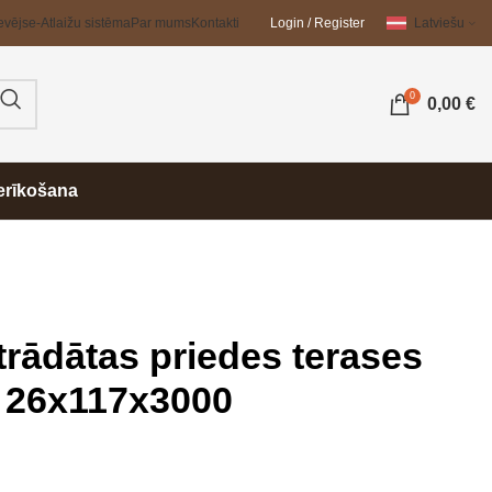
evējs
e-Atlaižu sistēma
Par mums
Kontakti
Login / Register
Latviešu
0
0,00
€
erīkošana
trādātas priedes terases
e 26x117x3000