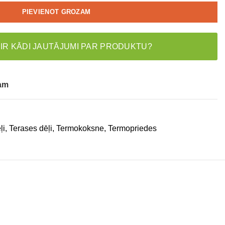
PIEVIENOT GROZAM
 IR KĀDI JAUTĀJUMI PAR PRODUKTU?
tam
ļi
,
Terases dēļi
,
Termokoksne
,
Termopriedes