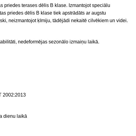
as priedes terases dēlis B klase. Izmantojot speciālu
tas priedes dēlis B klase tiek apstrādāts ar augstu
ki, neizmantojot ķīmiju, tādējādi nekaitē cilvēkiem un videi.
tabilitāti, nedeformējas sezonālo izmaiņu laikā.
 2002:2013
a dienu laikā