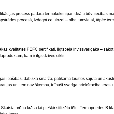
ifikācijas
process
padara
termokoksni
par
ideālu
būvniecības
ma
strādes procesā, izdegot celulozei – olbaltumvielai, tāpēc termo
.
kās kvalitātes PEFC sertifikāti. Ilgtspēja ir vissvarīgākā – sā
aproduktam, kam ir ilgs dzīves cikls.
ajās īpašībās: dabiskā smarža, patīkama taustes sajūta un akus
saraujas un tiem nav šķembu, ir īpaši svarīga priekšrocība teras
. Skaista brūna krāsa
tai
piešķir stilizētu tēlu.
Termopriedes B klas