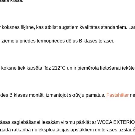
šāka krāsa.
r koksnes šķirne, kas atbilst augstiem kvalitātes standartiem. Las
ies ziemeļu priedes termopriedes dēļus B klases terasei.
ksne tiek karsēta līdz 212°C un ir piemērota lietošanai iekšte
des B klases montēt, izmantojot skrūvju pamatus,
Fastshifter
ne
 krāsas saglabāšanai iesakām virsmu pārklāt ar WOCA EXTERIOR
gadā (atkarībā no ekspluatācijas apstākļiem un terases uzstādīš