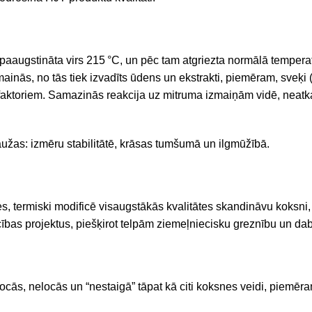
paaugstināta virs 215
°C, un pēc tam atgriezta normālā temperatū
ainās, no tās tiek izvadīts
ūdens un ekstrakti, piemēram, sveķi (
em faktoriem. Samazinās reakcija uz mitruma izmaiņām vidē, neat
užas: izmēru stabilitātē, krāsas tumšumā un ilgmūžībā.
es, termiski modificē visaugstākās kvalitātes skandināvu koks
iecības projektus, piešķirot telpām ziemeļniecisku greznību un d
locās, nelocās un “nestaigā” tāpat kā citi koksnes veidi, piemēra