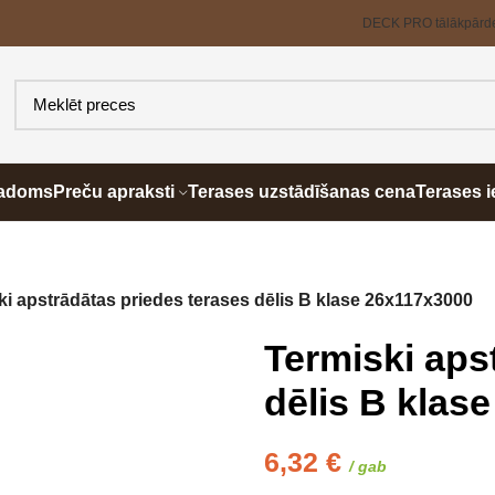
DECK PRO tālākpārd
padoms
Preču apraksti
Terases uzstādīšanas cena
Terases i
ki apstrādātas priedes terases dēlis B klase 26x117x3000
Termiski aps
dēlis B klas
6,32
€
/ gab