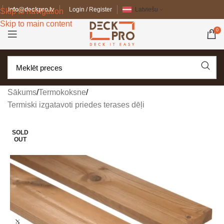
info@deckpro.lv
Login / Register
Latviešu
Skip to navigation
Skip to main content
0
Sākums
/
Termokoksne
/
Termiski izgatavoti priedes terases dēļi
SOLD
OUT