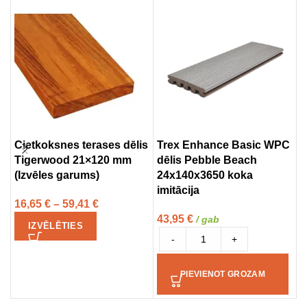
Cietkoksnes terases dēlis
Trex Enhance Basic WPC
T
Tigerwood 21×120 mm
dēlis Pebble Beach
W
(Izvēles garums)
24x140x3650 koka
M
imitācija
i
16,65
€
–
59,41
€
43,95
€
1
/ gab
IZVĒLĒTIES
-
+
PIEVIENOT GROZAM