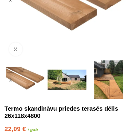
Click to enlarge
Termo skandināvu priedes terasēs dēlis
26x118x4800
22,09
€
/ gab