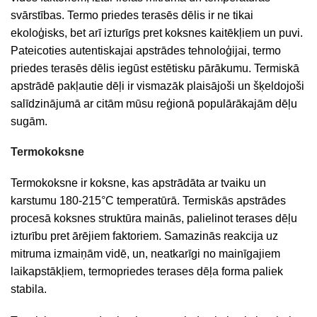
svārstības. Termo priedes terasēs dēlis ir ne tikai
ekoloģisks, bet arī izturīgs pret koksnes kaitēkļiem un puvi.
Pateicoties autentiskajai apstrādes tehnoloģijai, termo
priedes terasēs dēlis iegūst estētisku pārākumu. Termiskā
apstrādē pakļautie dēļi ir vismazāk plaisājoši un šķeldojoši
salīdzinājumā ar citām mūsu reģionā populārākajām dēļu
sugām.
Termokoksne
Termokoksne ir koksne, kas apstrādāta ar tvaiku un
karstumu 180-215°C temperatūrā. Termiskās apstrādes
procesā koksnes struktūra mainās, palielinot terases dēļu
izturību pret ārējiem faktoriem. Samazinās reakcija uz
mitruma izmaiņām vidē, un, neatkarīgi no mainīgajiem
laikapstākļiem, termopriedes terases dēļa forma paliek
stabila.