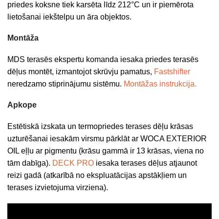
priedes koksne tiek karsēta līdz 212°C un ir piemērota
lietošanai iekštelpu un āra objektos.
Montāža
MDS terasēs ekspertu komanda iesaka priedes terasēs
dēļus montēt, izmantojot skrūvju pamatus,
Fastshifter
neredzamo stiprinājumu sistēmu.
Montāžas instrukcija.
Apkope
Estētiskā izskata un termopriedes terases dēļu krāsas
uzturēšanai iesakām virsmu pārklāt ar WOCA EXTERIOR
OIL eļļu ar pigmentu (krāsu gammā ir 13 krāsas, viena no
tām dabīga).
DECK PRO
iesaka terases dēļus atjaunot
reizi gadā (atkarībā no ekspluatācijas apstākļiem un
terases izvietojuma virziena).