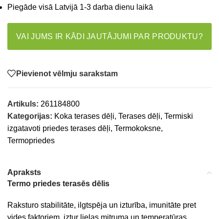
Piegāde visā Latvijā 1-3 darba dienu laikā
VAI JUMS IR KĀDI JAUTĀJUMI PAR PRODUKTU?
Pievienot vēlmju sarakstam
Artikuls:
261184800
Kategorijas:
Koka terases dēļi
,
Terases dēļi
,
Termiski
izgatavoti priedes terases dēļi
,
Termokoksne
,
Termopriedes
Apraksts
Termo priedes terasēs dēlis
Raksturo stabilitāte, ilgtspēja un izturība, imunitāte pret
vides faktoriem, iztur lielas mitruma un temperatūras