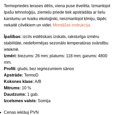
Termopriedes terases dēlis, viena puse ēvelēta. Izmantojot
īpašu tehnoloģiju, ziemeļu priede tiek apstrādāta ar lielu
karstumu un tvaiku ekoloģiski, neizmantojot ķīmiju, tāpēc
nekaitē cilvēkiem un videi.
Montāžas instrukcija.
Īpašības:
izcils estētiskais izskats, raksturīga izmēru
stabilitāte, nedeformējas sezonālo temperatūras svārstību
ietekmē.
Izmēri:
biezums: 26 mm; platums: 118 mm; garums: 4800
mm.
Profili:
gluds, bez iegriezumiem sānos
Apstrāde:
TermoD
Koksnes klase:
A/B
Mitrums:
10 %
Daudzums:
1 gab.
Izcelsmes valsts
: Somija
Cenas ieklāuj PVN