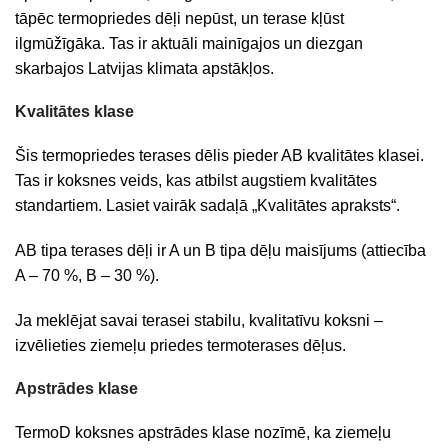
tāpēc termopriedes dēļi nepūst, un terase kļūst
ilgmūžīgāka. Tas ir aktuāli mainīgajos un diezgan
skarbajos Latvijas klimata apstākļos.
Kvalitātes klase
Šis termopriedes terases dēlis pieder AB kvalitātes klasei.
Tas ir koksnes veids, kas atbilst augstiem kvalitātes
standartiem. Lasiet vairāk sadaļā „Kvalitātes apraksts“.
AB tipa terases dēļi ir A un B tipa dēļu maisījums (attiecība
A – 70 %, B – 30 %).
Ja meklējat savai terasei stabilu, kvalitatīvu koksni –
izvēlieties ziemeļu priedes termoterases dēļus.
Apstrādes klase
TermoD koksnes apstrādes klase nozīmē, ka ziemeļu