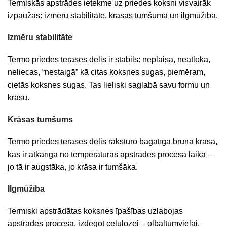
Termiskās apstrādes ietekme uz priedes koksni visvairāk
izpaužas: izmēru stabilitātē, krāsas tumšumā un ilgmūžībā.
Izmēru stabilitāte
Termo priedes terasēs dēlis ir stabils: neplaisā, neatloka,
neliecas, “nestaigā” kā citas koksnes sugas, piemēram,
cietās koksnes sugas. Tas lieliski saglabā savu formu un
krāsu.
Krāsas tumšums
Termo priedes terasēs dēlis raksturo bagātīga brūna krāsa,
kas ir atkarīga no temperatūras apstrādes procesa laikā –
jo tā ir augstāka, jo krāsa ir tumšāka.
Ilgmūžība
Termiski apstrādātas koksnes īpašības uzlabojas
apstrādes procesā, izdegot celulozei – olbaltumvielai,