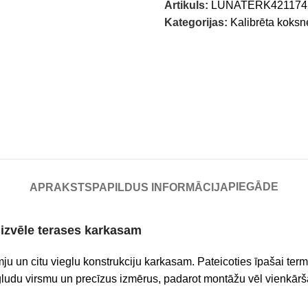
Artikuls:
LUNATERK421174
Kategorijas:
Kalibrēta koksn
PIEGĀDE
APRAKSTS
PAPILDUS INFORMĀCIJA
 izvēle terases karkasam
ju un citu vieglu konstrukciju karkasam. Pateicoties īpašai termis
gludu virsmu un precīzus izmērus, padarot montāžu vēl vienkāršā