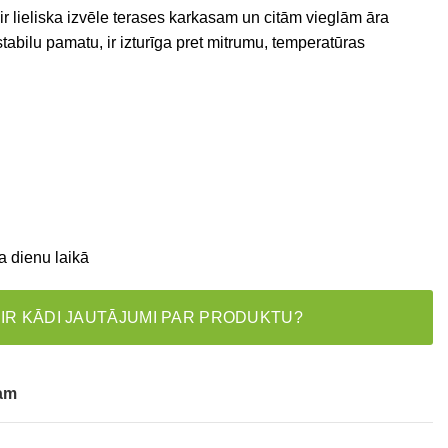
ir lieliska izvēle terases karkasam un citām vieglām āra
tabilu pamatu, ir izturīga pret mitrumu, temperatūras
a dienu laikā
 IR KĀDI JAUTĀJUMI PAR PRODUKTU?
tam