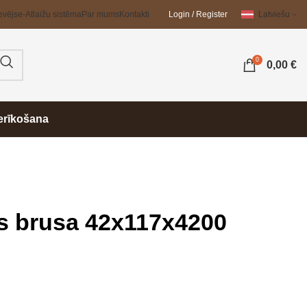
evējs
e-Atlaižu sistēma
Par mums
Kontakti
Login / Register
Latviešu
0
0,00
€
erīkošana
s brusa 42x117x4200