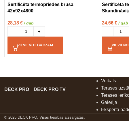
Sertificēta termopriedes brusa
Sertificēta 
42x92x4800
Skandināvij
28,18
€
24,66
€
/ gab
/ gab
-
+
-
PIEVIENOT GROZAM
PIEVIEN
Veikals
Terases uzst
DECK PRO
DECK PRO TV
Terases ierīk
Galerija
Eksperta pa
© 2025 DECK PRO. Visas tiesības aizsargātas.