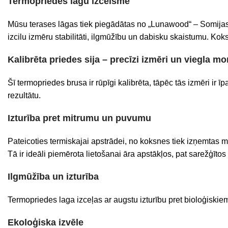
Termopriedes lāgu izcelsme
Mūsu terases lāgas tiek piegādātas no „Lunawood“ – Somij
izcilu izmēru stabilitāti, ilgmūžību un dabisku skaistumu. Kok
Kalibrēta priedes sija – precīzi izmēri un viegla m
Šī termopriedes brusa ir rūpīgi kalibrēta, tāpēc tās izmēri ir 
rezultātu.
Izturība pret mitrumu un puvumu
Pateicoties termiskajai apstrādei, no koksnes tiek izņemtas m
Tā ir ideāli piemērota lietošanai āra apstākļos, pat sarežģītos
Ilgmūžība un izturība
Termopriedes laga izceļas ar augstu izturību pret bioloģiski
Ekoloģiska izvēle