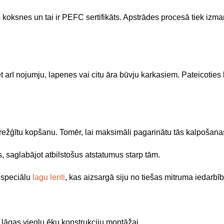
as koksnes un tai ir PEFC sertifikāts. Apstrādes procesā tiek iz
bet arī nojumju, lapenes vai citu āra būvju karkasiem. Pateicoties 
režģītu kopšanu. Tomēr, lai maksimāli pagarinātu tās kalpošana
us, saglabājot atbilstošus atstatumus starp tām.
t speciālu
lagu lenti
, kas aizsargā siju no tiešas mitruma iedarbī
āgas vieglu ēku konstrukciju montāžai.