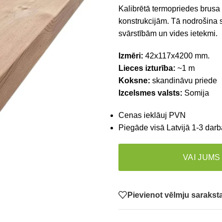
Kalibrētā termopriedes brusa 
konstrukcijām. Tā nodrošina s
svārstībām un vides ietekmi.
Izmēri:
42x117x4200
mm.
Lieces izturība:
~1 m
Koksne:
skandināvu priede
Izcelsmes valsts:
Somija
Cenas ieklāuj PVN
Piegāde visā Latvijā 1-3 darb
VAI JUMS
Pievienot vēlmju saraks