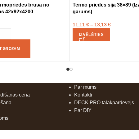
termopriedes brusa no
Termo priedes sija 38×89 (I
as 42x92x4200
garums)
11,11
€
–
13,13
€
+
IZVĒLĒTIES
OT GROZAM
Par mums
ādīšanas cena
Kontakti
ošana
DECK PRO tālākpārdevējs
Par DIY
doms