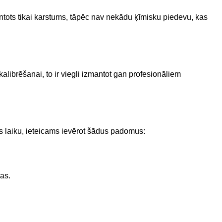
mantots tikai karstums, tāpēc nav nekādu ķīmisku piedevu, kas
kalibrēšanai, to ir viegli izmantot gan profesionāliem
s laiku, ieteicams ievērot šādus padomus:
bas.