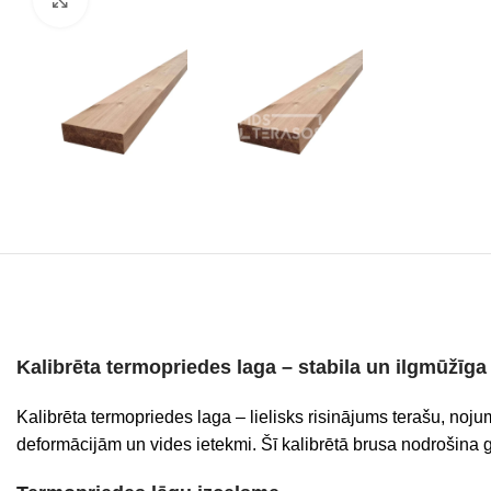
Kalibrēta termopriedes laga – stabila un ilgmūžīga
Kalibrēta termopriedes laga – lielisks risinājums terašu, nojum
deformācijām un vides ietekmi. Šī kalibrētā brusa nodrošina 