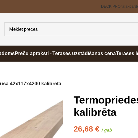
DECK PRO tālākpārd
padoms
Preču apraksti
Terases uzstādīšanas cena
Terases i
usa 42x117x4200 kalibrēta
Termopriede
kalibrēta
26,68
€
/ gab