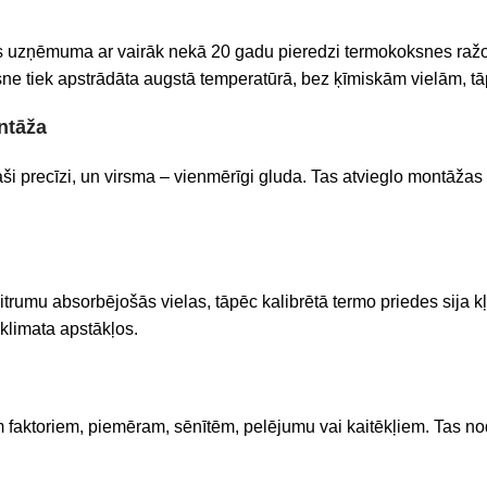
as uzņēmuma ar vairāk nekā 20 gadu pieredzi termokoksnes ra
sne tiek apstrādāta augstā temperatūrā, bez ķīmiskām vielām, tāp
ontāža
īpaši precīzi, un virsma – vienmērīgi gluda. Tas atvieglo montāža
itrumu absorbējošās vielas, tāpēc kalibrētā termo priedes sija 
 klimata apstākļos.
em faktoriem, piemēram, sēnītēm, pelējumu vai kaitēkļiem. Tas 