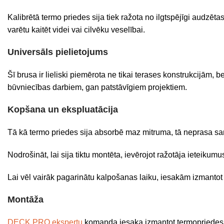
Kalibrētā termo priedes sija tiek ražota no ilgtspējīgi audzēt
varētu kaitēt videi vai cilvēku veselībai.
Universāls pielietojums
Šī brusa ir lieliski piemērota ne tikai terases konstrukcijām, 
būvniecības darbiem, gan patstāvīgiem projektiem.
Kopšana un ekspluatācija
Tā kā termo priedes sija absorbē maz mitruma, tā neprasa sa
Nodrošināt, lai sija tiktu montēta, ievērojot ražotāja ieteikum
Lai vēl vairāk pagarinātu kalpošanas laiku, iesakām izmanto
Montāža
DECK PRO ekspertu
komanda iesaka izmantot termopriedes l