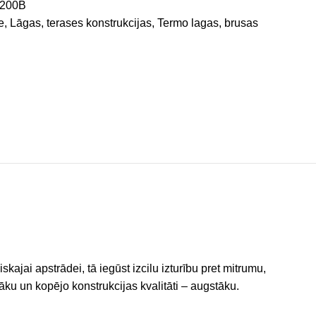
200B
e
,
Lāgas, terases konstrukcijas
,
Termo lagas, brusas
kajai apstrādei, tā iegūst izcilu izturību pret mitrumu,
ku un kopējo konstrukcijas kvalitāti – augstāku.