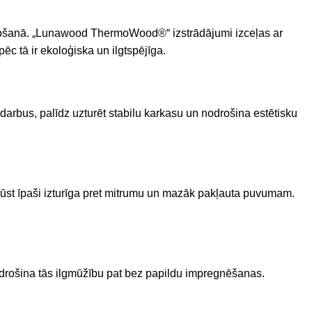
žošanā. „Lunawood ThermoWood®“ izstrādājumi izceļas ar
ēc tā ir ekoloģiska un ilgtspējīga.
s darbus, palīdz uzturēt stabilu karkasu un nodrošina estētisku
kļūst īpaši izturīga pret mitrumu un mazāk pakļauta puvumam.
nodrošina tās ilgmūžību pat bez papildu impregnēšanas.