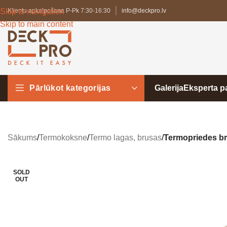
Skip to navigation
Klientu apkalpošana P-Pk 7:30-16:30
info@deckpro.lv
Skip to main content
Pārlūkot kategorijas
Galerija
Eksperta 
Sākums
/
Termokoksne
/
Termo lagas, brusas
/
Termopriedes br
SOLD
OUT