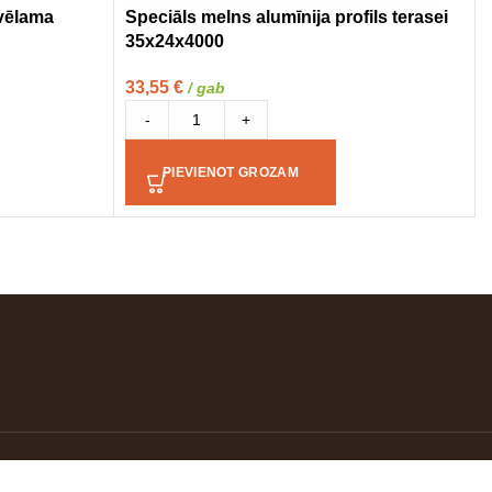
zvēlama
Speciāls melns alumīnija profils terasei
35x24x4000
33,55
€
/ gab
-
+
PIEVIENOT GROZAM