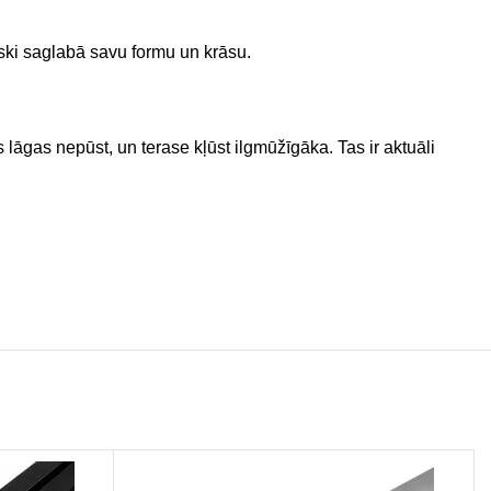
iski saglabā savu formu un krāsu.
lāgas nepūst, un terase kļūst ilgmūžīgāka. Tas ir aktuāli