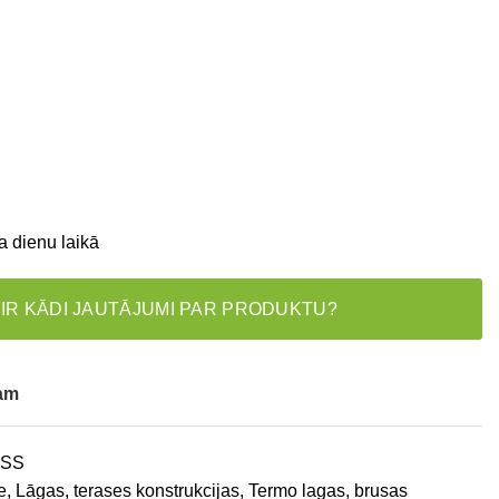
a dienu laikā
 IR KĀDI JAUTĀJUMI PAR PRODUKTU?
tam
ESS
e
,
Lāgas, terases konstrukcijas
,
Termo lagas, brusas