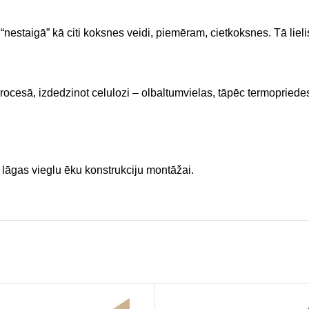
“nestaigā” kā citi koksnes veidi, piemēram, cietkoksnes. Tā liel
cesā, izdedzinot celulozi – olbaltumvielas, tāpēc termopriedes 
āgas vieglu ēku konstrukciju montāžai.