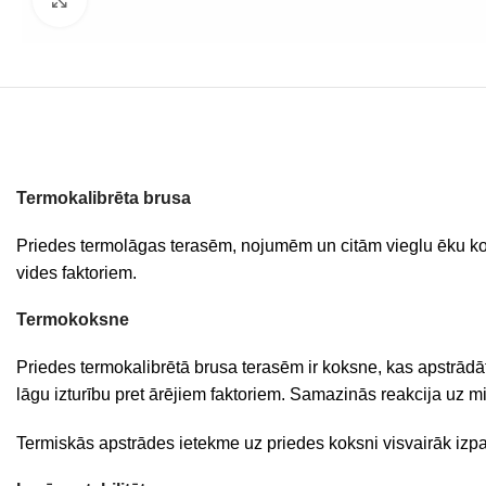
Termokalibrēta brusa
Priedes termolāgas terasēm, nojumēm un citām vieglu ēku k
vides faktoriem.
Termokoksne
Priedes termokalibrētā brusa terasēm ir koksne, kas apstrādā
lāgu izturību pret ārējiem faktoriem. Samazinās reakcija uz m
Termiskās apstrādes ietekme uz priedes koksni visvairāk izpa