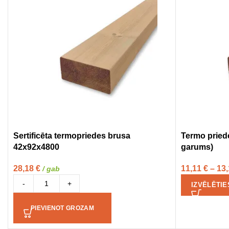
Sertificēta termopriedes brusa
Termo priede
42x92x4800
garums)
28,18
€
11,11
€
–
13
/ gab
-
+
IZVĒLĒTIE
PIEVIENOT GROZAM