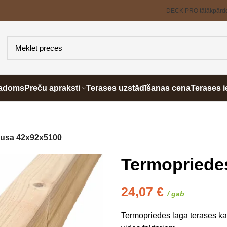
DECK PRO tālākpārd
padoms
Preču apraksti
Terases uzstādīšanas cena
Terases i
rusa 42x92x5100
Termopriede
24,07
€
/ gab
Termopriedes lāga terases kar