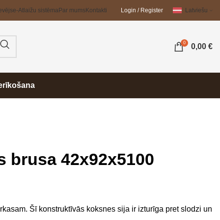
evējs
e-Atlaižu sistēma
Par mums
Kontakti
Login / Register
Latviešu
0
0,00
€
erīkošana
s brusa 42x92x5100
kasam. Šī konstruktīvās koksnes sija ir izturīga pret slodzi un