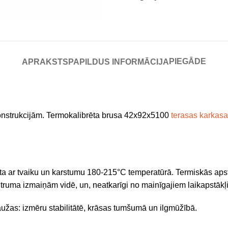
PIEGĀDE
APRAKSTS
PAPILDUS INFORMĀCIJA
onstrukcijām. Termokalibrēta brusa 42x92x5100
terasas karkas
ta ar tvaiku un karstumu 180-215°C temperatūrā. Termiskās apst
itruma izmaiņām vidē, un, neatkarīgi no mainīgajiem laikapstākļ
užas: izmēru stabilitātē, krāsas tumšumā un ilgmūžībā.