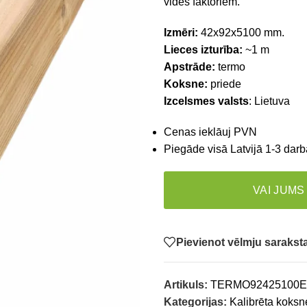
vides faktoriem.
Izmēri:
42x92x5100 mm.
Lieces izturība:
~1 m
Apstrāde:
termo
Koksne:
priede
Izcelsmes valsts
: Lietuva
Cenas ieklāuj PVN
Piegāde visā Latvijā 1-3 darb
VAI JUMS
Pievienot vēlmju saraks
Artikuls:
TERMO92425100
Kategorijas:
Kalibrēta koksn