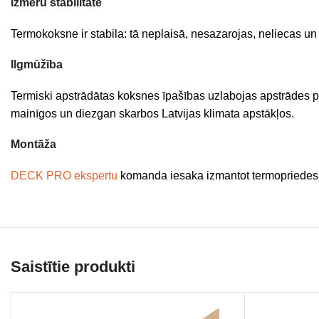
Izmēru stabilitāte
Termokoksne ir stabila: tā neplaisā, nesazarojas, neliecas un 
Ilgmūžība
Termiski apstrādātas koksnes īpašības uzlabojas apstrādes pro
mainīgos un diezgan skarbos Latvijas klimata apstākļos.
Montāža
DECK PRO ekspertu
komanda iesaka izmantot termopriedes l
Saistītie produkti