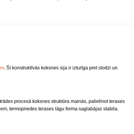
am
. Šī konstruktīvās koksnes sija ir izturīga pret slodzi un
rādes procesā koksnes struktūra mainās, palielinot terases
iem, termopriedes terases lāgu forma saglabājas stabila.