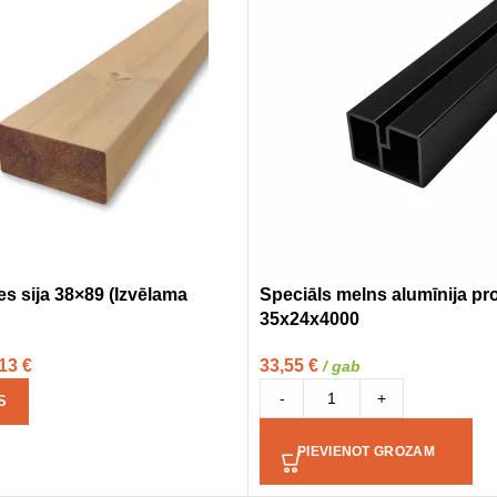
s sija 38×89 (Izvēlama
Speciāls melns alumīnija prof
35x24x4000
,13
€
33,55
€
/ gab
-
+
S
PIEVIENOT GROZAM