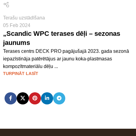
Terašu uzstādīšana
05 Feb 2024
„Scandic WPC terases dēļi – sezonas
jaunums
Terases centrs DECK PRO pagājušajā 2023. gada sezonā
iepazīstināja patērētājus ar jaunu koka-plastmasas
kompozītmateriālu dēļu ...
TURPINĀT LASĪT