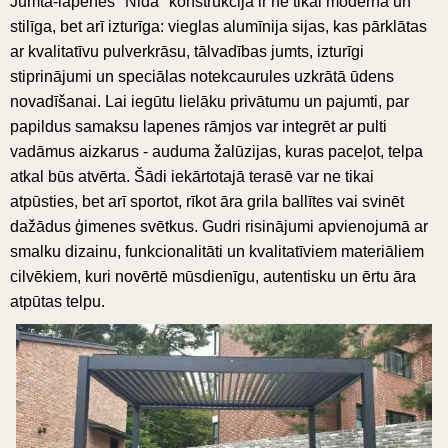
Jumta-lapenes "Nida" konstrukcija ir ne tikai moderna un
stilīga, bet arī izturīga: vieglas alumīnija sijas, kas pārklātas
ar kvalitatīvu pulverkrāsu, tālvadības jumts, izturīgi
stiprinājumi un speciālas notekcaurules uzkrātā ūdens
novadīšanai. Lai iegūtu lielāku privātumu un pajumti, par
papildus samaksu lapenes rāmjos var integrēt ar pulti
vadāmus aizkarus - auduma žalūzijas, kuras paceļot, telpa
atkal būs atvērta. Šādi iekārtotajā terasē var ne tikai
atpūsties, bet arī sportot, rīkot āra grila ballītes vai svinēt
dažādus ģimenes svētkus. Gudri risinājumi apvienojumā ar
smalku dizainu, funkcionalitāti un kvalitatīviem materiāliem
cilvēkiem, kuri novērtē mūsdienīgu, autentisku un ērtu āra
atpūtas telpu.