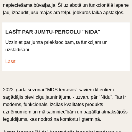
nepieciešama būvatļauja. Šī uzlabotā un funkcionālā lapene
ļauj izbaudīt jūsu mājas āra telpu jebkuros laika apstākļos.
LASĪT PAR JUMTU-PERGOLU "NIDA"
Uzziniet par jumta priekšrocībām, tā funkcijām un
uzstādīšanu
Lasīt
2022. gada sezonai "MDS terrasos" saviem klientiem
sagādājis pievilcīgu jauninājumu - uzvaru pār "Nidu". Tas ir
moderns, funkcionāls, izcilas kvalitātes produkts
uzņēmumiem un mājsaimniecībām un bagātīgi atmaksājošs
ieguldījums, kas nodrošina komfortu ilgtermiņā.