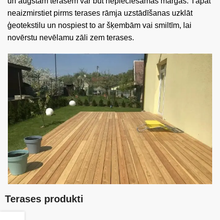
un augstām terasēm var būt nepieciešamas margas. Tāpat
neaizmirstiet pirms terases rāmja uzstādīšanas uzklāt
ģeotekstilu un nospiest to ar šķembām vai smiltīm, lai
novērstu nevēlamu zāli zem terases.
Terases produkti