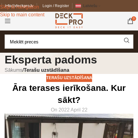
info@deckpro.lv
Login / Register
Latviešu
Skip to navigation
Skip to main content
0
Eksperta padoms
Sākums
/
Terašu uzstādīšana
TERAŠU UZSTĀDĪŠANA
Āra terases ierīkošana. Kur
sākt?
On 2022 April 22