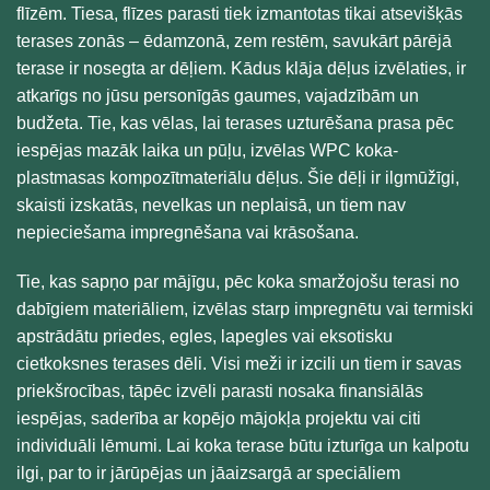
flīzēm. Tiesa, flīzes parasti tiek izmantotas tikai atsevišķās
terases zonās – ēdamzonā, zem restēm, savukārt pārējā
terase ir nosegta ar dēļiem. Kādus klāja dēļus izvēlaties, ir
atkarīgs no jūsu personīgās gaumes, vajadzībām un
budžeta. Tie, kas vēlas, lai terases uzturēšana prasa pēc
iespējas mazāk laika un pūļu, izvēlas WPC koka-
plastmasas kompozītmateriālu dēļus. Šie dēļi ir ilgmūžīgi,
skaisti izskatās, nevelkas un neplaisā, un tiem nav
nepieciešama impregnēšana vai krāsošana.
Tie, kas sapņo par mājīgu, pēc koka smaržojošu terasi no
dabīgiem materiāliem, izvēlas starp impregnētu vai termiski
apstrādātu priedes, egles, lapegles vai eksotisku
cietkoksnes terases dēli. Visi meži ir izcili un tiem ir savas
priekšrocības, tāpēc izvēli parasti nosaka finansiālās
iespējas, saderība ar kopējo mājokļa projektu vai citi
individuāli lēmumi. Lai koka terase būtu izturīga un kalpotu
ilgi, par to ir jārūpējas un jāaizsargā ar speciāliem