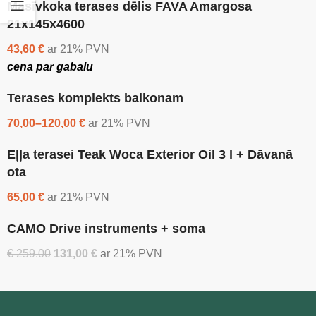
Masīvkoka terases dēlis FAVA Amargosa
21x145x4600
43,60 €
ar 21% PVN
cena par gabalu
Terases komplekts balkonam
70,00–120,00 €
ar 21% PVN
Eļļa terasei Teak Woca Exterior Oil 3 l + Dāvanā
ota
65,00 €
ar 21% PVN
CAMO Drive instruments + soma
€
259.00
131,00 €
ar 21% PVN