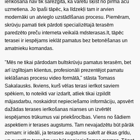
ierīkošana nav tik sarežģīta, kā varētu šķist no pirmā acu
uzmetiena. Jo īpaši tāpēc, ka līdzekļi tam ir arvien
modernāki un atvieglo uzstādīšanas procesu. Piemēram,
skrūvju pamati tiek pārdoti specializētajā terasēm
paredzēto preču interneta veikalā mdsterasas.lt, tāpēc
terasei ir iespējams ieklāt pamatus bez betonēšanas un
amatnieku komandas.
"Mēs ne tikai pārdodam bultskrūvju pamatus terasēm, bet
arī izglītojam klientus, profesionāli prezentējot pamatu
ieklāšanas procesu video formātā," stāsta Tomass
Sakalausks. Ikviens, kurš vēlas terasi ierīkot saviem
spēkiem, to noteikti var izdarīt, atliek tikai izpildīt
mājasdarbu, noskaidrot nepieciešamo informāciju, apsvērt
dažādas terases ierīkošanas nianses un izvērtēt
iespējamos trūkumus vai priekšrocības. Viens no šādiem
aspektiem ir terases augstums. Tam nevajadzētu būt pārāk
zemam: ir ideāli, ja terases augstums sakrīt ar ēkas grīdu,