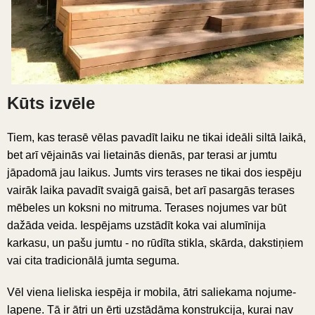
Kūts izvēle
Tiem, kas terasē vēlas pavadīt laiku ne tikai ideāli siltā laikā,
bet arī vējainās vai lietainās dienās, par terasi ar jumtu
jāpadomā jau laikus. Jumts virs terases ne tikai dos iespēju
vairāk laika pavadīt svaigā gaisā, bet arī pasargās terases
mēbeles un koksni no mitruma. Terases nojumes var būt
dažāda veida. Iespējams uzstādīt koka vai alumīnija
karkasu, un pašu jumtu - no rūdīta stikla, skārda, dakstiņiem
vai cita tradicionālā jumta seguma.
Vēl viena lieliska iespēja ir mobila, ātri saliekama nojume-
lapene. Tā ir ātri un ērti uzstādāma konstrukcija, kurai nav