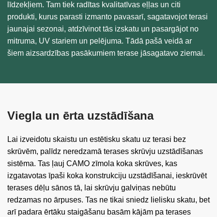
līdzekļiem. Tam tiek radītas kvalitatīvas eļļas un citi
produkti, kurus parasti izmanto pavasarī, sagatavojot terasi
jaunajai sezonai, atdzīvinot tās izskatu un pasargājot no
mitruma, UV stariem un pelējuma. Tādā pašā veidā ar
šiem aizsardzības pasākumiem terase jāsagatavo ziemai.
Viegla un ērta uzstādīšana
Lai izveidotu skaistu un estētisku skatu uz terasi bez
skrūvēm, palīdz neredzamā terases skrūvju uzstādīšanas
sistēma. Tas ļauj CAMO zīmola koka skrūves, kas
izgatavotas īpaši koka konstrukciju uzstādīšanai, ieskrūvēt
terases dēļu sānos tā, lai skrūvju galviņas nebūtu
redzamas no ārpuses. Tas ne tikai sniedz lielisku skatu, bet
arī padara ērtāku staigāšanu basām kājām pa terases