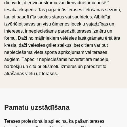
dienvidu, dienvidaustrumu vai dienvidrietumu pusē,"
iesaka eksperts. Tas pagarinās terases lietošanas sezonu,
ļaujot baudīt rīta saules starus vai saulrietus. Atbildīgi
izvērtējot savas un visu ģimenes locekļu vajadzības un
intereses, ir nepieciešams paredzēt terases izmēru un
formu. Daži no mājiniekiem vēlēsies lasīt grāmatu ērtā āra
krēslā, daži vēlēsies grilēt steikus, bet citiem var būt
nepieciešama vieta sporta aprīkojumam vai terases
augiem. Tāpēc ir nepieciešams novērtēt āra mēbeļu,
bārbekjū un citu priekšmetu izmērus un paredzēt to
atrašanās vietu uz terases.
Pamatu uzstādīšana
Terases profesionālis apliecina, ka pašam terases