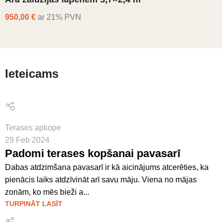
950,00 €
ar 21% PVN
Ieteicams
Terases apkope
29 Feb 2024
Padomi terases kopšanai pavasarī
Dabas atdzimšana pavasarī ir kā aicinājums atcerēties, ka
pienācis laiks atdzīvināt arī savu māju. Viena no mājas
zonām, ko mēs bieži a...
TURPINĀT LASĪT