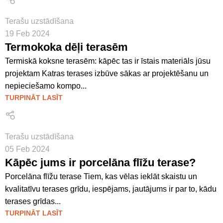
Terašu uzstādīšana
19 Feb 2024
Termokoka dēļi terasēm
Termiskā koksne terasēm: kāpēc tas ir īstais materiāls jūsu
projektam Katras terases izbūve sākas ar projektēšanu un
nepieciešamo kompo...
TURPINĀT LASĪT
Terašu uzstādīšana
05 Feb 2024
Kāpēc jums ir porcelāna flīžu terase?
Porcelāna flīžu terase Tiem, kas vēlas ieklāt skaistu un
kvalitatīvu terases grīdu, iespējams, jautājums ir par to, kādu
terases grīdas...
TURPINĀT LASĪT