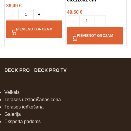
39,49
€
5
49,50
€
-
+
-
+
PIEVIENOT GROZAM
PIEVIENOT GROZAM
DECK PRO
DECK PRO TV
Veikals
Terases uzstādīšanas cena
Terases ierīkošana
Galerija
Eksperta padoms