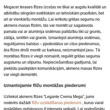
Megacer terases flīzes izceļas ne tikai ar augstu kvalitāti un
atbilstību stingrām estētiskām un tehniskām prasībām, bet
arī ar vienkāršu montāžu. Lai ierīkotu grīdas segumu no
akmens masas flīzēm, tās var montēt uz sagatavota
pamata vai ar alumīnija sistēmas palīdzību likt uz grunts,
zālāja, smiltīm vai grants. Izmantojot alumīnija sistēmas,
regulējamos balstus – pjedestālus un citus piederumus,
āra flīzes droši montē uz karkasa, neizmantojot javu. Tā
montētas flīzes ir viegli nomainīt, regulēt grīdas seguma
augstumu un slīpumu. Nepieciešamības gadījumā, lai
piekļūtu paslēptām komunikācijām, akmens masas flīzes
var viegli demontēt.
Izmantojamie flīžu montāžas piederumi
Uzliekot akmens flīzes “Legante Crema Mega”, jums
noderēs dažādi
flīžu uzstādīšanas piederumi
, kurus varat
iegādāties
mdsterasos.lt
interneta veikalā. Lai nodrošinātu