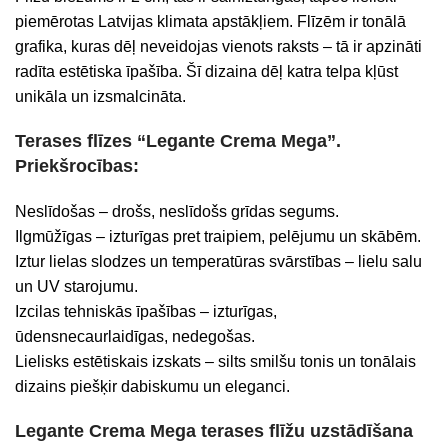
piemērotas Latvijas klimata apstākļiem. Flīzēm ir tonālā
grafika, kuras dēļ neveidojas vienots raksts – tā ir apzināti
radīta estētiska īpašība. Šī dizaina dēļ katra telpa kļūst
unikāla un izsmalcināta.
Terases flīzes “Legante Crema Mega”.
Priekšrocības:
Neslīdošas – drošs, neslīdošs grīdas segums.
Ilgmūžīgas – izturīgas pret traipiem, pelējumu un skābēm.
Iztur lielas slodzes un temperatūras svārstības – lielu salu
un UV starojumu.
Izcilas tehniskās īpašības – izturīgas,
ūdensnecaurlaidīgas, nedegošas.
Lielisks estētiskais izskats – silts smilšu tonis un tonālais
dizains piešķir dabiskumu un eleganci.
Legante Crema Mega terases flīžu uzstādīšana