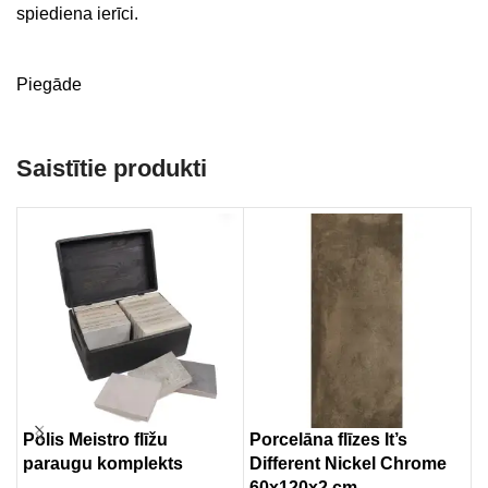
spiediena ierīci.
Piegāde
Saistītie produkti
Polis Meistro flīžu
Porcelāna flīzes It’s
P
paraugu komplekts
Different Nickel Chrome
9
60x120x2 cm