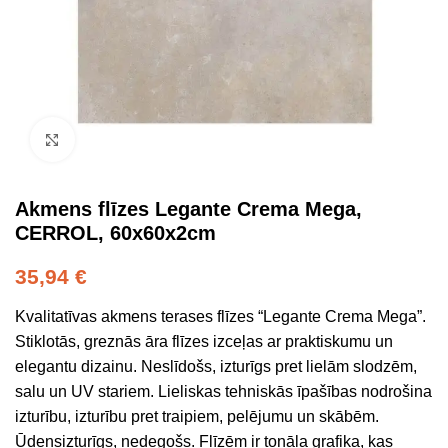
Click to enlarge
Akmens flīzes Legante Crema Mega,
CERROL, 60x60x2cm
35,94
€
Kvalitatīvas akmens terases flīzes “Legante Crema Mega”.
Stiklotās, greznās āra flīzes izceļas ar praktiskumu un
elegantu dizainu. Neslīdošs, izturīgs pret lielām slodzēm,
salu un UV stariem. Lieliskas tehniskās īpašības nodrošina
izturību, izturību pret traipiem, pelējumu un skābēm.
Ūdensizturīgs, nedegošs. Flīzēm ir tonāla grafika, kas