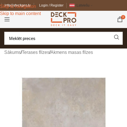
info@deckpro.lv
Login / Register
Latviešu
Skip to navigation
Skip to main content
0
Sākums
/
Terases flīzes
/
Akmens masas flīzes