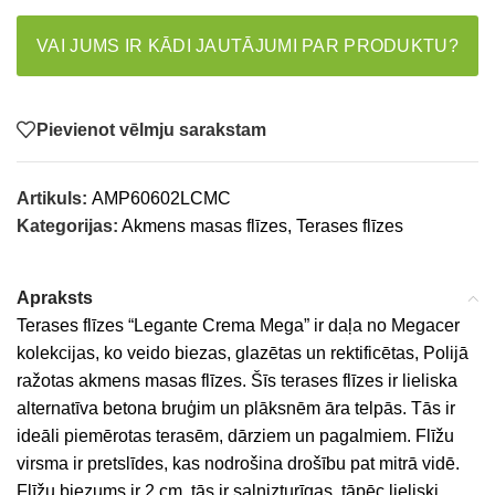
VAI JUMS IR KĀDI JAUTĀJUMI PAR PRODUKTU?
Pievienot vēlmju sarakstam
Artikuls:
AMP60602LCMC
Kategorijas:
Akmens masas flīzes
,
Terases flīzes
Apraksts
Terases flīzes “Legante Crema Mega” ir daļa no Megacer
kolekcijas, ko veido biezas, glazētas un rektificētas, Polijā
ražotas akmens masas flīzes. Šīs terases flīzes ir lieliska
alternatīva betona bruģim un plāksnēm āra telpās. Tās ir
ideāli piemērotas terasēm, dārziem un pagalmiem. Flīžu
virsma ir pretslīdes, kas nodrošina drošību pat mitrā vidē.
Flīžu biezums ir 2 cm, tās ir salnizturīgas, tāpēc lieliski