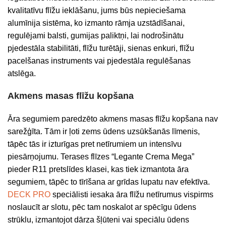
kvalitatīvu flīžu ieklāšanu, jums būs nepieciešama
alumīnija sistēma, ko izmanto rāmja uzstādīšanai,
regulējami balsti, gumijas paliktņi, lai nodrošinātu
pjedestāla stabilitāti, flīžu turētāji, sienas enkuri, flīžu
pacelšanas instruments vai pjedestāla regulēšanas
atslēga.
Akmens masas flīžu kopšana
Āra segumiem paredzēto akmens masas flīžu kopšana nav
sarežģīta. Tām ir ļoti zems ūdens uzsūkšanās līmenis,
tāpēc tās ir izturīgas pret netīrumiem un intensīvu
piesārņojumu. Terases flīzes “Legante Crema Mega”
pieder R11 pretslīdes klasei, kas tiek izmantota āra
segumiem, tāpēc to tīrīšana ar grīdas lupatu nav efektīva.
DECK PRO
speciālisti iesaka āra flīžu netīrumus vispirms
noslaucīt ar slotu, pēc tam noskalot ar spēcīgu ūdens
strūklu, izmantojot dārza šļūteni vai speciālu ūdens