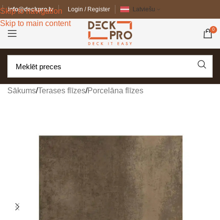
info@deckpro.lv
Login / Register
Latviešu
Skip to navigation
Skip to main content
0
Sākums
/
Terases flīzes
/
Porcelāna flīzes