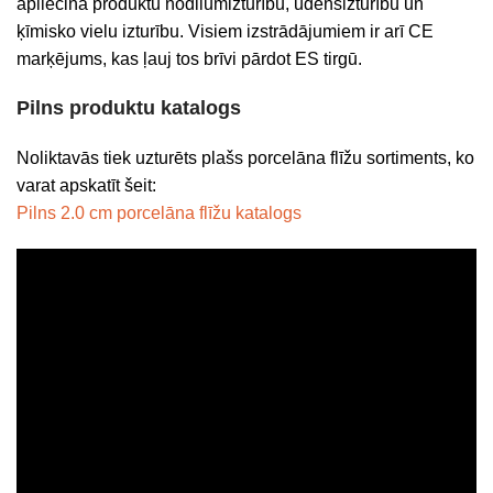
apliecina produktu nodilumizturību, ūdensizturību un
ķīmisko vielu izturību. Visiem izstrādājumiem ir arī CE
marķējums, kas ļauj tos brīvi pārdot ES tirgū.
Pilns produktu katalogs
Noliktavās tiek uzturēts plašs porcelāna flīžu sortiments, ko
varat apskatīt šeit:
Pilns 2.0 cm porcelāna flīžu katalogs