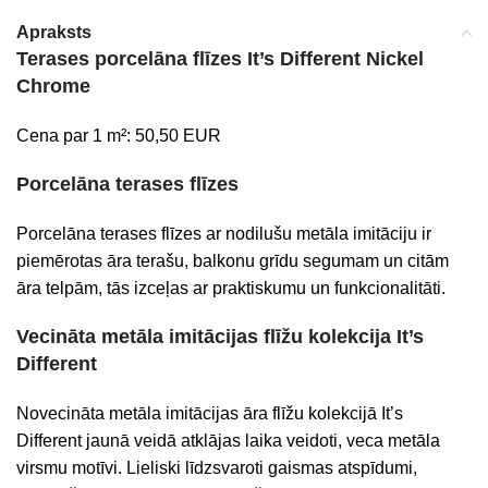
Apraksts
Terases porcelāna flīzes
It’s Different Nickel
Chrome
Cena par 1 m²: 50,50 EUR
Porcelāna terases flīzes
Porcelāna terases flīzes ar nodilušu metāla imitāciju ir
piemērotas āra terašu, balkonu grīdu segumam un citām
āra telpām, tās izceļas ar praktiskumu un funkcionalitāti.
Vecināta metāla imitācijas flīžu kolekcija It’s
Different
Novecināta metāla imitācijas āra flīžu kolekcijā It’s
Different jaunā veidā atklājas laika veidoti, veca metāla
virsmu motīvi. Lieliski līdzsvaroti gaismas atspīdumi,