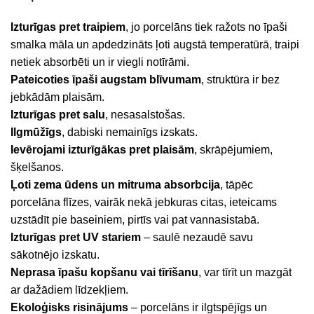
Izturīgas pret traipiem
, jo porcelāns tiek ražots no īpaši
smalka māla un apdedzināts ļoti augstā temperatūrā, traipi
netiek absorbēti un ir viegli notīrāmi.
Pateicoties īpaši augstam blīvumam
, struktūra ir bez
jebkādām plaisām.
Izturīgas pret salu
, nesasalstošas.
Ilgmūžīgs
, dabiski nemainīgs izskats.
Ievērojami izturīgākas pret plaisām
, skrāpējumiem,
šķelšanos.
Ļoti zema ūdens un mitruma absorbcija
, tāpēc
porcelāna flīzes, vairāk nekā jebkuras citas, ieteicams
uzstādīt pie baseiniem, pirtīs vai pat vannasistabā.
Izturīgas pret UV stariem
– saulē nezaudē savu
sākotnējo izskatu.
Neprasa īpašu kopšanu vai tīrīšanu
, var tīrīt un mazgāt
ar dažādiem līdzekļiem.
Ekoloģisks risinājums
– porcelāns ir ilgtspējīgs un