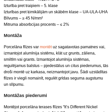
Izturība pret traipiem – 5. klase
Izturības pret ķimikālijām un skābēm klase – UA-ULA-UHA
Blīvums – ≥ 45 N/mm²
Mitruma absorbcijas procents – ≤ 2%
Montāža
Porcelāna flīzes var
montēt
uz sagatavotas pamatnes vai,
izmantojot alumīnija sistēmu, klāt uz grunts, zāliena,
smiltīm vai grants. Izmantojot alumīnija sistēmas,
regulējamus balstus – pjedestālus un citus piederumus, tās
droši montē uz karkasa, neizmantojot javu. Šādi uzstādītas
flīzes ir viegli nomainīt, regulēt grīdas seguma augstumu
un slīpumu.
Montāžas piederumi
Montējot porcelāna terases flīzes “It’s Different Nickel