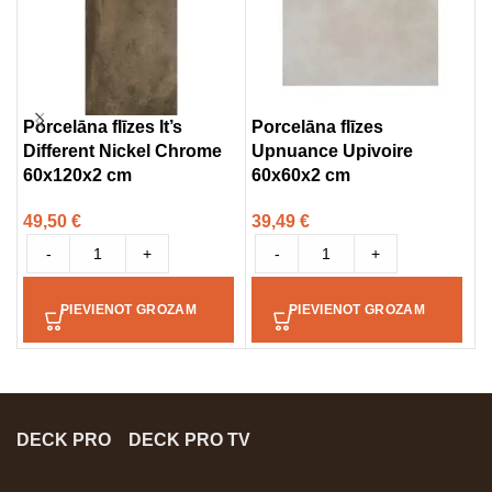
Porcelāna flīzes It’s
Porcelāna flīzes
P
Different Nickel Chrome
Upnuance Upivoire
D
60x120x2 cm
60x60x2 cm
9
49,50
€
39,49
€
5
-
+
-
+
PIEVIENOT GROZAM
PIEVIENOT GROZAM
DECK PRO
DECK PRO TV