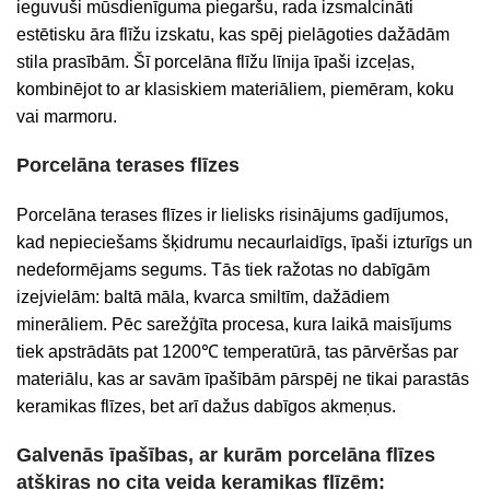
ieguvuši mūsdienīguma piegaršu, rada izsmalcināti
estētisku āra flīžu izskatu, kas spēj pielāgoties dažādām
stila prasībām. Šī porcelāna flīžu līnija īpaši izceļas,
kombinējot to ar klasiskiem materiāliem, piemēram, koku
vai marmoru.
Porcelāna terases flīzes
Porcelāna terases flīzes ir lielisks risinājums gadījumos,
kad nepieciešams šķidrumu necaurlaidīgs, īpaši izturīgs un
nedeformējams segums. Tās tiek ražotas no dabīgām
izejvielām: baltā māla, kvarca smiltīm, dažādiem
minerāliem. Pēc sarežģīta procesa, kura laikā maisījums
tiek apstrādāts pat 1200℃ temperatūrā, tas pārvēršas par
materiālu, kas ar savām īpašībām pārspēj ne tikai parastās
keramikas flīzes, bet arī dažus dabīgos akmeņus.
Galvenās īpašības, ar kurām porcelāna flīzes
atšķiras no cita veida keramikas flīzēm: