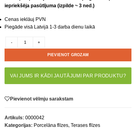
iepriekšēja pasūtījuma (izpilde ~ 3 ned.)
Cenas ieklāuj PVN
Piegāde visā Latvijā 1-3 darba dienu laikā
-
+
PIEVIENOT GROZAM
VAI JUMS IR KĀDI JAUTĀJUMI PAR PRODUKTU?
Pievienot vēlmju sarakstam
Artikuls:
0000042
Kategorijas:
Porcelāna flīzes
,
Terases flīzes