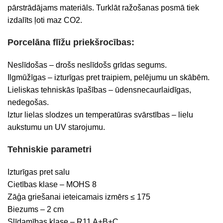
pārstrādājams materiāls. Turklāt ražošanas posmā tiek
izdalīts ļoti maz CO2.
Porcelāna flīžu priekšrocības:
Neslīdošas – drošs neslīdošs grīdas segums.
Ilgmūžīgas – izturīgas pret traipiem, pelējumu un skābēm.
Lieliskas tehniskās īpašības – ūdensnecaurlaidīgas,
nedegošas.
Iztur lielas slodzes un temperatūras svārstības – lielu
aukstumu un UV starojumu.
Tehniskie parametri
Izturīgas pret salu
Cietības klase – MOHS 8
Zāģa griešanai ieteicamais izmērs ≤ 175
Biezums – 2 cm
Slīdamības klase – R11 A+B+C