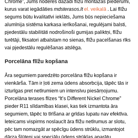
Chrome”, Jums noderēs dažādi flīžu montāžas piederumi,
kurus varat iegādāties
mdsterasos.lt
el. veikalā
. Lai flīžu
segums būtu kvalitatīvi ieklāts, Jums būs nepieciešama
alumīnija sistēma karkasa ierīkošanai, regulējami balsti,
pjedestālu stabilitāti nodrošinoši gumijas paliktņi, flīžu
turētāji, fiksatori atbalstam no sienas, flīžu pacelšanas rīks
vai pjedestālu regulēšanas atslēga.
Porcelāna flīžu kopšana
Āra segumiem paredzēto porcelāna flīžu kopšana ir
vienkārša. Tām ir ļoti zema ūdens absorbcija, tāpēc tās ir
izturīgas pret netīrumiem un intensīvu piesārņojumu.
Porcelāna terases flīzes “It’s Different Nickel Chrome”
pieder R11 slīdamības klasei, kas tiek izmantota āra
segumiem, tāpēc to tīrīšana ar grīdas lupatu nav efektīva.
Ieteicams vispirms noslaucīt āra flīžu netīrumus ar slotu,
pēc tam nomazgāt ar spēcīgu ūdens strūklu, izmantojot
dārza šļūteni vai speciālu ūdens strūklas aparātu.