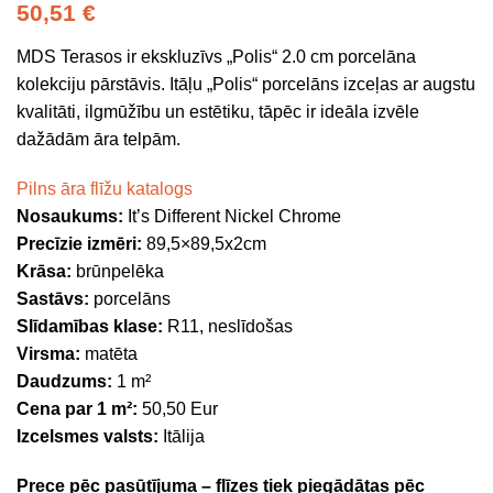
50,51
€
MDS Terasos ir ekskluzīvs „Polis“ 2.0 cm porcelāna
kolekciju pārstāvis. Itāļu „Polis“ porcelāns izceļas ar augstu
kvalitāti, ilgmūžību un estētiku, tāpēc ir ideāla izvēle
dažādām āra telpām.
Pilns āra flīžu katalogs
Nosaukums:
It’s Different Nickel Chrome
Precīzie izmēri:
89,5×89,5x2cm
Krāsa:
brūnpelēka
Sastāvs:
porcelāns
Slīdamības klase:
R11, neslīdošas
Virsma:
matēta
Daudzums:
1 m²
Cena par 1 m²:
50,50 Eur
Izcelsmes valsts:
Itālija
Prece pēc pasūtījuma – flīzes tiek piegādātas pēc