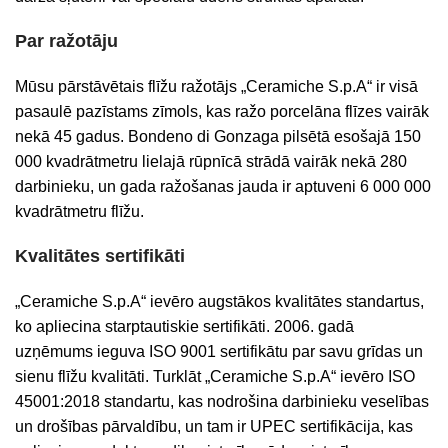
Par ražotāju
Mūsu pārstāvētais flīžu ražotājs „Ceramiche S.p.A“ ir visā
pasaulē pazīstams zīmols, kas ražo porcelāna flīzes vairāk
nekā 45 gadus. Bondeno di Gonzaga pilsētā esošajā 150
000 kvadrātmetru lielajā rūpnīcā strādā vairāk nekā 280
darbinieku, un gada ražošanas jauda ir aptuveni 6 000 000
kvadrātmetru flīžu.
Kvalitātes sertifikāti
„Ceramiche S.p.A“ ievēro augstākos kvalitātes standartus,
ko apliecina starptautiskie sertifikāti. 2006. gadā
uzņēmums ieguva ISO 9001 sertifikātu par savu grīdas un
sienu flīžu kvalitāti. Turklāt „Ceramiche S.p.A“ ievēro ISO
45001:2018 standartu, kas nodrošina darbinieku veselības
un drošības pārvaldību, un tam ir UPEC sertifikācija, kas