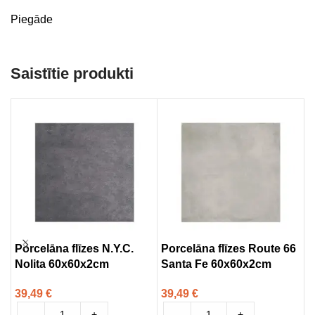
Piegāde
Saistītie produkti
Porcelāna flīzes N.Y.C.
Porcelāna flīzes Route 66
P
Nolita 60x60x2cm
Santa Fe 60x60x2cm
U
6
39,49
€
39,49
€
3
-
+
-
+