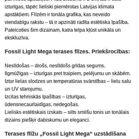
izturīgas, tāpēc lieliski piemērotas Latvijas klimata
apstākļiem. Flīzēm ir tonāla grafika, kas neveido
viendabīgu rakstu – tā ir apzināti radīta estētiska īpašība.
Pateicoties šim dizainam, katra telpa kļūst unikāla un
ekskluzīva.
Fossil Light Mega terases flīzes. Priekšrocības:
Neslīdošas – drošs, neslīdošs grīdas segums.
Ilgmūžīgas – izturīgas pret traipiem, pelējumu un skābēm.
Iztur lielas slodzes un temperatūras svārstības – lielu salu
un UV starojumu.
Izcilas tehniskās īpašības – izturīgas,
ūdensnecaurlaidīgas, nedegošas.
Lielisks estētiskais izskats – silts smilšu tonis un tonālais
dizains piešķir dabiskumu un eleganci.
Terases flīžu „Fossil Light Mega” uzstādīšana