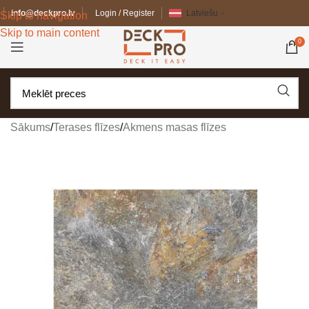
info@deckpro.lv
Login / Register
Latviešu
Skip to navigation
Skip to main content
0
Sākums
/
Terases flīzes
/
Akmens masas flīzes