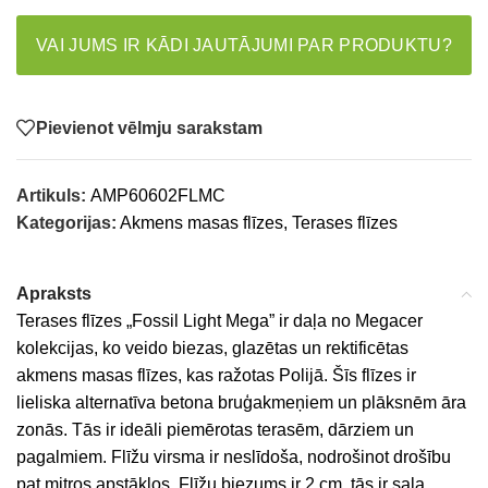
VAI JUMS IR KĀDI JAUTĀJUMI PAR PRODUKTU?
Pievienot vēlmju sarakstam
Artikuls:
AMP60602FLMC
Kategorijas:
Akmens masas flīzes
,
Terases flīzes
Apraksts
Terases flīzes „Fossil Light Mega” ir daļa no Megacer
kolekcijas, ko veido biezas, glazētas un rektificētas
akmens masas flīzes, kas ražotas Polijā. Šīs flīzes ir
lieliska alternatīva betona bruģakmeņiem un plāksnēm āra
zonās. Tās ir ideāli piemērotas terasēm, dārziem un
pagalmiem. Flīžu virsma ir neslīdoša, nodrošinot drošību
pat mitros apstākļos. Flīžu biezums ir 2 cm, tās ir sala