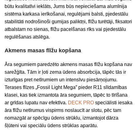
būtu kvalitatīvi ieklāts, Jums būs nepieciešama alumīnija
sistēma karkasa ierīkošanai, regulējami balsti, pjedestālu
stabilitāti nodrošinoši gumijas paliktņi, flīžu turētāji, fiksatori
atbalstam no sienas, flīžu pacelšanas rīks vai pjedestālu
regulēšanas atslēga.
Akmens masas flīžu kopšana
Āra segumiem paredzēto akmens masas flīžu kopšana nav
sarežģīta. Tām ir ļoti zema ūdens absorbcija, tāpēc tās ir
izturīgas pret netīrumiem un intensīvu piesārņojumu.
Terases flīzes „Fossil Light Mega” pieder R11 slīdamības
klasei, kas tiek izmantota āra segumiem, tāpēc to tīrīšana
ar grīdas lupatu nav efektīva.
DECK PRO
speciālisti iesaka
āra flīžu netīrumus vispirms noslaucīt ar slotu, pēc tam
nomazgāt ar spēcīgu ūdens strūklu, izmantojot dārza
šļūteni vai speciālu ūdens strūklas aparātu.