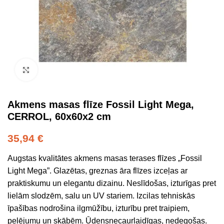
Click to enlarge
Akmens masas flīze Fossil Light Mega,
CERROL, 60x60x2 cm
35,94
€
Augstas kvalitātes akmens masas terases flīzes „Fossil
Light Mega”. Glazētas, greznas āra flīzes izceļas ar
praktiskumu un elegantu dizainu. Neslīdošas, izturīgas pret
lielām slodzēm, salu un UV stariem. Izcilas tehniskās
īpašības nodrošina ilgmūžību, izturību pret traipiem,
pelējumu un skābēm. Ūdensnecaurlaidīgas, nedegošas.