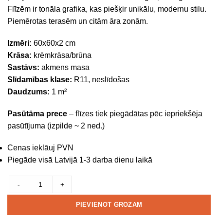
Flīzēm ir tonāla grafika, kas piešķir unikālu, modernu stilu.
Piemērotas terasēm un citām āra zonām.
Izmēri:
60x60x2 cm
Krāsa:
krēmkrāsa/brūna
Sastāvs:
akmens masa
Slīdamības klase:
R11, neslīdošas
Daudzums:
1 m²
Pasūtāma prece
– flīzes tiek piegādātas pēc iepriekšēja
pasūtījuma (izpilde ~ 2 ned.)
Cenas ieklāuj PVN
Piegāde visā Latvijā 1-3 darba dienu laikā
-
+
PIEVIENOT GROZAM