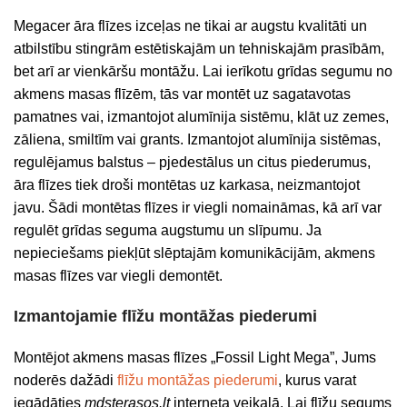
Megacer āra flīzes izceļas ne tikai ar augstu kvalitāti un
atbilstību stingrām estētiskajām un tehniskajām prasībām,
bet arī ar vienkāršu montāžu. Lai ierīkotu grīdas segumu no
akmens masas flīzēm, tās var montēt uz sagatavotas
pamatnes vai, izmantojot alumīnija sistēmu, klāt uz zemes,
zāliena, smiltīm vai grants. Izmantojot alumīnija sistēmas,
regulējamus balstus – pjedestālus un citus piederumus,
āra flīzes tiek droši montētas uz karkasa, neizmantojot
javu. Šādi montētas flīzes ir viegli nomaināmas, kā arī var
regulēt grīdas seguma augstumu un slīpumu. Ja
nepieciešams piekļūt slēptajām komunikācijām, akmens
masas flīzes var viegli demontēt.
Izmantojamie flīžu montāžas piederumi
Montējot akmens masas flīzes „Fossil Light Mega”, Jums
noderēs dažādi
flīžu montāžas piederumi
, kurus varat
iegādāties
mdsterasos.lt
interneta veikalā. Lai flīžu segums