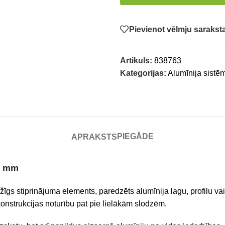
Pievienot vēlmju saraks
Artikuls:
838763
Kategorijas:
Alumīnija sistē
PIEGĀDE
APRAKSTS
76 mm
īgs stiprinājuma elements, paredzēts alumīnija lagu, profilu vai
konstrukcijas noturību pat pie lielākām slodzēm.