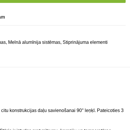
tam
mas
,
Melnā alumīnija sistēmas
,
Stiprinājuma elementi
 citu konstrukcijas daļu savienošanai 90° leņķī. Pateicoties 3