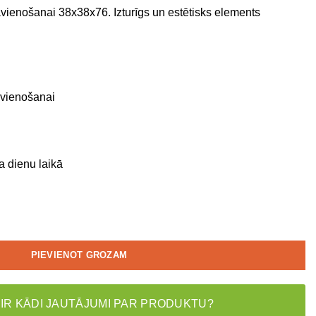
avienošanai 38x38x76. Izturīgs un estētisks elements
avienošanai
a dienu laikā
PIEVIENOT GROZAM
 IR KĀDI JAUTĀJUMI PAR PRODUKTU?