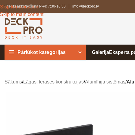
Skip to navigation
Klientu apkalpošana P-Pk 7:30-16:30
info@deckpro.lv
Skip to main content
Pārlūkot kategorijas
Galerija
Eksperta 
Sākums
/
Lāgas, terases konstrukcijas
/
Alumīnija sistēmas
/
Alu