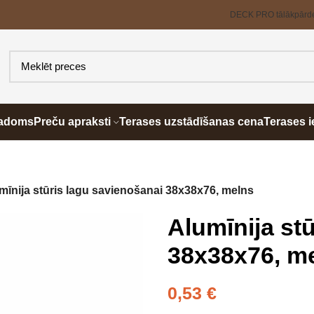
DECK PRO tālākpārd
padoms
Preču apraksti
Terases uzstādīšanas cena
Terases i
mīnija stūris lagu savienošanai 38x38x76, melns
Alumīnija st
38x38x76, m
0,53
€