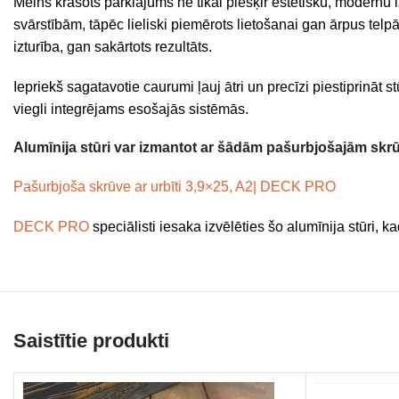
Melns krāsots pārklājums ne tikai piešķir estētisku, modernu iz
svārstībām, tāpēc lieliski piemērots lietošanai gan ārpus telp
izturība, gan sakārtots rezultāts.
Iepriekš sagatavotie caurumi ļauj ātri un precīzi piestiprināt
viegli integrējams esošajās sistēmās.
Alumīnija stūri var izmantot ar šādām pašurbjošajām skr
Pašurbjoša skrūve ar urbīti 3,9×25, A2| DECK PRO
DECK PRO
speciālisti iesaka izvēlēties šo alumīnija stūri,
Saistītie produkti