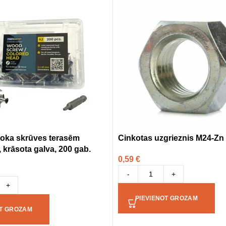
 koka skrūves terasēm
Cinkotas uzgrieznis M24-Zn
krāsota galva, 200 gab.
0,59
€
-
+
+
PIEVIENOT GROZAM
OT GROZAM