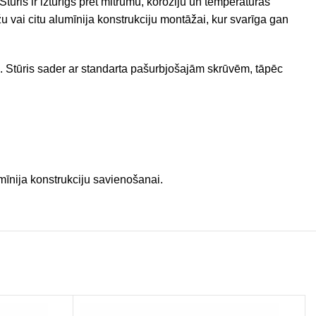
tūris ir izturīgs pret mitrumu, koroziju un temperatūras
u vai citu alumīnija konstrukciju montāžai, kur svarīga gan
us. Stūris sader ar standarta pašurbjošajām skrūvēm, tāpēc
umīnija konstrukciju savienošanai.