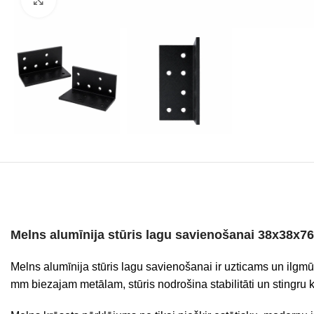
Melns alumīnija stūris lagu savienošanai 38x38x
Melns alumīnija stūris lagu savienošanai ir uzticams un ilgmūž
mm biezajam metālam, stūris nodrošina stabilitāti un stingru 