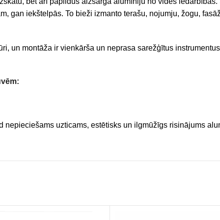
skatu, bet arī papildus aizsargā alumīniju no vides iedarbības. S
ām, gan iekštelpās. To bieži izmanto terašu, nojumju, žogu, fasāž
 stūri, un montāža ir vienkārša un neprasa sarežģītus instrument
ūvēm:
 kad nepieciešams uzticams, estētisks un ilgmūžīgs risinājums al