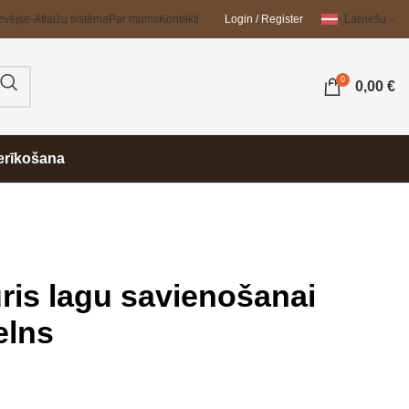
evējs
e-Atlaižu sistēma
Par mums
Kontakti
Login / Register
Latviešu
0
0,00
€
erīkošana
ūris lagu savienošanai
elns