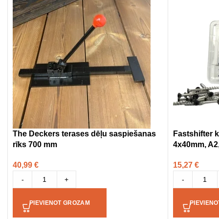
The Deckers terases dēļu saspiešanas
Fastshifter
rīks 700 mm
4x40mm, A2, 
40,99
€
15,27
€
-
+
-
PIEVIENOT GROZAM
PIEVIEN