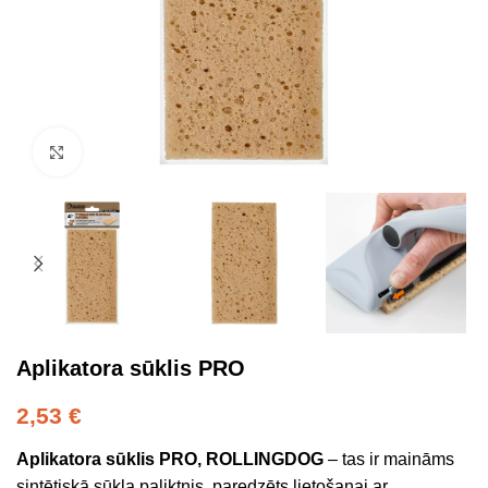
Click to enlarge
Aplikatora sūklis PRO
2,53
€
Aplikatora sūklis PRO, ROLLINGDOG
– tas ir maināms
sintētiskā sūkļa paliktnis, paredzēts lietošanai ar