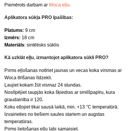
Piemērots darbam ar
Woca eļļu.
Aplikatora sūkļa PRO īpašības:
Platums:
9 cm
Izmērs:
18 cm
Materiāls
: sintētisks sūklis
Kā uzklāt eļļu, izmantojot aplikatora sūkli PRO?
Pirms eļļošanas notīriet jaunas un vecas koka virsmas ar
Woca tīrīšanas līdzekli.
Ļaujiet kokam žūt vismaz 24 stundas.
Noslīpējiet raupjās koka šķiedras ar smilšpapīru, kura
graudainība ir 120.
Koku eļļojiet tikai sausā laikā, min. +13 °C temperatūrā.
Izvairieties no tiešiem saules stariem un augstas
temperatūras.
Pirms lietošanas eļļu labi samaisiet.