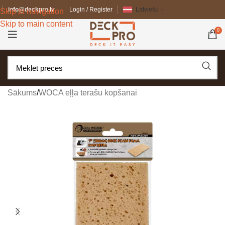
info@deckpro.lv
Login / Register
Latviešu
Skip to navigation
Skip to main content
0
Sākums
/
WOCA eļļa terašu kopšanai