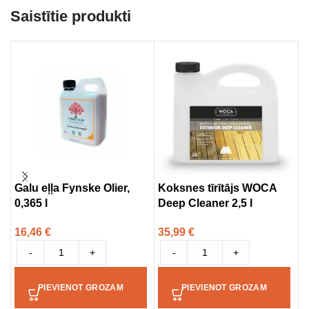
Saistītie produkti
Galu eļļa Fynske Olier,
Koksnes tīrītājs WOCA
O
0,365 l
Deep Cleaner 2,5 l
5
16,46
€
35,99
€
2
-
+
-
+
PIEVIENOT GROZAM
PIEVIENOT GROZAM