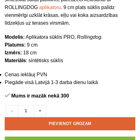
ROLLINGDOG
aplikatoru
. 9 cm plats sūklis palīdz
vienmērīgi uzklāt krāsas, eļļu vai koka aizsardzības
līdzekļus uz terases virsmām.
Modelis:
Aplikatora sūklis PRO,
Rollingdog.
Platums:
9 cm
Izmērs:
18 cm
Materiāls
: sintētisks sūklis
Cenas ieklāuj PVN
Piegāde visā Latvijā 1-3 darba dienu laikā
Mums ir mazāk nekā 300
-
+
PIEVIENOT GROZAM