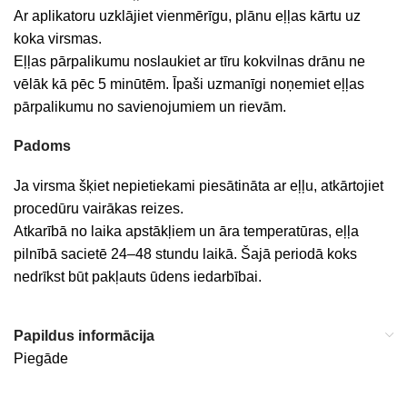
Ar aplikatoru uzklājiet vienmērīgu, plānu eļļas kārtu uz
koka virsmas.
Eļļas pārpalikumu noslaukiet ar tīru kokvilnas drānu ne
vēlāk kā pēc 5 minūtēm. Īpaši uzmanīgi noņemiet eļļas
pārpalikumu no savienojumiem un rievām.
Padoms
Ja virsma šķiet nepietiekami piesātināta ar eļļu, atkārtojiet
procedūru vairākas reizes.
Atkarībā no laika apstākļiem un āra temperatūras, eļļa
pilnībā sacietē 24–48 stundu laikā. Šajā periodā koks
nedrīkst būt pakļauts ūdens iedarbībai.
Papildus informācija
Piegāde