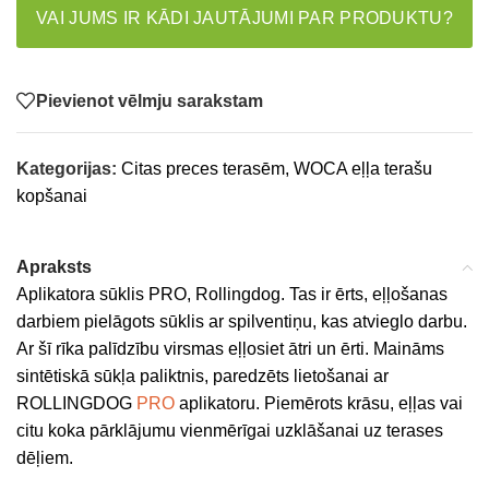
VAI JUMS IR KĀDI JAUTĀJUMI PAR PRODUKTU?
Pievienot vēlmju sarakstam
Kategorijas:
Citas preces terasēm
,
WOCA eļļa terašu
kopšanai
Apraksts
Aplikatora sūklis PRO, Rollingdog. Tas ir ērts, eļļošanas
darbiem pielāgots sūklis ar spilventiņu, kas atvieglo darbu.
Ar šī rīka palīdzību virsmas eļļosiet ātri un ērti. Maināms
sintētiskā sūkļa paliktnis, paredzēts lietošanai ar
ROLLINGDOG
PRO
aplikatoru. Piemērots krāsu, eļļas vai
citu koka pārklājumu vienmērīgai uzklāšanai uz terases
dēļiem.