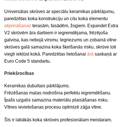
Universālas skrūves ar speciālu keramikas pārklājumu,
paredzētas koka konstrukciju un citu koka elementu
stiprināšanai
: terasām, fasādēm, žogiem. Expandet Extra
V2 skrūvēm āra darbiem ir iegremdējama, frēzējoša
galviņa, kas nebojā virsmu. Iegriezums un zobainā vītne
skrūves galā samazina koka šķelšanās risku, skrūve ļoti
viegli iekļūst kokā. Paredzētas lietošanai
ārā
saskaņā ar
Euro Code 5 standartu.
Priekšrocības
Keramikas dubultais pārklājums.
Frēzēšanas malas nodrošina perfektu iegremdēšanu.
Īpašs uzgalis samazina materiālu plaisāšanas risku.
Vītnes ievietošanas procesu optimizē zāģa vītne.
Šīs ir labākās koka skrūves profesionālam meistaram.