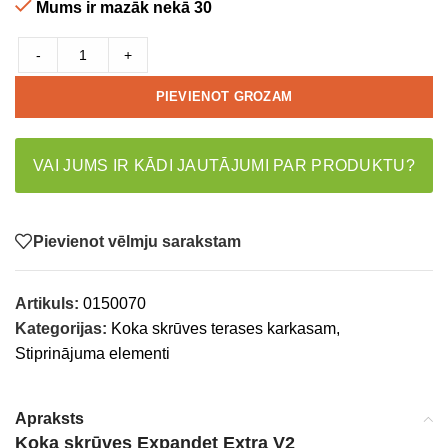
Mums ir mazāk nekā 30
-
+
PIEVIENOT GROZAM
VAI JUMS IR KĀDI JAUTĀJUMI PAR PRODUKTU?
Pievienot vēlmju sarakstam
Artikuls:
0150070
Kategorijas:
Koka skrūves terases karkasam
,
Stiprinājuma elementi
Apraksts
Koka skrūves Expandet Extra V2