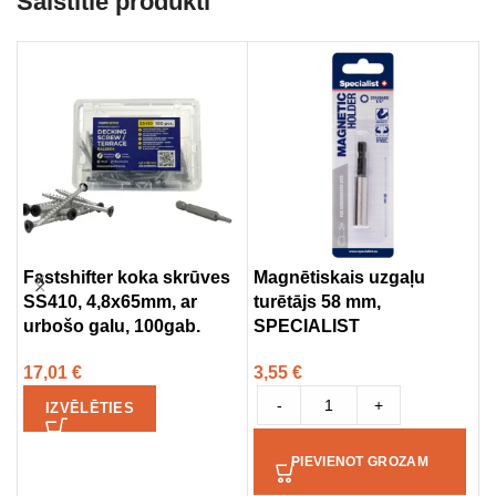
Saistītie produkti
Fastshifter koka skrūves
Magnētiskais uzgaļu
U
SS410, 4,8x65mm, ar
turētājs 58 mm,
G
urbošo galu, 100gab.
SPECIALIST
3
17,01
€
3,55
€
-
+
IZVĒLĒTIES
PIEVIENOT GROZAM