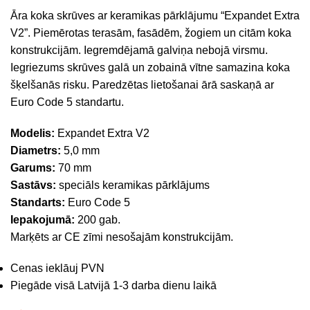
Āra koka skrūves ar keramikas pārklājumu “Expandet Extra
V2”. Piemērotas terasām, fasādēm, žogiem un citām koka
konstrukcijām. Iegremdējamā galviņa nebojā virsmu.
Iegriezums skrūves galā un zobainā vītne samazina koka
šķelšanās risku. Paredzētas lietošanai ārā saskaņā ar
Euro Code 5 standartu.
Modelis:
Expandet Extra V2
Diametrs:
5,0 mm
Garums:
70 mm
Sastāvs:
speciāls keramikas pārklājums
Standarts:
Euro Code 5
Iepakojumā:
200 gab.
Marķēts ar CE zīmi nesošajām konstrukcijām.
Cenas ieklāuj PVN
Piegāde visā Latvijā 1-3 darba dienu laikā