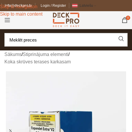
info@deckpro.lv
Login / Register
Latviešu
Skip to navigation
Skip to main content
0
Sākums
/
Stiprinājuma elementi
/
Koka skrūves terases karkasam