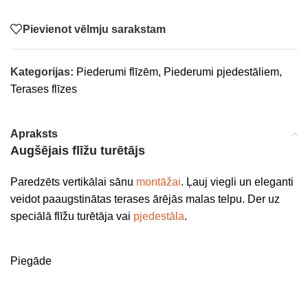
Pievienot vēlmju sarakstam
Kategorijas:
Piederumi flīzēm
,
Piederumi pjedestāliem
,
Terases flīzes
Apraksts
Augšējais flīžu turētājs
Paredzēts vertikālai sānu
montāžai
. Ļauj viegli un eleganti
veidot paaugstinātas terases ārējās malas telpu. Der uz
speciālā flīžu turētāja vai
pjedestāla
.
Piegāde