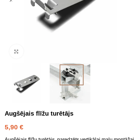
Click to enlarge
Augšējais flīžu turētājs
5,90
€
Augšējais flīžu turētājs, paredzēts vertikālai malu montāžai.