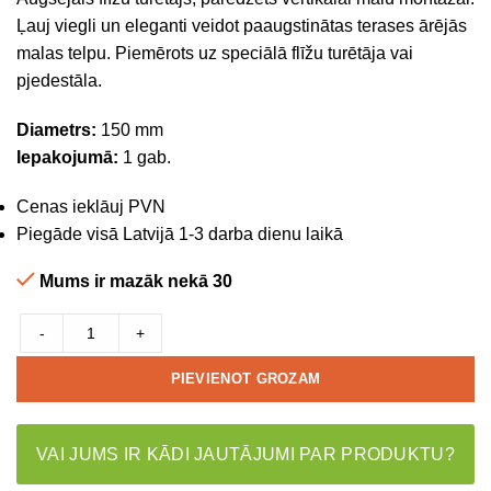
Ļauj viegli un eleganti veidot paaugstinātas terases ārējās
malas telpu. Piemērots uz speciālā flīžu turētāja vai
pjedestāla.
Diametrs:
150 mm
Iepakojumā:
1 gab.
Cenas ieklāuj PVN
Piegāde visā Latvijā 1-3 darba dienu laikā
Mums ir mazāk nekā 30
-
+
PIEVIENOT GROZAM
VAI JUMS IR KĀDI JAUTĀJUMI PAR PRODUKTU?