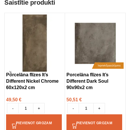
Saistītie produkti
Iepriekšpasūtījums
Porcelāna flīzes It’s
Porcelāna flīzes It’s
P
Different Nickel Chrome
Different Dark Soul
D
60x120x2 cm
90x90x2 cm
9
49,50
€
50,51
€
5
-
+
-
+
PIEVIENOT GROZAM
PIEVIENOT GROZAM