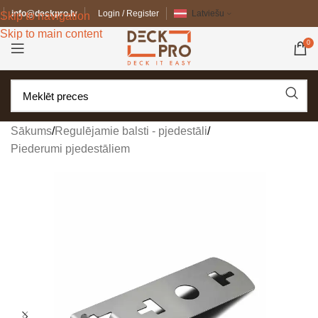
info@deckpro.lv
Login / Register
Latviešu
Skip to navigation
Skip to main content
0
Sākums
/
Regulējamie balsti - pjedestāli
/
Piederumi pjedestāliem