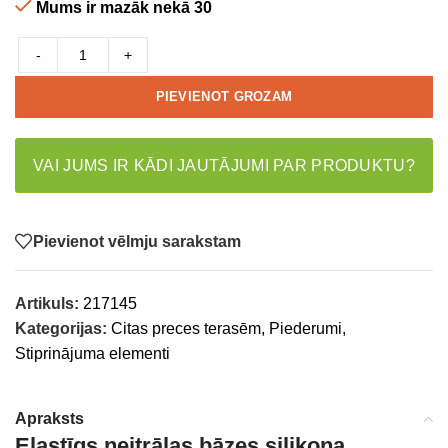
Mums ir mazāk nekā 30
-
+
PIEVIENOT GROZAM
VAI JUMS IR KĀDI JAUTĀJUMI PAR PRODUKTU?
Pievienot vēlmju sarakstam
Artikuls:
217145
Kategorijas:
Citas preces terasēm
,
Piederumi
,
Stiprinājuma elementi
Apraksts
Elastīgs neitrālas bāzes silikona