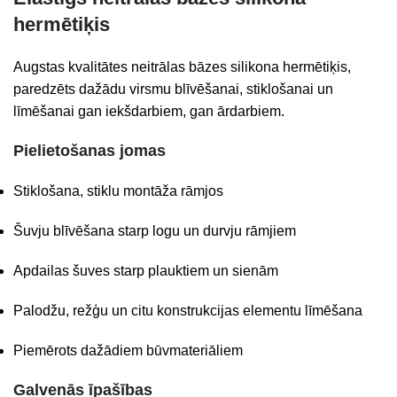
hermētiķis
Augstas kvalitātes neitrālas bāzes silikona hermētiķis,
paredzēts dažādu virsmu blīvēšanai, stiklošanai un
līmēšanai gan iekšdarbiem, gan ārdarbiem.
Pielietošanas jomas
Stiklošana, stiklu montāža rāmjos
Šuvju blīvēšana starp logu un durvju rāmjiem
Apdailas šuves starp plauktiem un sienām
Palodžu, režģu un citu konstrukcijas elementu līmēšana
Piemērots dažādiem būvmateriāliem
Galvenās īpašības