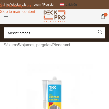
info@deckpro.lv
Login / Register
Latviešu
Skip to navigation
Skip to main content
0
Sākums
/
Nojumes, pergolas
/
Piederumi