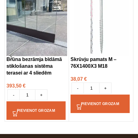
Brūna bezrāmja bīdāmā
Skrūvju pamats M –
E
stiklošanas sistēma
76X1400X3 M18
E
terasei ar 4 sliedēm
38,07
€
1
393,50
€
-
+
-
+
PIEVIENOT GROZAM
PIEVIENOT GROZAM