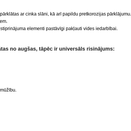
ārklātas ar cinka slāni, kā arī papildu pretkorozijas pārklājumu
iem.
 stiprinājuma elementi pastāvīgi pakļauti vides iedarbībai.
as no augšas, tāpēc ir universāls risinājums:
lgmūžību.