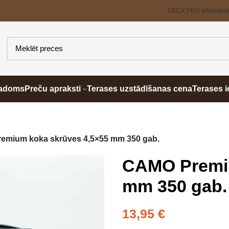
DECK PRO tālākpārd
padoms
Preču apraksti
Terases uzstādīšanas cena
Terases i
emium koka skrūves 4,5×55 mm 350 gab.
CAMO Premiu
mm 350 gab.
13,95
€