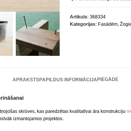
Artikuls:
368334
Kategorijas:
Fasādēm, Žogi
PIEGĀDE
APRAKSTS
PAPILDUS INFORMĀCIJA
prināšanai
jošas skrūves, kas paredzētas kvalitatīvai āra konstrukciju
m
nsīvāk izmantojamos projektos.