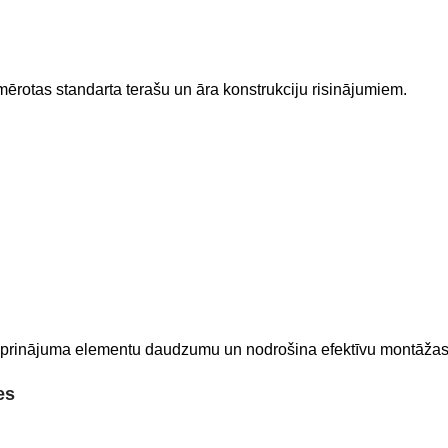
emērotas standarta terašu un āra konstrukciju risinājumiem.
 stiprinājuma elementu daudzumu un nodrošina efektīvu montāža
es