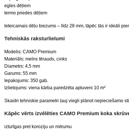
egles dēļiem
termo priedes dēļiem
Ieteicamais dēļu biezums – līdz 28 mm, tāpēc tās ir ideāli pi
Tehniskās raksturlielumi
Modelis: CAMO Premium
Materiāls: melns tērauds, cinks
Diametrs: 4,5 mm
Garums: 55 mm
Iepakojums: 350 gab.
Izlietojums: viena kārba paredzēta aptuveni 10 m²
Skaidri tehniskie parametri ļauj viegli plānot nepieciešamo
Kāpēc vērts izvēlēties CAMO Premium koka skrūv
izturīgas pret koroziju un mitrumu