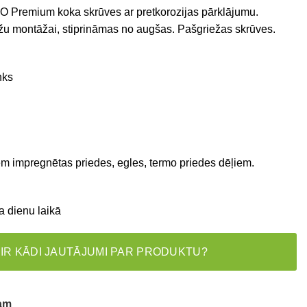
O Premium koka skrūves ar pretkorozijas pārklājumu.
āžu montāžai, stiprināmas no augšas. Pašgriežas skrūves.
nks
m impregnētas priedes, egles, termo priedes dēļiem.
a dienu laikā
 IR KĀDI JAUTĀJUMI PAR PRODUKTU?
tam