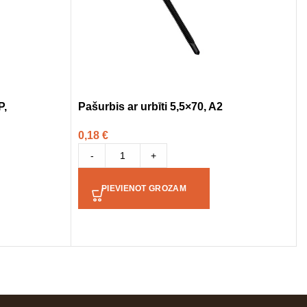
P,
Pašurbis ar urbīti 5,5×70, A2
0,18
€
-
+
PIEVIENOT GROZAM