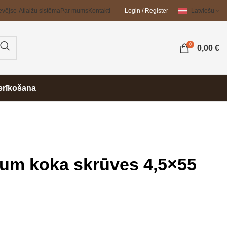
evējs
e-Atlaižu sistēma
Par mums
Kontakti
Login / Register
Latviešu
0
0,00
€
erīkošana
m koka skrūves 4,5×55