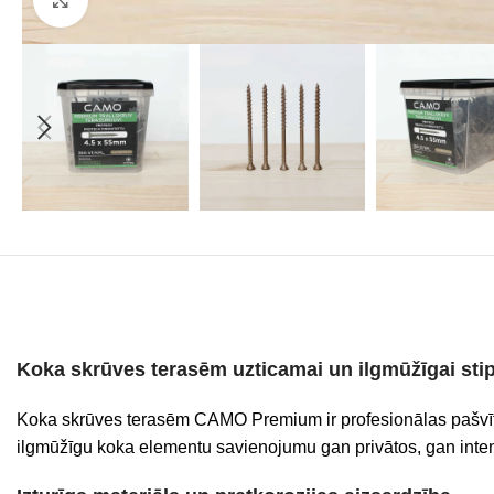
Koka skrūves terasēm uzticamai un ilgmūžīgai sti
Koka skrūves terasēm CAMO Premium ir profesionālas pašvītņo
ilgmūžīgu koka elementu savienojumu gan privātos, gan inte