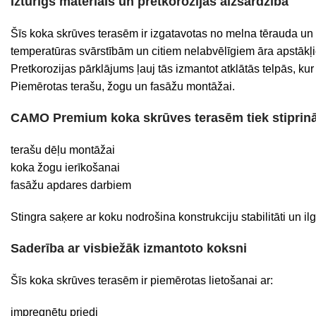
Izturīgs materiāls un pretkorozijas aizsardzība
Šīs koka skrūves terasēm ir izgatavotas no melna tērauda un p
temperatūras svārstībām un citiem nelabvēlīgiem āra apstākļ
Pretkorozijas pārklājums ļauj tās izmantot atklātās telpās, kur
Piemērotas terašu, žogu un fasāžu montāžai.
CAMO Premium koka skrūves terasēm tiek stiprināt
terašu dēļu montāžai
koka žogu ierīkošanai
fasāžu apdares darbiem
Stingra saķere ar koku nodrošina konstrukciju stabilitāti un i
Saderība ar visbiežāk izmantoto koksni
Šīs koka skrūves terasēm ir piemērotas lietošanai ar:
impregnētu priedi