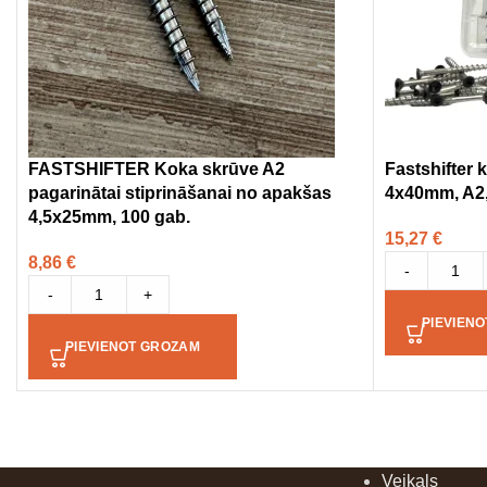
FASTSHIFTER Koka skrūve A2
Fastshifter
pagarinātai stiprināšanai no apakšas
4x40mm, A2, 
4,5x25mm, 100 gab.
15,27
€
8,86
€
-
-
+
PIEVIEN
PIEVIENOT GROZAM
Veikals