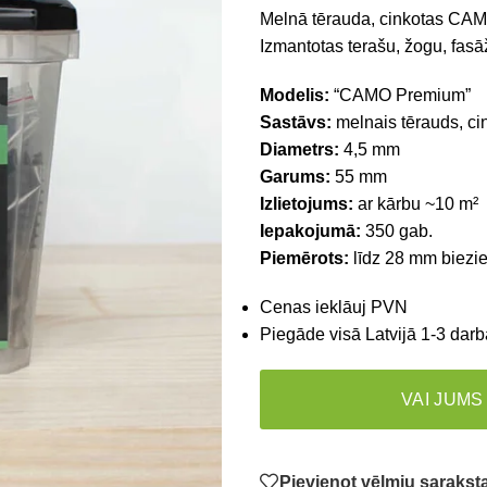
Melnā tērauda, cinkotas CAM
Izmantotas terašu, žogu, fas
Modelis:
“CAMO Premium”
Sastāvs:
melnais tērauds, ci
Diametrs:
4,5 mm
Garums:
55 mm
Izlietojums:
ar kārbu ~10 m²
Iepakojumā:
350 gab.
Piemērots:
līdz 28 mm biezie
Cenas ieklāuj PVN
Piegāde visā Latvijā 1-3 darb
VAI JUMS
Pievienot vēlmju saraks