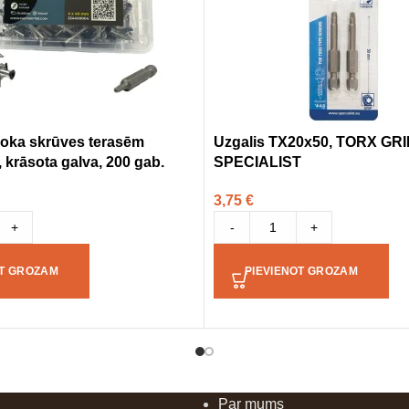
 koka skrūves terasēm
Uzgalis TX20x50, TORX GRI
krāsota galva, 200 gab.
SPECIALIST
3,75
€
+
-
+
OT GROZAM
PIEVIENOT GROZAM
Par mums