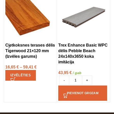
Cietkoksnes terases dēlis
Trex Enhance Basic WPC
T
Tigerwood 21×120 mm
dēlis Pebble Beach
d
(Izvēles garums)
24x140x3650 koka
2
imitācija
i
16,65
€
–
59,41
€
43,95
€
5
/ gab
IZVĒLĒTIES
-
+
PIEVIENOT GROZAM