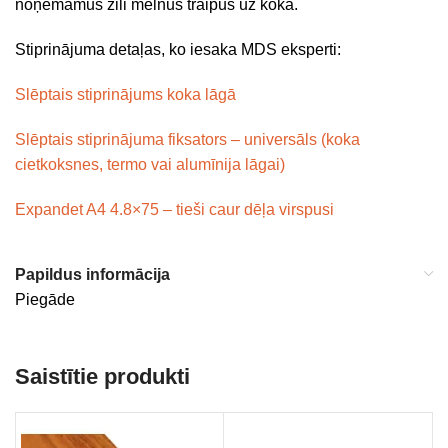
noņemamus zili melnus traipus uz koka.
Stiprinājuma detaļas, ko iesaka MDS eksperti:
Slēptais stiprinājums koka lāgā
Slēptais stiprinājuma fiksators – universāls (koka
cietkoksnes, termo vai alumīnija lāgai)
Expandet A4 4.8×75 – tieši caur dēļa virspusi
Papildus informācija
Piegāde
Saistītie produkti