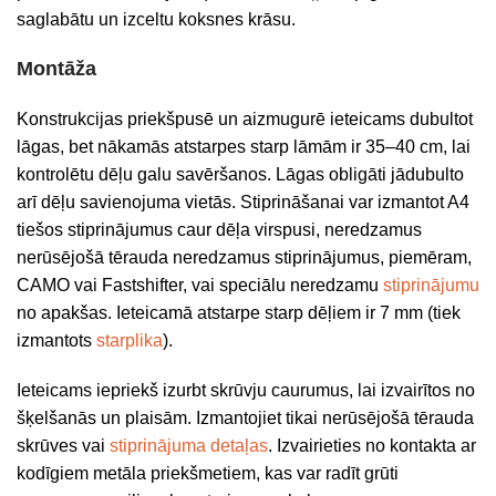
saglabātu un izceltu koksnes krāsu.
Montāža
Konstrukcijas priekšpusē un aizmugurē ieteicams dubultot
lāgas, bet nākamās atstarpes starp lāmām ir 35–40 cm, lai
kontrolētu dēļu galu savēršanos. Lāgas obligāti jādubulto
arī dēļu savienojuma vietās. Stiprināšanai var izmantot A4
tiešos stiprinājumus caur dēļa virspusi, neredzamus
nerūsējošā tērauda neredzamus stiprinājumus, piemēram,
CAMO vai Fastshifter, vai speciālu neredzamu
stiprinājumu
no apakšas. Ieteicamā atstarpe starp dēļiem ir 7 mm (tiek
izmantots
starplika
).
Ieteicams iepriekš izurbt skrūvju caurumus, lai izvairītos no
šķelšanās un plaisām. Izmantojiet tikai nerūsējošā tērauda
skrūves vai
stiprinājuma detaļas
. Izvairieties no kontakta ar
kodīgiem metāla priekšmetiem, kas var radīt grūti