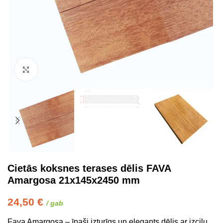
Click to enlarge
Cietās koksnes terases dēlis FAVA
Amargosa 21x145x2450 mm
24,50
€
/ gab
Fava Amargosa – īpaši izturīgs un elegants dēlis ar izcilu