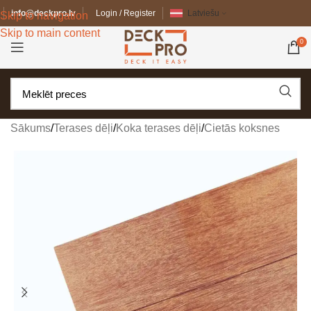
info@deckpro.lv
Login / Register
Latviešu
Skip to navigation
Skip to main content
0
Sākums
/
Terases dēļi
/
Koka terases dēļi
/
Cietās koksnes