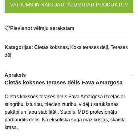
VAI JUMS IR KĀDI JAUTĀJUMI PAR PRODUKTU?
Pievienot vēlmju sarakstam
Kategorijas:
Cietās koksnes
,
Koka terases dēļi
,
Terases
dēļi
Apraksts
Cietās koksnes terases dēlis Fava Amargosa
Cietās koksnes terases dēlis Fava Amargosa izceļas ar
stingrību, izturību, triecienizturību, vidēju sarukšanas
pakāpi un labu stabilitāti. Stabils, MDS profesionāļu
pārbaudīts dēlis. Kā eksotiska suga maz kustās, skaista
krāsa.