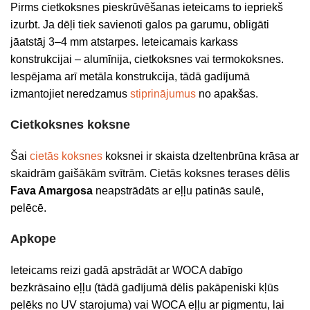
Pirms cietkoksnes pieskrūvēšanas ieteicams to iepriekš
izurbt. Ja dēļi tiek savienoti galos pa garumu, obligāti
jāatstāj 3–4 mm atstarpes. Ieteicamais karkass
konstrukcijai – alumīnija, cietkoksnes vai termokoksnes.
Iespējama arī metāla konstrukcija, tādā gadījumā
izmantojiet neredzamus
stiprinājumus
no apakšas.
Cietkoksnes koksne
Šai
cietās koksnes
koksnei ir skaista dzeltenbrūna krāsa ar
skaidrām gaišākām svītrām. Cietās koksnes terases dēlis
Fava Amargosa
neapstrādāts ar eļļu patinās saulē,
pelēcē.
Apkope
Ieteicams reizi gadā apstrādāt ar WOCA dabīgo
bezkrāsaino eļļu (tādā gadījumā dēlis pakāpeniski kļūs
pelēks no UV starojuma) vai WOCA eļļu ar pigmentu, lai