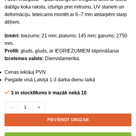
dabīgu koka rakstu, izturīgs pret mitrumu, UV stariem un
deformāciju. Ieteicams montēt ar 6–7 mm atstarpēm starp
dēļiem.
Izmēri:
biezums: 21 mm; platums: 145 mm; garums: 2750
mm.
Profili:
gluds, gluds, ar IEGRIEZUMIEM stiprināšanai
Izcelsmes valsts:
Dienvidamerika.
Cenas ieklāuj PVN
Piegāde visā Latvijā 1-3 darba dienu laikā
3 in stockMums ir mazāk nekā 10
-
+
PIEVIENOT GROZAM