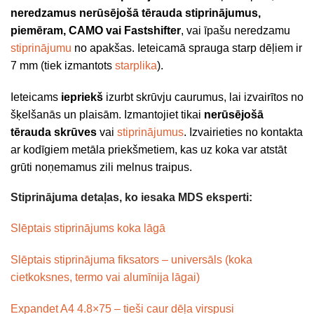
neredzamus nerūsējošā tērauda stiprinājumus,
piemēram, CAMO vai Fastshifter
, vai īpašu neredzamu
stiprinājumu
no apakšas. Ieteicamā sprauga starp dēļiem ir
7 mm (tiek izmantots
starplika
).
Ieteicams
iepriekš
izurbt skrūvju caurumus, lai izvairītos no
šķelšanās un plaisām. Izmantojiet tikai
nerūsējošā
tērauda skrūves
vai
stiprinājumus
. Izvairieties no kontakta
ar kodīgiem metāla priekšmetiem, kas uz koka var atstāt
grūti noņemamus zili melnus traipus.
Stiprinājuma detaļas, ko iesaka MDS eksperti:
Slēptais stiprinājums koka lāgā
Slēptais stiprinājuma fiksators – universāls (koka
cietkoksnes, termo vai alumīnija lāgai)
Expandet A4 4.8×75 – tieši caur dēļa virspusi