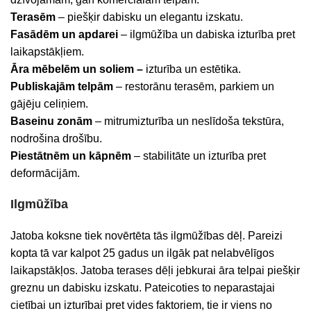
Terasēm
– piešķir dabisku un elegantu izskatu.
Fasādēm un apdarei
– ilgmūžība un dabiska izturība pret
laikapstākļiem.
Āra mēbelēm un soliem –
izturība un estētika.
Publiskajām telpām
– restorānu terasēm, parkiem un
gājēju celiņiem.
Baseinu zonām
– mitrumizturība un neslīdoša tekstūra,
nodrošina drošību.
Piestātnēm un kāpnēm
– stabilitāte un izturība pret
deformācijām.
Ilgmūžība
Jatoba koksne tiek novērtēta tās ilgmūžības dēļ. Pareizi
kopta tā var kalpot 25 gadus un ilgāk pat nelabvēlīgos
laikapstākļos. Jatoba terases dēļi jebkurai āra telpai piešķir
greznu un dabisku izskatu. Pateicoties to neparastajai
cietībai un izturībai pret vides faktoriem, tie ir viens no