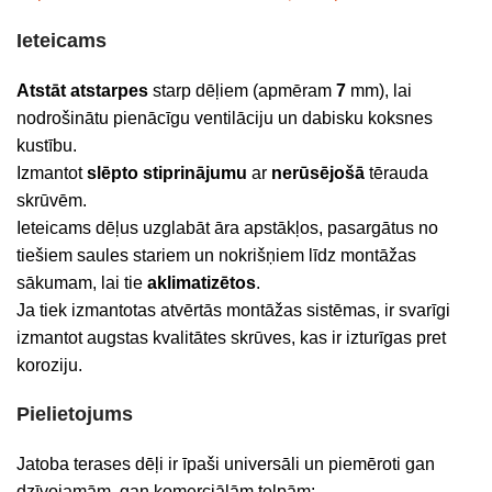
Ieteicams
Atstāt atstarpes
starp dēļiem (apmēram
7
mm), lai
nodrošinātu pienācīgu ventilāciju un dabisku koksnes
kustību.
Izmantot
slēpto stiprinājumu
ar
nerūsējošā
tērauda
skrūvēm.
Ieteicams dēļus uzglabāt āra apstākļos, pasargātus no
tiešiem saules stariem un nokrišņiem līdz montāžas
sākumam, lai tie
aklimatizētos
.
Ja tiek izmantotas atvērtās montāžas sistēmas, ir svarīgi
izmantot augstas kvalitātes skrūves, kas ir izturīgas pret
koroziju.
Pielietojums
Jatoba terases dēļi ir īpaši universāli un piemēroti gan
dzīvojamām, gan komerciālām telpām: