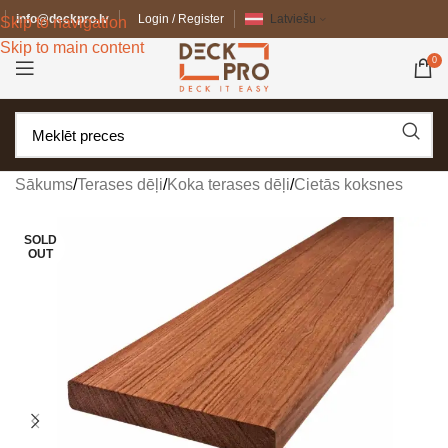
info@deckpro.lv
Login / Register
Latviešu
Skip to navigation
Skip to main content
0
Sākums
/
Terases dēļi
/
Koka terases dēļi
/
Cietās koksnes
SOLD
OUT