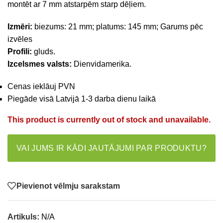
montēt ar 7 mm atstarpēm starp dēļiem.
Izmēri:
biezums: 21 mm; platums: 145 mm; Garums pēc
izvēles
Profili:
gluds.
Izcelsmes valsts:
Dienvidamerika.
Cenas ieklāuj PVN
Piegāde visā Latvijā 1-3 darba dienu laikā
This product is currently out of stock and unavailable.
VAI JUMS IR KĀDI JAUTĀJUMI PAR PRODUKTU?
Pievienot vēlmju sarakstam
Artikuls:
N/A