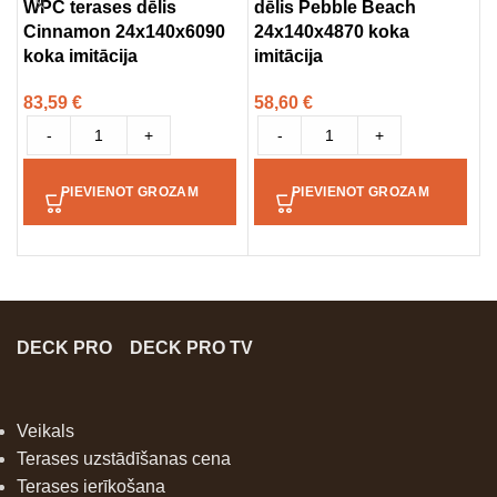
WPC terases dēlis
dēlis Pebble Beach
W
Cinnamon 24x140x6090
24x140x4870 koka
M
koka imitācija
imitācija
i
83,59
€
58,60
€
1
-
+
-
+
PIEVIENOT GROZAM
PIEVIENOT GROZAM
DECK PRO
DECK PRO TV
Veikals
Terases uzstādīšanas cena
Terases ierīkošana