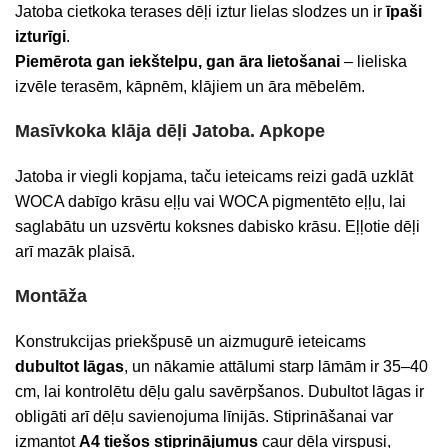
Jatoba cietkoka terases dēļi iztur lielas slodzes un ir
īpaši
izturīgi
.
Piemērota gan iekštelpu, gan āra lietošanai
– lieliska
izvēle terasēm, kāpnēm, klājiem un āra mēbelēm.
Masīvkoka klāja dēļi Jatoba. Apkope
Jatoba ir viegli kopjama, taču ieteicams reizi gadā uzklāt
WOCA dabīgo krāsu eļļu vai WOCA pigmentēto eļļu, lai
saglabātu un uzsvērtu koksnes dabisko krāsu. Eļļotie dēļi
arī mazāk plaisā.
Montāža
Konstrukcijas priekšpusē un aizmugurē ieteicams
dubultot lāgas
, un nākamie attālumi starp lāmām ir 35–40
cm, lai kontrolētu dēļu galu savērpšanos. Dubultot lāgas ir
obligāti arī dēļu savienojuma līnijās. Stiprināšanai var
izmantot
A4 tiešos stiprinājumus
caur dēļa virspusi,