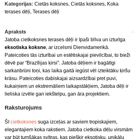
Kategorijas:
Cietās koksnes
,
Cietās koksnes
,
Koka
terases dēļi
,
Terases dēļi
Apraksts
Jatoba cietkoksnes terases dēļi ir īpaši blīva un izturīga
eksotiska koksne
, ar izcelsmi Dienvidamerikā.
Pateicoties tās izturībai un estētiskajai pievilcībai, to bieži
dēvē par “Brazīlijas ķirsi”. Jatoba dēļiem ir bagātīgi
sarkanbrūni toņi, kas laika gaitā iegūst vēl izteiktāku ķiršu
krāsu. Pateicoties dabiskajai aizsardzībai pret puvi,
kukaiņiem un ekstremāliem laikapstākļiem, Jatoba dēļi ir
lieliska izvēle gan iekštelpu, gan āra projektiem.
Raksturojums
Šī
cietkoksnes
suga izceļas ar saviem tropiskajiem,
elegantajiem koka rakstiem. Jatoba cietkoka dēļu virsmām
var būt tumšākas svītras, kas piešķir eksotisku, unikālu