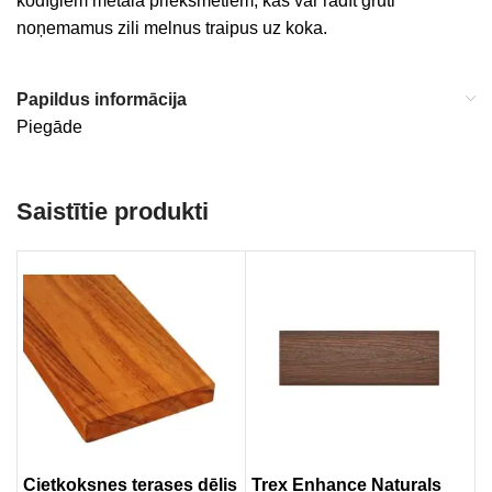
kodīgiem metāla priekšmetiem, kas var radīt grūti
noņemamus zili melnus traipus uz koka.
Papildus informācija
Piegāde
Saistītie produkti
Cietkoksnes terases dēlis
Trex Enhance Naturals
O