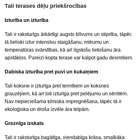
Tali terases dēļu priekšrocības
Izturība un izturība
Tali ir raksturīgs ārkārtīgi augsts blīvums un stiprība, tāpēc
tā lieliski iztur intensīvu staigāšanu, mitrumu un
temperatūras svārstības, kā arī ilgstošu lietošanu āra
apstākļos. Pareizi kopta terase var kalpot gadu desmitiem.
Dabiska izturība pret puvi un kukaiņiem
Tali koksne ir izturīga pret termītiem un koksnes
grauzējiem, kā arī ļoti izturīga pret pelējumu un sēnītēm.
Nav nepieciešama ķīmiska impregnēšana, tāpēc tā ir
ekoloģiska un droša izvēle āra telpām.
Greznīgs izskats
Tali ir raksturīga bagātīga, viendabīga krāsa, smalkāka