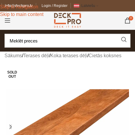
info@deckpro.lv
Login / Register
Latviešu
Skip to navigation
Skip to main content
0
Sākums
/
Terases dēļi
/
Koka terases dēļi
/
Cietās koksnes
SOLD
OUT