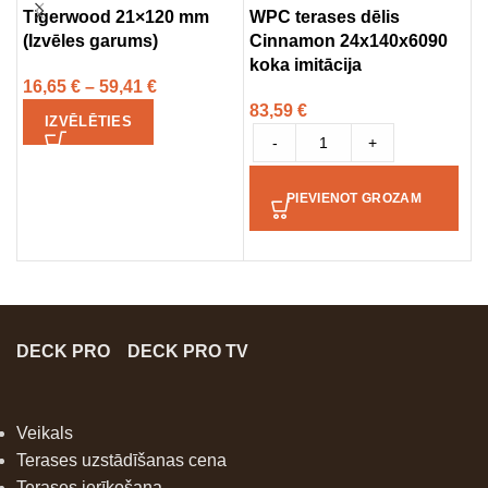
Tigerwood 21×120 mm
WPC terases dēlis
2
(Izvēles garums)
Cinnamon 24x140x6090
(
koka imitācija
16,65
€
–
59,41
€
1
83,59
€
IZVĒLĒTIES
-
+
PIEVIENOT GROZAM
DECK PRO
DECK PRO TV
Veikals
Terases uzstādīšanas cena
Terases ierīkošana