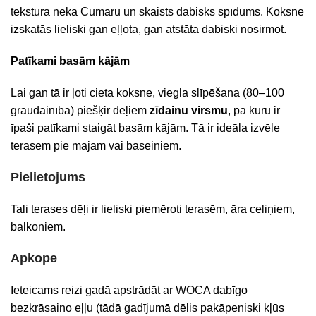
tekstūra nekā Cumaru un skaists dabisks spīdums. Koksne
izskatās lieliski gan eļļota, gan atstāta dabiski nosirmot.
Patīkami basām kājām
Lai gan tā ir ļoti cieta koksne, viegla slīpēšana (80–100
graudainība) piešķir dēļiem
zīdainu virsmu
, pa kuru ir
īpaši patīkami staigāt basām kājām. Tā ir ideāla izvēle
terasēm pie mājām vai baseiniem.
Pielietojums
Tali terases dēļi ir lieliski piemēroti terasēm, āra celiņiem,
balkoniem.
Apkope
Ieteicams reizi gadā apstrādāt ar WOCA dabīgo
bezkrāsaino eļļu (tādā gadījumā dēlis pakāpeniski kļūs