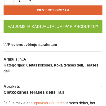
-
+
PIEVIENOT GROZAM
VAI JUMS IR KĀDI JAUTĀJUMI PAR PRODUKTU?
Pievienot vēlmju sarakstam
Artikuls:
N/A
Kategorijas:
Cietās koksnes
,
Koka terases dēļi
,
Terases
dēļi
Apraksts
Cietkoksnes terases dēlis Tali
Ja Jūs meklējat
augstākās kvalitātes
terases dēļus, bet