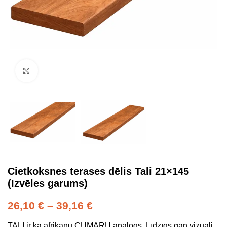
Click to enlarge
Cietkoksnes terases dēlis Tali 21×145
(Izvēles garums)
26,10
€
–
39,16
€
TALI ir kā āfrikāņu CUMARU analogs. Līdzīgs gan vizuāli,