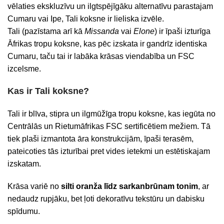
vēlaties ekskluzīvu un ilgtspējīgāku alternatīvu parastajam
Cumaru vai Ipe, Tali koksne ir lieliska izvēle.
Tali (pazīstama arī kā
Missanda
vai
Elone
) ir īpaši izturīga
Āfrikas tropu koksne, kas pēc izskata ir gandrīz identiska
Cumaru, taču tai ir labāka krāsas viendabība un FSC
izcelsme.
Kas ir Tali koksne?
Tali ir blīva, stipra un ilgmūžīga tropu koksne, kas iegūta no
Centrālās un Rietumāfrikas FSC sertificētiem mežiem. Tā
tiek plaši izmantota āra konstrukcijām, īpaši terasēm,
pateicoties tās izturībai pret vides ietekmi un estētiskajam
izskatam.
Krāsa variē no
silti oranža līdz sarkanbrūnam tonim
, ar
nedaudz rupjāku, bet ļoti dekoratīvu tekstūru un dabisku
spīdumu.