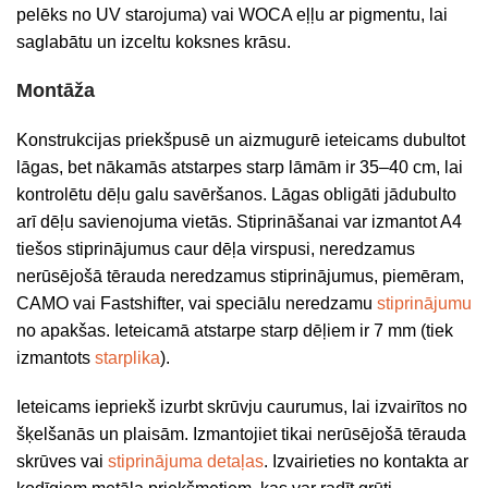
pelēks no UV starojuma) vai WOCA eļļu ar pigmentu, lai
saglabātu un izceltu koksnes krāsu.
Montāža
Konstrukcijas priekšpusē un aizmugurē ieteicams dubultot
lāgas, bet nākamās atstarpes starp lāmām ir 35–40 cm, lai
kontrolētu dēļu galu savēršanos. Lāgas obligāti jādubulto
arī dēļu savienojuma vietās. Stiprināšanai var izmantot A4
tiešos stiprinājumus caur dēļa virspusi, neredzamus
nerūsējošā tērauda neredzamus stiprinājumus, piemēram,
CAMO vai Fastshifter, vai speciālu neredzamu
stiprinājumu
no apakšas. Ieteicamā atstarpe starp dēļiem ir 7 mm (tiek
izmantots
starplika
).
Ieteicams iepriekš izurbt skrūvju caurumus, lai izvairītos no
šķelšanās un plaisām. Izmantojiet tikai nerūsējošā tērauda
skrūves vai
stiprinājuma detaļas
. Izvairieties no kontakta ar