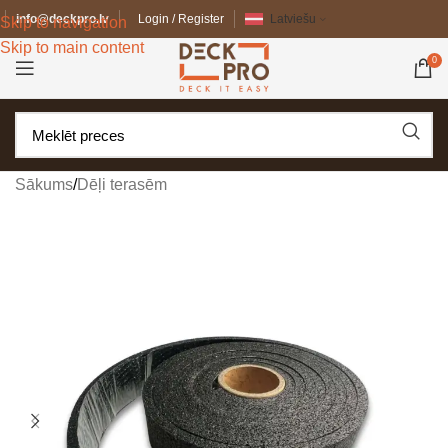
info@deckpro.lv
Login / Register
Latviešu
Skip to navigation
Skip to main content
0
Sākums
/
Dēļi terasēm