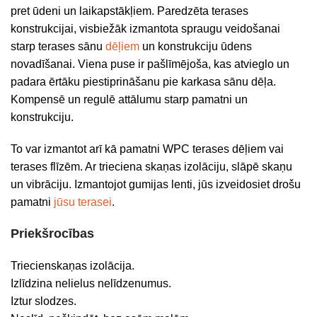
pret ūdeni un laikapstākļiem. Paredzēta terases
konstrukcijai, visbiežāk izmantota spraugu veidošanai
starp terases sānu
dēļiem
un konstrukciju ūdens
novadīšanai. Viena puse ir pašlīmējoša, kas atvieglo un
padara ērtāku piestiprināšanu pie karkasa sānu dēļa.
Kompensē un regulē attālumu starp pamatni un
konstrukciju.
To var izmantot arī kā pamatni WPC terases dēļiem vai
terases flīzēm. Ar trieciena skaņas izolāciju, slāpē skaņu
un vibrāciju. Izmantojot gumijas lenti, jūs izveidosiet drošu
pamatni
jūsu terasei
.
Priekšrocības
Triecienskaņas izolācija.
Izlīdzina nelielus nelīdzenumus.
Iztur slodzes.