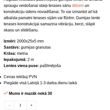
spraugu veidošanai starp terases sānu
dēļiem
un
konstrukciju ūdens novadīšanai. To var izmantot arī kā
atbalsta pamatni terases sijām vai flīzēm. Gumijas lente
terases konstrukcijai samazina vibrāciju, berzi, slāpē
skaņu un slīdēšanu.
Izmēri:
2000x25x5 mm
Sastāvs:
gumijas granulas
Krāsa:
melna
Iepakojumā:
2 m
Lentes viena puse
: pašlīmējoša
Cenas ieklāuj PVN
Piegāde visā Latvijā 1-3 darba dienu laikā
Mums ir mazāk nekā 30
-
+