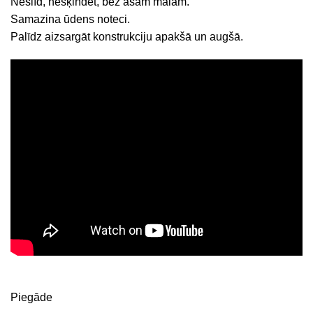
Neslīd, nešķindēt, bez asām malām.
Samazina ūdens noteci.
Palīdz aizsargāt konstrukciju apakšā un augšā.
Piegāde