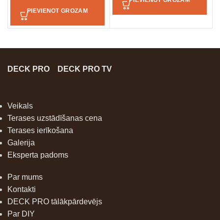
PIEVIENOT GROZAM
PIEVIENOT GROZAM
DECK PRO
DECK PRO TV
Veikals
Terases uzstādīšanas cena
Terases ierīkošana
Galerija
Eksperta padoms
Par mums
Kontakti
DECK PRO tālākpārdevējs
Par DIY