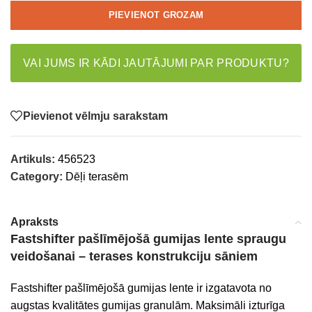
PIEVIENOT GROZAM
VAI JUMS IR KĀDI JAUTĀJUMI PAR PRODUKTU?
Pievienot vēlmju sarakstam
Artikuls:
456523
Category:
Dēļi terasēm
Apraksts
Fastshifter pašlīmējošā gumijas lente spraugu
veidošanai – terases konstrukciju sāniem
Fastshifter pašlīmējošā gumijas lente ir izgatavota no
augstas kvalitātes gumijas granulām. Maksimāli izturīga