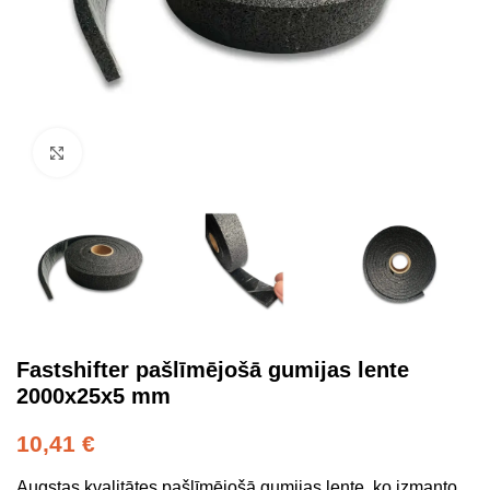
Click to enlarge
Fastshifter pašlīmējošā gumijas lente
2000x25x5 mm
10,41
€
Augstas kvalitātes pašlīmējošā gumijas lente, ko izmanto