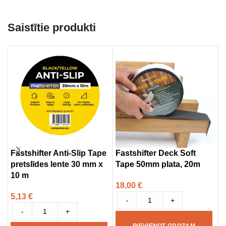
Saistītie produkti
Fastshifter Anti-Slip Tape
Fastshifter Deck Soft
F
pretslīdes lente 30 mm x
Tape 50mm plata, 20m
T
10 m
l
18,00
€
5,13
€
2
-
+
-
+