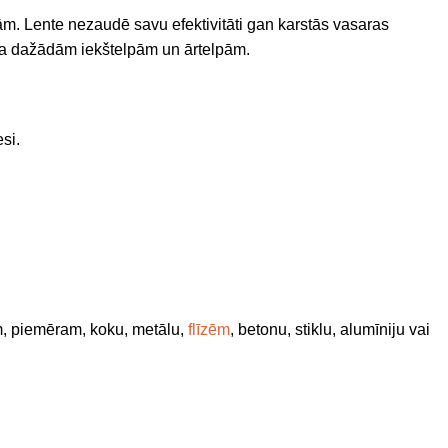
ībām. Lente nezaudē savu efektivitāti gan karstās vasaras
rota dažādām iekštelpām un ārtelpām.
si.
 piemēram, koku, metālu,
flīzēm
, betonu, stiklu, alumīniju vai