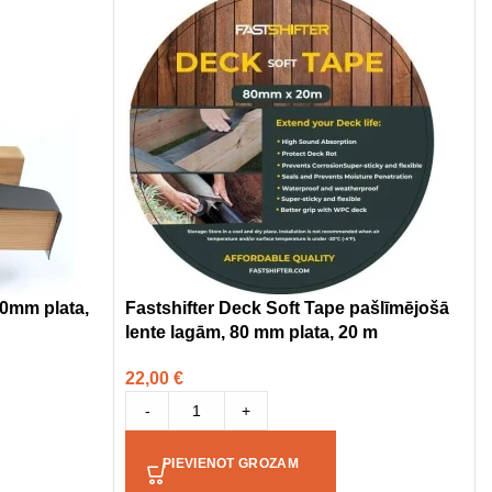
50mm plata,
Fastshifter Deck Soft Tape pašlīmējošā
lente lagām, 80 mm plata, 20 m
22,00
€
-
+
PIEVIENOT GROZAM