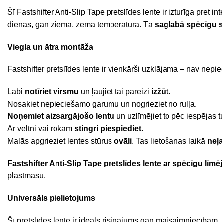
Šī Fastshifter Anti-Slip Tape pretslīdes lente ir izturīga pre
dienās, gan ziemā, zemā temperatūrā. Tā
saglabā spēcīgu s
Viegla un ātra montāža
Fastshifter pretslīdes lente ir vienkārši uzklājama – nav nepi
Labi
notīriet virsmu
un ļaujiet tai pareizi
izžūt
.
Nosakiet nepieciešamo garumu un nogrieziet no rulļa.
Noņemiet aizsargājošo lentu
un uzlīmējiet to pēc iespējas 
Ar veltni vai rokām
stingri piespiediet
.
Malās apgrieziet lentes stūrus
ovāli
. Tas lietošanas laikā
neļ
Fastshifter Anti-Slip Tape
pretslīdes lente ar spēcīgu līm
plastmasu.
Universāls pielietojums
Šī pretslīdes lente ir ideāls risinājums gan mājsaimniecībām