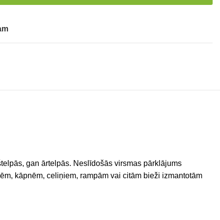
tam
telpās, gan ārtelpās. Neslīdošās virsmas pārklājums
rasēm, kāpnēm, celiņiem, rampām vai citām bieži izmantotām