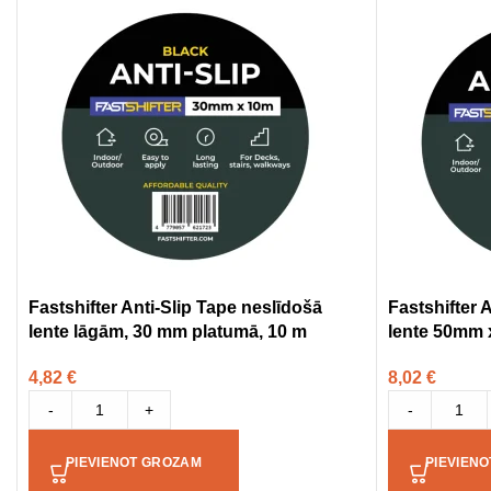
Fastshifter Anti-Slip Tape neslīdošā
Fastshifter 
lente lāgām, 30 mm platumā, 10 m
lente 50mm 
4,82
€
8,02
€
-
+
-
PIEVIENOT GROZAM
PIEVIEN