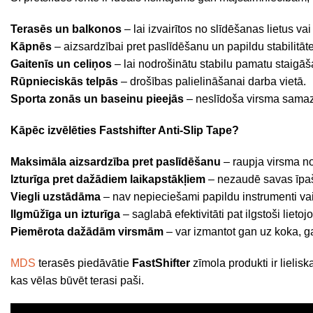
Terasēs un balkonos
– lai izvairītos no slīdēšanas lietus vai
Kāpnēs
– aizsardzībai pret paslīdēšanu un papildu stabilitā
Gaitenīs un celiņos
– lai nodrošinātu stabilu pamatu staigāš
Rūpnieciskās telpās
– drošības palielināšanai darba vietā.
Sporta zonās un baseinu pieejās
– neslīdoša virsma samaz
Kāpēc izvēlēties Fastshifter Anti-Slip Tape?
Maksimāla aizsardzība pret paslīdēšanu
– raupja virsma no
Izturīga pret dažādiem laikapstākļiem
– nezaudē savas īpaš
Viegli uzstādāma
– nav nepieciešami papildu instrumenti vai
Ilgmūžīga un izturīga
– saglabā efektivitāti pat ilgstoši lieto
Piemērota dažādām virsmām
– var izmantot gan uz koka, g
MDS
terasēs piedāvātie
FastShifter
zīmola produkti ir lielis
kas vēlas būvēt terasi paši.