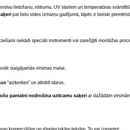
t intensīvu lietošanu, mitrumu, UV stariem un temperatūras svārst
aķeri
pat lielu vides izmaiņu gadījumā, tāpēc ir lieliski piemē
eciešami nekādi speciāli instrumenti vai sarežģīti montāžas proce
tuvāk staigājamās virsmas malai.
aus
“aizķerties” un atlobīt stūrus.
ējošo pamatni nodrošina uzticamu saķeri
ar dažādām virsmām,
, gan komerciālām un rūpnieciskām telpām. To var izmantot: