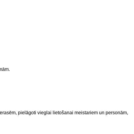
smām.
 terasēm, pielāgoti vieglai lietošanai meistariem un personām,