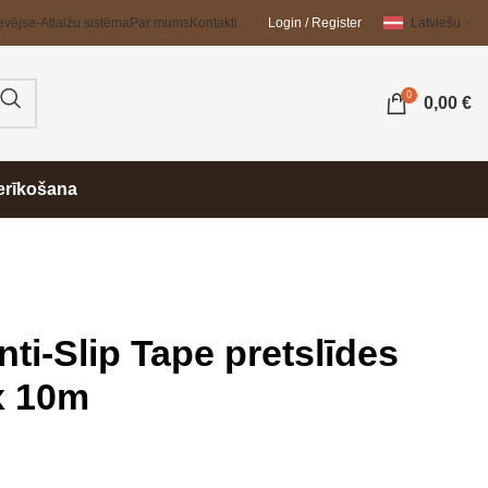
evējs
e-Atlaižu sistēma
Par mums
Kontakti
Login / Register
Latviešu
0
0,00
€
erīkošana
nti-Slip Tape pretslīdes
x 10m