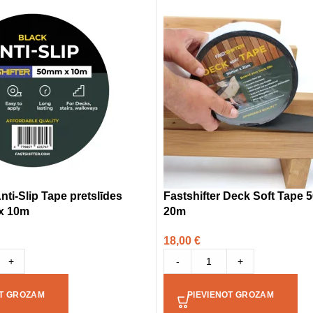
Anti-Slip Tape pretslīdes
Fastshifter Deck Soft Tape 
x 10m
20m
18,00
€
+
-
+
OT GROZAM
PIEVIENOT GROZAM