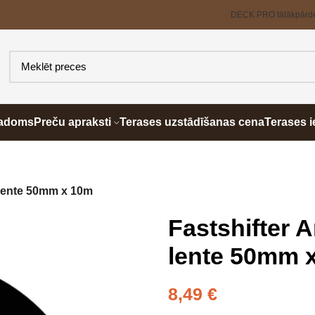
DECK PRO tālākpārd
padoms
Preču apraksti
Terases uzstādīšanas cena
Terases i
s lente 50mm x 10m
Fastshifter A
lente 50mm 
8,49
€