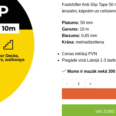
Fastshifter Anti-Slip Tape 50
terasēm, kāpnēm un celiņiem,
Platums:
50 mm
Garums:
10 m
Biezums:
0,65 mm
Krāsa:
melna/dzeltena
Cenas ieklāuj PVN
Piegāde visā Latvijā 1-3 darb
Mums ir mazāk nekā 300
-
+
VAI JUMS