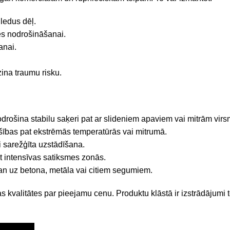
 ledus dēļ.
tes nodrošināšanai.
anai.
ina traumu risku.
drošina stabilu saķeri pat ar slideniem apaviem vai mitrām vir
ības pat ekstrēmās temperatūrās vai mitrumā.
 sarežģīta uzstādīšana.
jot intensīvas satiksmes zonās.
an uz betona, metāla vai citiem segumiem.
kas kvalitātes par pieejamu cenu. Produktu klāstā ir izstrādājumi