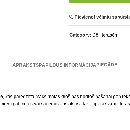
Pievienot vēlmju saraks
Category:
Dēļi terasēm
PIEGĀDE
APRAKSTS
PAPILDUS INFORMĀCIJA
te
, kas paredzēta maksimālas drošības nodrošināšanai gan iekš
umiem pat mitros vai slidenos apstākļos. Tas ir īpaši svarīgi te