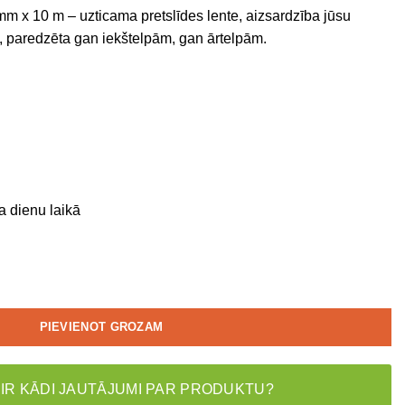
 mm x 10 m – uzticama pretslīdes lente, aizsardzība jūsu
 paredzēta gan iekštelpām, gan ārtelpām.
a dienu laikā
PIEVIENOT GROZAM
 IR KĀDI JAUTĀJUMI PAR PRODUKTU?