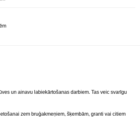
sēm
būves un ainavu labiekārtošanas darbiem. Tas veic svarīgu
 lietošanai zem bruģakmeņiem, šķembām, granti vai citiem