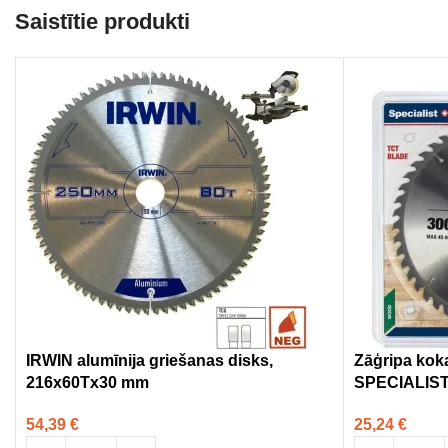
Saistītie produkti
IRWIN alumīnija griešanas disks,
Zāģripa ko
216x60Tx30 mm
SPECIALIS
54,39
€
25,24
€