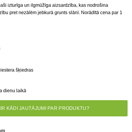
paši izturīga un ilgmūžīga aizsardzība, kas nodrošina
dzību pret nezālēm jebkurā grunts slānī. Norādītā cena par 1
m
iestera šķiedras
a dienu laikā
 IR KĀDI JAUTĀJUMI PAR PRODUKTU?
tam