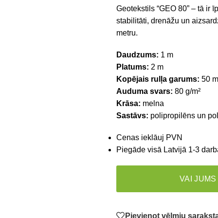
Geotekstils “GEO 80” – tā ir ī
stabilitāti, drenāžu un aizsar
metru.
Daudzums:
1 m
Platums:
2 m
Kopējais rulļa garums:
50 
Auduma svars:
80 g/m²
Krāsa:
melna
Sastāvs:
polipropilēns un pol
Cenas ieklāuj PVN
Piegāde visā Latvijā 1-3 darb
VAI JUMS
Pievienot vēlmju saraks