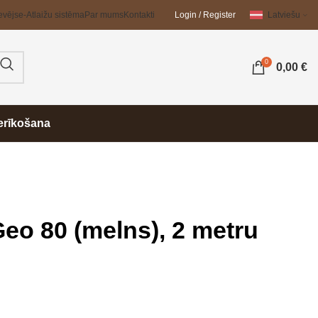
evējs
e-Atlaižu sistēma
Par mums
Kontakti
Login / Register
Latviešu
0
0,00
€
erīkošana
Geo 80 (melns), 2 metru