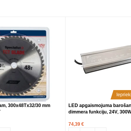
Ieprie
kam, 300x48Tx32/30 mm
LED apgaismojuma barošana
T
dimmera funkciju, 24V, 300
74,39
€