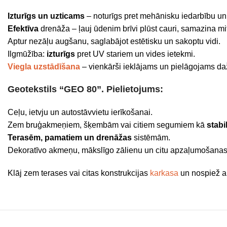
Izturīgs un uzticams
– noturīgs pret mehānisku iedarbību u
Efektīva
drenāža – ļauj ūdenim brīvi plūst cauri, samazina m
Aptur nezāļu augšanu, saglabājot estētisku un sakoptu vidi.
Ilgmūžība:
izturīgs
pret UV stariem un vides ietekmi.
Viegla uzstādīšana
– vienkārši ieklājams un pielāgojams d
Geotekstils “GEO 80”. Pielietojums:
Ceļu, ietvju un autostāvvietu ierīkošanai.
Zem bruģakmeņiem, šķembām vai citiem segumiem kā
stabi
Terasēm, pamatiem un drenāžas
sistēmām.
Dekoratīvo akmeņu, mākslīgo zālienu un citu apzaļumošanas
Klāj zem terases vai citas konstrukcijas
karkasa
un nospiež a