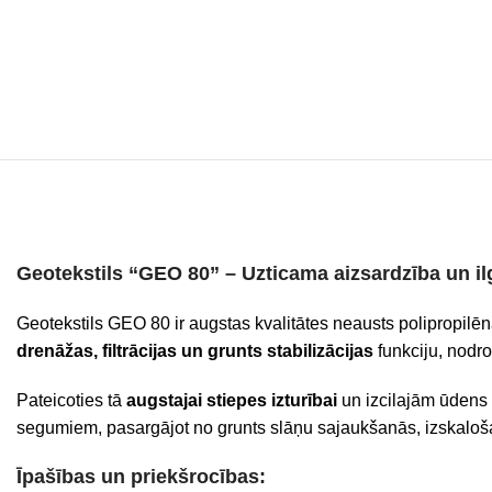
Geotekstils “GEO 80” –
Uzticama aizsardzība un i
Geotekstils GEO 80 ir augstas kvalitātes neausts polipropilē
drenāžas, filtrācijas un grunts stabilizācijas
funkciju, nodro
Pateicoties tā
augstajai stiepes izturībai
un izcilajām ūdens
segumiem, pasargājot no grunts slāņu sajaukšanās, izskalo
Īpašības un priekšrocības: