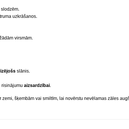
n slodzēm.
itruma uzkrāšanos.
ažādām virsmām.
lizējošs
slānis.
 risinājumu
aizsardzībai
.
r zemi, šķembām vai smiltīm, lai novērstu nevēlamas zāles aug