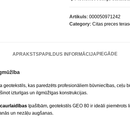
Artikuls:
000050971242
Category:
Citas preces tera
PIEGĀDE
APRAKSTS
PAPILDUS INFORMĀCIJA
lgmūžība
na geotekstils, kas paredzēts profesionāliem būvniecības, ceļu 
šinot izturīgas un ilgmūžīgas konstrukcijas.
caurlaidības
īpašībām, geotekstils GEO 80 ir ideāli piemērots
šanās un nezāļu augšanas.