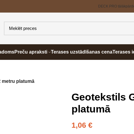
DECK PRO tālākpārd
padoms
Preču apraksti
Terases uzstādīšanas cena
Terases i
2 metru platumā
Geotekstils 
platumā
1,06
€