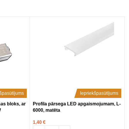
kšpasūtījums
Iepriekšpasūtījums
s bloks, ar
Profila pārsega LED apgaismojumam, L-
W
6000, matēta
1,40
€