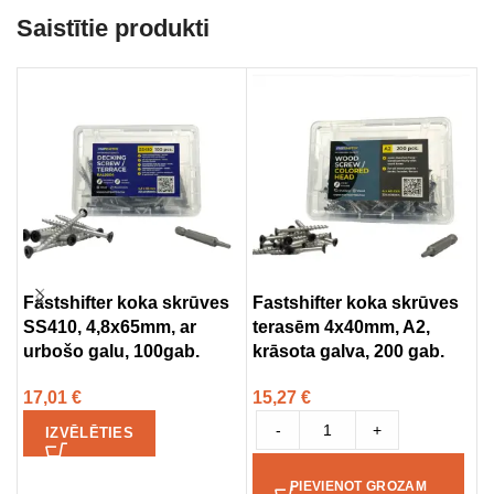
Saistītie produkti
Fastshifter koka skrūves
Fastshifter koka skrūves
U
SS410, 4,8x65mm, ar
terasēm 4x40mm, A2,
G
urbošo galu, 100gab.
krāsota galva, 200 gab.
3
17,01
€
15,27
€
-
+
IZVĒLĒTIES
PIEVIENOT GROZAM