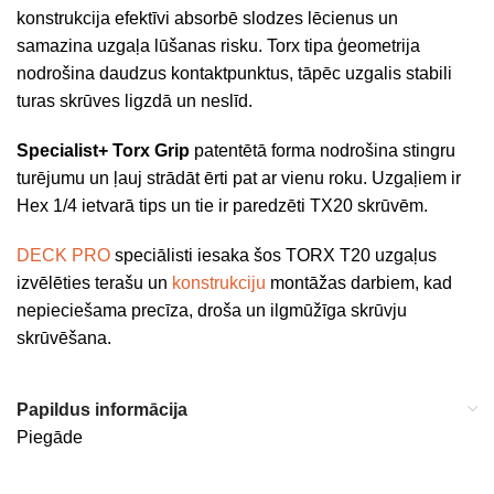
konstrukcija efektīvi absorbē slodzes lēcienus un
samazina uzgaļa lūšanas risku. Torx tipa ģeometrija
nodrošina daudzus kontaktpunktus, tāpēc uzgalis stabili
turas skrūves ligzdā un neslīd.
Specialist+ Torx Grip
patentētā forma nodrošina stingru
turējumu un ļauj strādāt ērti pat ar vienu roku. Uzgaļiem ir
Hex 1/4 ietvarā tips un tie ir paredzēti TX20 skrūvēm.
DECK PRO
speciālisti iesaka šos TORX T20 uzgaļus
izvēlēties terašu un
konstrukciju
montāžas darbiem, kad
nepieciešama precīza, droša un ilgmūžīga skrūvju
skrūvēšana.
Papildus informācija
Piegāde