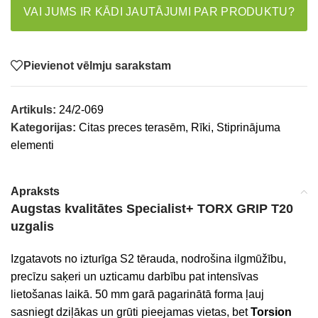
VAI JUMS IR KĀDI JAUTĀJUMI PAR PRODUKTU?
Pievienot vēlmju sarakstam
Artikuls:
24/2-069
Kategorijas:
Citas preces terasēm
,
Rīki
,
Stiprinājuma
elementi
Apraksts
Augstas kvalitātes
Specialist+ TORX GRIP T20
uzgalis
Izgatavots no izturīga S2 tērauda, nodrošina ilgmūžību,
precīzu saķeri un uzticamu darbību pat intensīvas
lietošanas laikā. 50 mm garā pagarinātā forma ļauj
sasniegt dziļākas un grūti pieejamas vietas, bet
Torsion