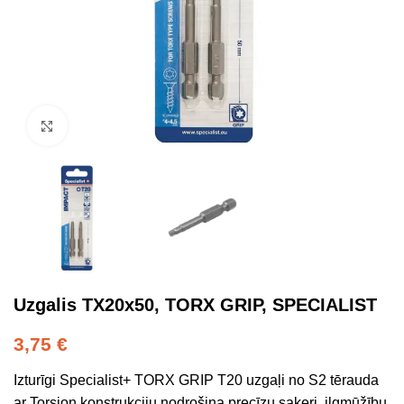
Click to enlarge
Uzgalis TX20x50, TORX GRIP, SPECIALIST
3,75
€
Izturīgi Specialist+ TORX GRIP T20 uzgaļi no S2 tērauda
ar Torsion konstrukciju nodrošina precīzu saķeri, ilgmūžību