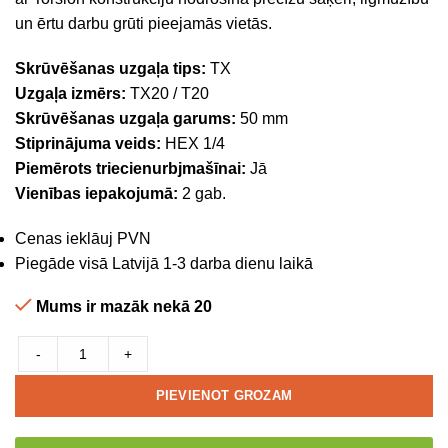
un ērtu darbu grūti pieejamās vietās.
Skrūvēšanas uzgaļa tips:
TX
Uzgaļa izmērs:
TX20 / T20
Skrūvēšanas uzgaļa garums:
50 mm
Stiprinājuma veids:
HEX 1/4
Piemērots triecienurbjmašīnai:
Jā
Vienības iepakojumā:
2 gab.
Cenas ieklāuj PVN
Piegāde visā Latvijā 1-3 darba dienu laikā
Mums ir mazāk nekā 20
-
+
PIEVIENOT GROZAM