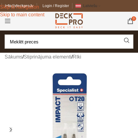
info@deckpro.lv
Login / Register
Latviešu
Skip to navigation
Skip to main content
0
Sākums
/
Stiprinājuma elementi
/
Rīki