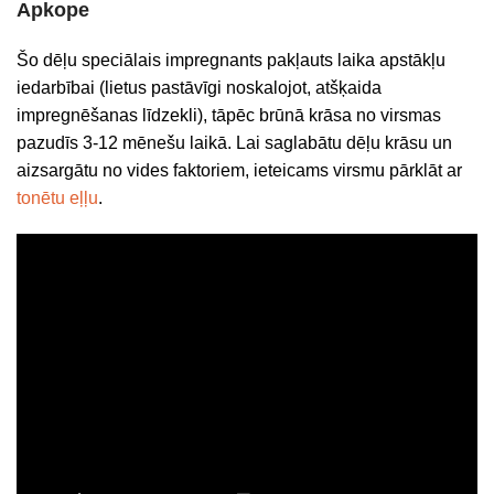
Apkope
Šo dēļu speciālais impregnants pakļauts laika apstākļu
iedarbībai (lietus pastāvīgi noskalojot, atšķaida
impregnēšanas līdzekli), tāpēc brūnā krāsa no virsmas
pazudīs 3-12 mēnešu laikā. Lai saglabātu dēļu krāsu un
aizsargātu no vides faktoriem, ieteicams virsmu pārklāt ar
tonētu eļļu
.