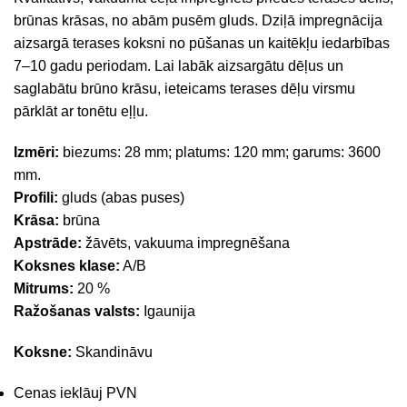
brūnas krāsas, no abām pusēm gluds. Dziļā impregnācija
aizsargā terases koksni no pūšanas un kaitēkļu iedarbības
7–10 gadu periodam. Lai labāk aizsargātu dēļus un
saglabātu brūno krāsu, ieteicams terases dēļu virsmu
pārklāt ar tonētu eļļu.
Izmēri:
biezums: 28 mm; platums: 120 mm; garums: 3600
mm.
Profili:
gluds (abas puses)
Krāsa:
brūna
Apstrāde:
žāvēts, vakuuma impregnēšana
Koksnes klase:
A/B
Mitrums:
20 %
Ražošanas valsts:
Igaunija
Koksne:
Skandināvu
Cenas ieklāuj PVN