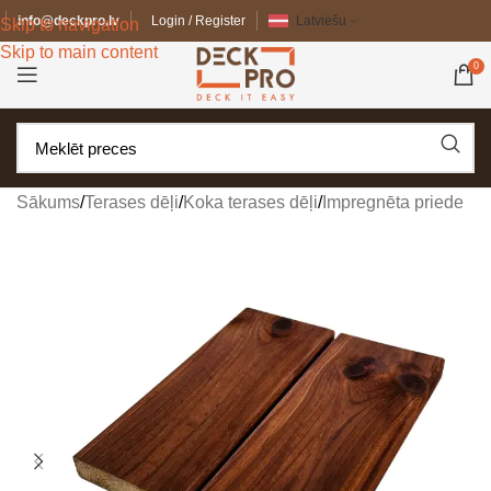
info@deckpro.lv
Login / Register
Latviešu
Skip to navigation
Skip to main content
0
Sākums
/
Terases dēļi
/
Koka terases dēļi
/
Impregnēta priede