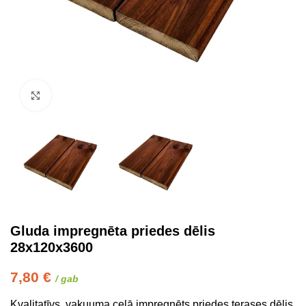
Click to enlarge
Gluda impregnēta priedes dēlis
28x120x3600
7,80
€
/ gab
Kvalitatīvs, vakuuma ceļā impregnēts priedes terases dēlis,