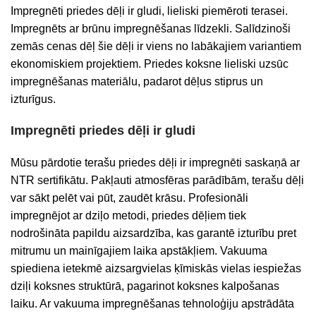
Impregnēti priedes dēļi ir gludi, lieliski piemēroti terasei.
Impregnēts ar brūnu impregnēšanas līdzekli. Salīdzinoši
zemās cenas dēļ šie dēļi ir viens no labākajiem variantiem
ekonomiskiem projektiem. Priedes koksne lieliski uzsūc
impregnēšanas materiālu, padarot dēļus stiprus un
izturīgus.
Impregnēti priedes dēļi ir gludi
Mūsu pārdotie terašu priedes dēļi ir impregnēti saskaņā ar
NTR sertifikātu. Pakļauti atmosfēras parādībām, terašu dēļi
var sākt pelēt vai pūt, zaudēt krāsu. Profesionāli
impregnējot ar dziļo metodi, priedes dēļiem tiek
nodrošināta papildu aizsardzība, kas garantē izturību pret
mitrumu un mainīgajiem laika apstākļiem. Vakuuma
spiediena ietekmē aizsargvielas ķīmiskās vielas iespiežas
dziļi koksnes struktūrā, pagarinot koksnes kalpošanas
laiku. Ar vakuuma impregnēšanas tehnoloģiju apstrādāta