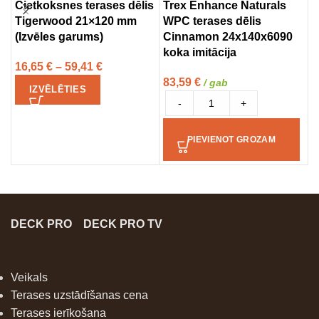
Cietkoksnes terases dēlis
Trex Enhance Naturals
T
Tigerwood 21×120 mm
WPC terases dēlis
a
(Izvēles garums)
Cinnamon 24x140x6090
B
koka imitācija
i
16,65
€
–
59,41
€
83,59
€
5
/ gab
IZVĒLĒTIES
-
+
PIEVIENOT GROZAM
DECK PRO
DECK PRO TV
Veikals
Terases uzstādīšanas cena
Terases ierīkošana