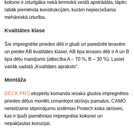
koksne ir izturīgāka nekā termiskā veidā apstrādāta, tāpēc
labāk piemērota konstrukcijām, kurām nepieciešama
mehāniskā izturība.
Kvalitātes klase
Šie impregnētie priedes dēļi ir gludi un paredzēti terasēm
un pieder AB kvalitātes klasei. AB tipa terases dēļi ir A un B
tipa dēļu maisījums (attiecība A – 70 %, B – 30 %). Lasiet
vairāk sadaļā „Kvalitātes apraksts“.
Montāža
DECK PRO
ekspertu komanda iesaka gludos impregnētos
priedes dēļus montēt, izmantojot skrūvju pamatus, CAMO
neredzamo stiprinājumu sistēmas Protech koka skrūves,
kas ir īpaši piemērotas impregnētai koksnei un
nepakļautas korozijai.