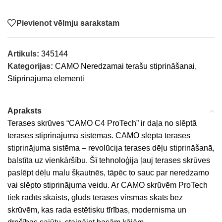
Pievienot vēlmju sarakstam
Artikuls:
345144
Kategorijas:
CAMO Neredzamai terašu stiprināšanai
,
Stiprinājuma elementi
Apraksts
Terases skrūves “CAMO C4 ProTech” ir daļa no slēptā
terases stiprinājuma sistēmas. CAMO slēptā terases
stiprinājuma sistēma – revolūcija terases dēļu stiprināšanā,
balstīta uz vienkāršību. Šī tehnoloģija ļauj terases skrūves
paslēpt dēļu malu šķautnēs, tāpēc to sauc par neredzamo
vai slēpto stiprinājuma veidu. Ar CAMO skrūvēm ProTech
tiek radīts skaists, gluds terases virsmas skats bez
skrūvēm, kas rada estētisku tīrības, modernisma un