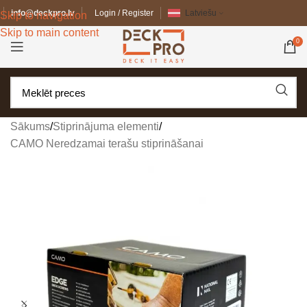
info@deckpro.lv
Login / Register
Latviešu
Skip to navigation
Skip to main content
0
Sākums
/
Stiprinājuma elementi
/
CAMO Neredzamai terašu stiprināšanai