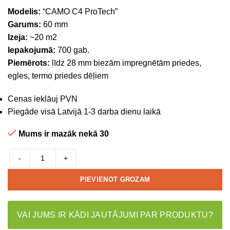
Modelis:
“CAMO C4 ProTech”
Garums:
60 mm
Izeja:
~20 m2
Iepakojumā:
700 gab.
Piemērots:
līdz 28 mm biezām impregnētām priedes,
egles, termo priedes dēļiem
Cenas ieklāuj PVN
Piegāde visā Latvijā 1-3 darba dienu laikā
Mums ir mazāk nekā 30
-
+
PIEVIENOT GROZAM
VAI JUMS IR KĀDI JAUTĀJUMI PAR PRODUKTU?