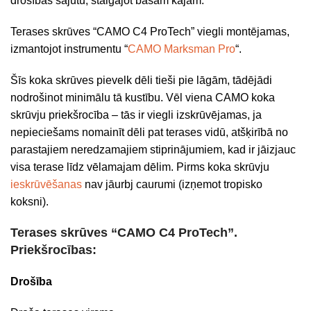
drošības sajūtu, staigājot basām kājām.
Terases skrūves “CAMO C4 ProTech” viegli montējamas,
izmantojot instrumentu “
CAMO Marksman Pro
“.
Šīs koka skrūves pievelk dēli tieši pie lāgām, tādējādi
nodrošinot minimālu tā kustību. Vēl viena CAMO koka
skrūvju priekšrocība – tās ir viegli izskrūvējamas, ja
nepieciešams nomainīt dēli pat terases vidū, atšķirībā no
parastajiem neredzamajiem stiprinājumiem, kad ir jāizjauc
visa terase līdz vēlamajam dēlim. Pirms koka skrūvju
ieskrūvēšanas
nav jāurbj caurumi (izņemot tropisko
koksni).
Terases skrūves “CAMO C4 ProTech”.
Priekšrocības:
Drošība