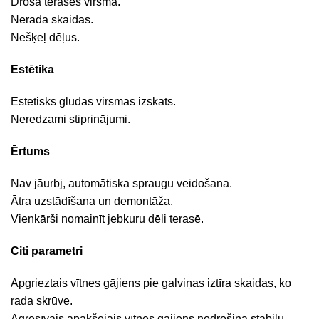
Droša terases virsma.
Nerada skaidas.
Nešķeļ dēļus.
Estētika
Estētisks gludas virsmas izskats.
Neredzami stiprinājumi.
Ērtums
Nav jāurbj, automātiska spraugu veidošana.
Ātra uzstādīšana un demontāža.
Vienkārši nomainīt jebkuru dēli terasē.
Citi parametri
Apgrieztais vītnes gājiens pie galviņas iztīra skaidas, ko
rada skrūve.
Agresīvais apakšējais vītnes gājiens nodrošina stabilu