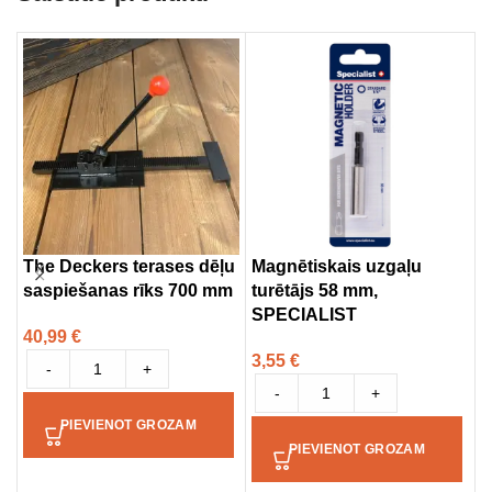
The Deckers terases dēļu
Magnētiskais uzgaļu
U
saspiešanas rīks 700 mm
turētājs 58 mm,
G
SPECIALIST
40,99
€
3
3,55
€
-
+
-
+
PIEVIENOT GROZAM
PIEVIENOT GROZAM