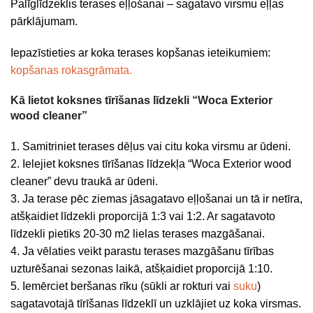
Palīglīdzeklis terases eļļošanai – sagatavo virsmu eļļas
pārklājumam.
Iepazīstieties ar koka terases kopšanas ieteikumiem:
kopšanas rokasgrāmata.
Kā lietot koksnes tīrīšanas līdzekli “Woca Exterior
wood cleaner”
1. Samitriniet terases dēļus vai citu koka virsmu ar ūdeni.
2. Ielejiet koksnes tīrīšanas līdzekļa “Woca Exterior wood
cleaner” devu traukā ar ūdeni.
3. Ja terase pēc ziemas jāsagatavo eļļošanai un tā ir netīra,
atšķaidiet līdzekli proporcijā 1:3 vai 1:2. Ar sagatavoto
līdzekli pietiks 20-30 m2 lielas terases mazgāšanai.
4. Ja vēlaties veikt parastu terases mazgāšanu tīrības
uzturēšanai sezonas laikā, atšķaidiet proporcijā 1:10.
5. Iemērciet beršanas rīku (sūkli ar rokturi vai
suku
)
sagatavotajā tīrīšanas līdzeklī un uzklājiet uz koka virsmas.