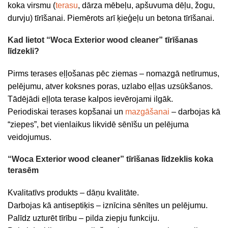
koka virsmu (
terasu
, dārza mēbeļu, apšuvuma dēļu, žogu,
durvju) tīrīšanai. Piemērots arī ķieģeļu un betona tīrīšanai.
Kad lietot “Woca Exterior wood cleaner” tīrīšanas
līdzekli?
Pirms terases eļļošanas pēc ziemas – nomazgā netīrumus,
pelējumu, atver koksnes poras, uzlabo eļļas uzsūkšanos.
Tādējādi eļļota terase kalpos ievērojami ilgāk.
Periodiskai terases kopšanai un
mazgāšanai
– darbojas kā
“ziepes”, bet vienlaikus likvidē sēnīšu un pelējuma
veidojumus.
“Woca Exterior wood cleaner” tīrīšanas līdzeklis koka
terasēm
Kvalitatīvs produkts – dāņu kvalitāte.
Darbojas kā antiseptiķis – iznīcina sēnītes un pelējumu.
Palīdz uzturēt tīrību – pilda ziepju funkciju.