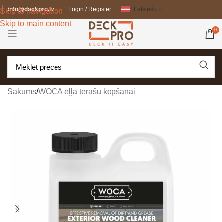
info@deckpro.lv
Login / Register
Latviešu
Skip to navigation
Skip to main content
0
Sākums
/
WOCA eļļa terašu kopšanai