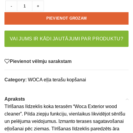
-
+
PIEVIENOT GROZAM
VAI JUMS IR KĀDI JAUTĀJUMI PAR PRODUKTU?
Pievienot vēlmju sarakstam
Category:
WOCA eļļa terašu kopšanai
Apraksts
Tīrīšanas līdzeklis koka terasēm “Woca Exterior wood
cleaner”. Pilda ziepju funkciju, vienlaikus likvidējot sēnīšu
un pelējuma veidojumus. Izmanto terases sagatavošanai
eļļošanai pēc ziemas. Tīrīšanas līdzeklis paredzēts āra