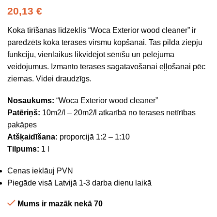
20,13
€
Koka tīrīšanas līdzeklis “Woca Exterior wood cleaner” ir
paredzēts koka terases virsmu kopšanai. Tas pilda ziepju
funkciju, vienlaikus likvidējot sēnīšu un pelējuma
veidojumus. Izmanto terases sagatavošanai eļļošanai pēc
ziemas. Videi draudzīgs.
Nosaukums:
“Woca Exterior wood cleaner”
Patēriņš:
10m2/l – 20m2/l atkarībā no terases netīrības
pakāpes
Atšķaidīšana:
proporcijā 1:2 – 1:10
Tilpums:
1 l
Cenas ieklāuj PVN
Piegāde visā Latvijā 1-3 darba dienu laikā
Mums ir mazāk nekā 70