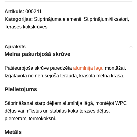
Artikuls:
000241
Kategorijas:
Stiprinājuma elementi
,
Stiprinājumi/fiksatori
,
Terases kokskrūves
Apraksts
Melna pašurbjošā skrūve
Pašieurbjoša skrūve paredzēta
alumīnija lagu
montāžai.
Izgatavota no nerūsējoša tērauda, krāsota melnā krāsā.
Pielietojums
Stiprināšanai starp dēļiem alumīnija lāgā, montējot WPC
dēļus vai mīkstus un stabilus koka terases dēļus,
piemēram, termokoksni.
Metāls