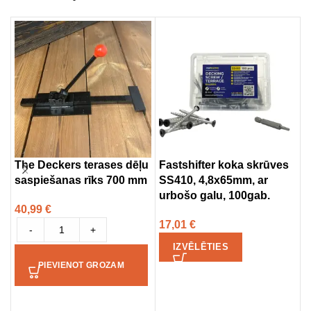
The Deckers terases dēļu
Fastshifter koka skrūves
U
saspiešanas rīks 700 mm
SS410, 4,8x65mm, ar
G
urbošo galu, 100gab.
40,99
€
3
17,01
€
-
+
IZVĒLĒTIES
PIEVIENOT GROZAM