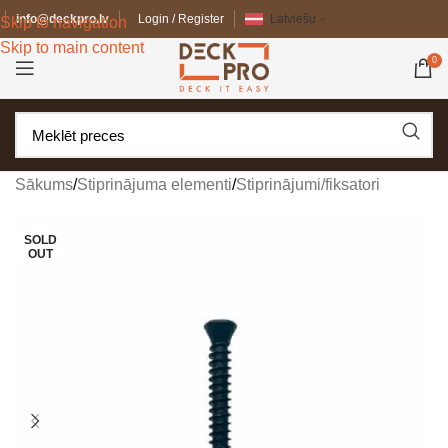
info@deckpro.lv
Login / Register
Latviešu
Skip to navigation
Skip to main content
0
Sākums
/
Stiprinājuma elementi
/
Stiprinājumi/fiksatori
SOLD
OUT