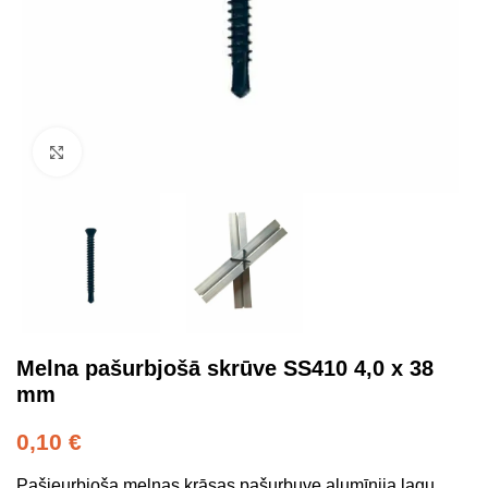
Click to enlarge
Melna pašurbjošā skrūve SS410 4,0 x 38
mm
0,10
€
Pašieurbjoša melnas krāsas pašurbuve alumīnija lagu