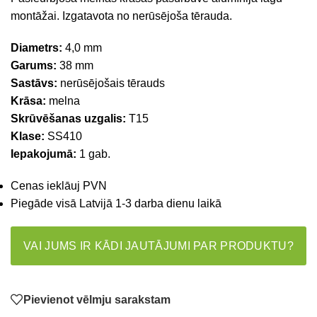
montāžai. Izgatavota no nerūsējoša tērauda.
Diametrs:
4,0 mm
Garums:
38 mm
Sastāvs:
nerūsējošais tērauds
Krāsa:
melna
Skrūvēšanas uzgalis:
T15
Klase:
SS410
Iepakojumā:
1 gab.
Cenas ieklāuj PVN
Piegāde visā Latvijā 1-3 darba dienu laikā
VAI JUMS IR KĀDI JAUTĀJUMI PAR PRODUKTU?
Pievienot vēlmju sarakstam