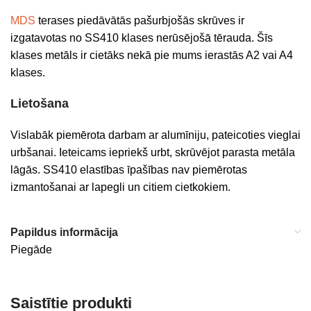
MDS
terases piedāvātās pašurbjošās skrūves ir
izgatavotas no SS410 klases nerūsējošā tērauda. Šīs
klases metāls ir cietāks nekā pie mums ierastās A2 vai A4
klases.
Lietošana
Vislabāk piemērota darbam ar alumīniju, pateicoties vieglai
urbšanai. Ieteicams iepriekš urbt, skrūvējot parasta metāla
lāgās. SS410 elastības īpašības nav piemērotas
izmantošanai ar lapegli un citiem cietkokiem.
Papildus informācija
Piegāde
Saistītie produkti