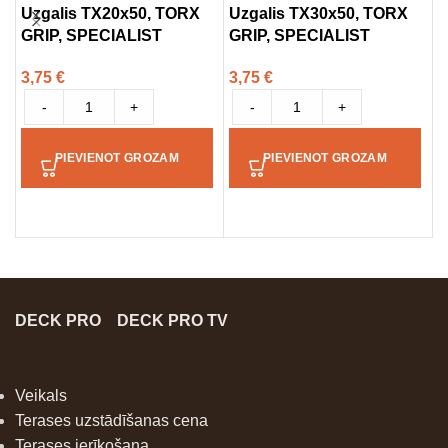
Uzgalis TX20x50, TORX
Uzgalis TX30x50, TORX
F
GRIP, SPECIALIST
GRIP, SPECIALIST
s
H
3,75
€
3,75
€
g
-
+
-
+
2
PIEVIENOT GROZAM
PIEVIENOT GROZAM
DECK PRO
DECK PRO TV
Veikals
Terases uzstādīšanas cena
Terases ierīkošana