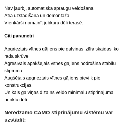
Nav jāurbj, automātiska spraugu veidošana.
Ātra uzstādīšana un demontāža.
Vienkārši nomainīt jebkuru dēli terasē.
Citi parametri
Apgrieztais vītnes gājiens pie galviņas iztīra skaidas, ko
rada skrūve.
Agresīvais apakšējais vītnes gājiens nodrošina stabilu
stiprumu.
Augšējais apgrieztais vītnes gājiens pievilk pie
konstrukcijas.
Unikāls galviņas dizains veido minimālu stiprinājuma
punktu dēlī.
Neredzamo CAMO stiprinājumu sistēmu var
uzstādīt: