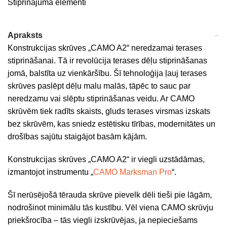
Stiprinājuma elementi
Apraksts
Konstrukcijas skrūves „CAMO A2“ neredzamai terases
stiprināšanai. Tā ir revolūcija terases dēļu stiprināšanas
jomā, balstīta uz vienkāršību. Šī tehnoloģija ļauj terases
skrūves paslēpt dēļu malu malās, tāpēc to sauc par
neredzamu vai slēptu stiprināšanas veidu. Ar CAMO
skrūvēm tiek radīts skaists, gluds terases virsmas izskats
bez skrūvēm, kas sniedz estētisku tīrības, modernitātes un
drošības sajūtu staigājot basām kājām.
Konstrukcijas skrūves „CAMO A2“ ir viegli uzstādāmas,
izmantojot instrumentu „
CAMO Marksman Pro
“.
Šī nerūsējošā tērauda skrūve pievelk dēli tieši pie lāgām,
nodrošinot minimālu tās kustību. Vēl viena CAMO skrūvju
priekšrocība – tās viegli izskrūvējas, ja nepieciešams