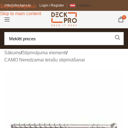
info@deckpro.lv
Login / Register
Latviešu
Skip to navigation
Skip to main content
0
Sākums
/
Stiprinājuma elementi
/
CAMO Neredzamai terašu stiprināšanai