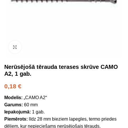
Click to enlarge
Nerūsējošā tērauda terases skrūve CAMO
A2, 1 gab.
0,18
€
Modelis:
„CAMO A2“
Garums:
60 mm
Iepakojumā:
1 gab.
Piemērots:
līdz 28 mm bieziem lapegles, termo priedes
dēļiem, kur nepieciešams nerūsējošais tērauds.