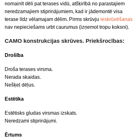
nomainīt dēli pat terases vidū, atšķirībā no parastajiem
neredzamajiem stiprinājumiem, kad ir jādemontē visa
terase līdz vēlamajam dēlim. Pirms skrūvju
ieskrūvēšanas
nav nepieciešams urbt caurumus (izņemot tropu koksni).
CAMO konstrukcijas skrūves. Priekšrocības:
Drošība
Droša terases virsma.
Nerada skaidas.
Nešķeļ dēļus.
Estētika
Estētisks gludas virsmas izskats.
Neredzami stiprinājumi.
Ērtums