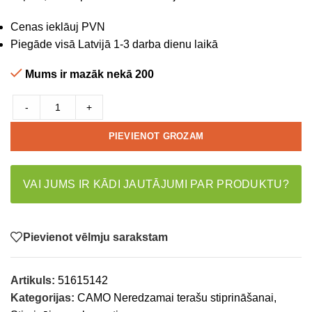
Cenas ieklāuj PVN
Piegāde visā Latvijā 1-3 darba dienu laikā
Mums ir mazāk nekā 200
-
+
PIEVIENOT GROZAM
VAI JUMS IR KĀDI JAUTĀJUMI PAR PRODUKTU?
Pievienot vēlmju sarakstam
Artikuls:
51615142
Kategorijas:
CAMO Neredzamai terašu stiprināšanai
,