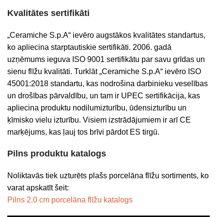
Kvalitātes sertifikāti
„Ceramiche S.p.A“ ievēro augstākos kvalitātes standartus,
ko apliecina starptautiskie sertifikāti. 2006. gadā
uzņēmums ieguva ISO 9001 sertifikātu par savu grīdas un
sienu flīžu kvalitāti. Turklāt „Ceramiche S.p.A“ ievēro ISO
45001:2018 standartu, kas nodrošina darbinieku veselības
un drošības pārvaldību, un tam ir UPEC sertifikācija, kas
apliecina produktu nodilumizturību, ūdensizturību un
ķīmisko vielu izturību. Visiem izstrādājumiem ir arī CE
marķējums, kas ļauj tos brīvi pārdot ES tirgū.
Pilns produktu katalogs
Noliktavās tiek uzturēts plašs porcelāna flīžu sortiments, ko
varat apskatīt šeit:
Pilns 2.0 cm porcelāna flīžu katalogs