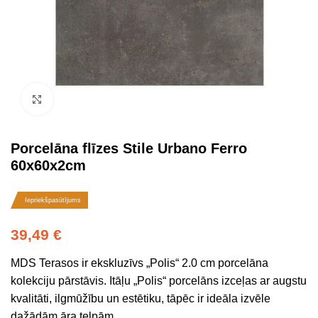
Click to enlarge
Porcelāna flīzes Stile Urbano Ferro
60x60x2cm
Iepriekšpasūtījums
39,49
€
MDS Terasos ir ekskluzīvs „Polis“ 2.0 cm porcelāna
kolekciju pārstāvis. Itāļu „Polis“ porcelāns izceļas ar augstu
kvalitāti, ilgmūžību un estētiku, tāpēc ir ideāla izvēle
dažādām āra telpām.