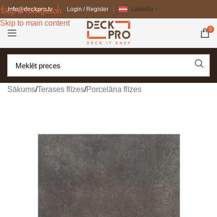
info@deckpro.lv
Login / Register
Latviešu
Skip to navigation
Skip to main content
0
Sākums
/
Terases flīzes
/
Porcelāna flīzes