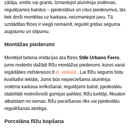
zālāja, smilts vai grants. Izmantojot alumīnija sistēmas,
regulējamos balstus – pjedestālus un citus piederumus, tās
tiek droši montētas uz karkasa, neizmantojot javu. Tā
uzstādītas flīzes ir viegli nomainīt, regulēt grīdas seguma
augstumu un slīpumu.
Montāžas piederumi
Montējot betona imitācijas āra flīzes
Stile Urbano Ferro
,
jums noderēs dažādi flīžu montāžas piederumi, kurus varat
iegādāties
mdsterasos.lt
el. veikalā
. Lai flīžu segums būtu
kvalitatīvi ieklāts, Jums būs nepieciešama alumīnija
sistēma karkasa ierīkošanai, regulējami balsti, pjedestālu
stabilitāti nodrošinoši gumijas paliktņi, flīžu turētāji, fiksatori
atbalstam no sienas, flīžu pacelšanas rīks vai pjedestālu
regulēšanas atslēga.
Porcelāna flīžu kopšana