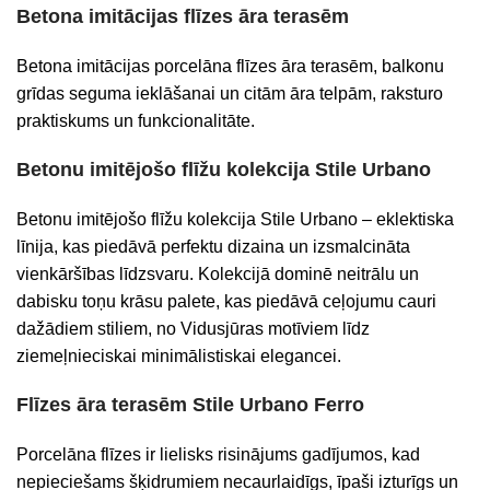
Betona imitācijas flīzes āra terasēm
Betona imitācijas porcelāna flīzes āra terasēm, balkonu
grīdas seguma ieklāšanai un citām āra telpām, raksturo
praktiskums un funkcionalitāte.
Betonu imitējošo flīžu kolekcija Stile Urbano
Betonu imitējošo flīžu kolekcija Stile Urbano – eklektiska
līnija, kas piedāvā perfektu dizaina un izsmalcināta
vienkāršības līdzsvaru. Kolekcijā dominē neitrālu un
dabisku toņu krāsu palete, kas piedāvā ceļojumu cauri
dažādiem stiliem, no Vidusjūras motīviem līdz
ziemeļnieciskai minimālistiskai elegancei.
Flīzes āra terasēm
Stile Urbano
Ferro
Porcelāna flīzes ir lielisks risinājums gadījumos, kad
nepieciešams šķidrumiem necaurlaidīgs, īpaši izturīgs un