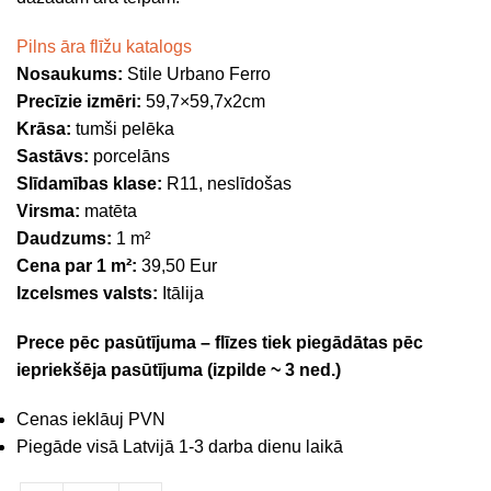
Pilns āra flīžu katalogs
Nosaukums:
Stile Urbano Ferro
Precīzie izmēri:
59,7×59,7x2cm
Krāsa:
tumši pelēka
Sastāvs:
porcelāns
Slīdamības klase:
R11, neslīdošas
Virsma:
matēta
Daudzums:
1 m²
Cena par 1 m²:
39,50 Eur
Izcelsmes valsts:
Itālija
Prece pēc pasūtījuma – flīzes tiek piegādātas pēc
iepriekšēja pasūtījuma (izpilde ~ 3 ned.)
Cenas ieklāuj PVN
Piegāde visā Latvijā 1-3 darba dienu laikā