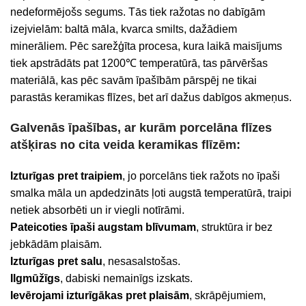
nedeformējošs segums. Tās tiek ražotas no dabīgām
izejvielām: baltā māla, kvarca smilts, dažādiem
minerāliem. Pēc sarežģīta procesa, kura laikā maisījums
tiek apstrādāts pat 1200℃ temperatūrā, tas pārvēršas
materiālā, kas pēc savām īpašībām pārspēj ne tikai
parastās keramikas flīzes, bet arī dažus dabīgos akmeņus.
Galvenās īpašības, ar kurām porcelāna flīzes
atšķiras no cita veida keramikas flīzēm:
Izturīgas pret traipiem
, jo porcelāns tiek ražots no īpaši
smalka māla un apdedzināts ļoti augstā temperatūrā, traipi
netiek absorbēti un ir viegli notīrāmi.
Pateicoties īpaši augstam blīvumam
, struktūra ir bez
jebkādām plaisām.
Izturīgas pret salu
, nesasalstošas.
Ilgmūžīgs
, dabiski nemainīgs izskats.
Ievērojami izturīgākas pret plaisām
, skrāpējumiem,