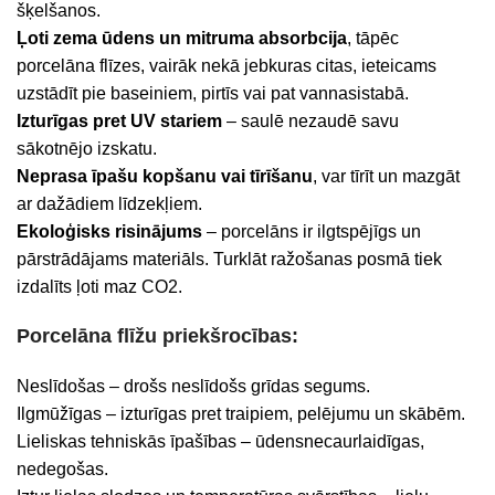
šķelšanos.
Ļoti zema ūdens un mitruma absorbcija
, tāpēc
porcelāna flīzes, vairāk nekā jebkuras citas, ieteicams
uzstādīt pie baseiniem, pirtīs vai pat vannasistabā.
Izturīgas pret UV stariem
– saulē nezaudē savu
sākotnējo izskatu.
Neprasa īpašu kopšanu vai tīrīšanu
, var tīrīt un mazgāt
ar dažādiem līdzekļiem.
Ekoloģisks risinājums
– porcelāns ir ilgtspējīgs un
pārstrādājams materiāls. Turklāt ražošanas posmā tiek
izdalīts ļoti maz CO2.
Porcelāna flīžu priekšrocības:
Neslīdošas – drošs neslīdošs grīdas segums.
Ilgmūžīgas – izturīgas pret traipiem, pelējumu un skābēm.
Lieliskas tehniskās īpašības – ūdensnecaurlaidīgas,
nedegošas.