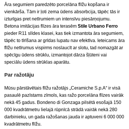
Āra segumiem paredzēto porcelāna flīžu kopšana ir
vienkārša. Tām ir ļoti zema ūdens absorbcija, tāpēc tās ir
izturīgas pret netīrumiem un intensīvu piesārņojumu.
Betona imitācijas flīzes āra terasēm
Stile Urbano Ferro
pieder R11 slīdes klasei, kas tiek izmantota āra segumiem,
tāpēc to tīrīšana ar grīdas lupatu nav efektīva. Ieteicams āra
flīžu netīrumus vispirms noslaucīt ar slotu, tad nomazgāt ar
spēcīgu ūdens strūklu, izmantojot dārza šļūteni vai
speciālu ūdens strūklas aparātu.
Par ražotāju
Mūsu pārstāvētais flīžu ražotājs „Ceramiche S.p.A“ ir visā
pasaulē pazīstams zīmols, kas ražo porcelāna flīzes vairāk
nekā 45 gadus. Bondeno di Gonzaga pilsētā esošajā 150
000 kvadrātmetru lielajā rūpnīcā strādā vairāk nekā 280
darbinieku, un gada ražošanas jauda ir aptuveni 6 000 000
kvadrātmetru flīžu.