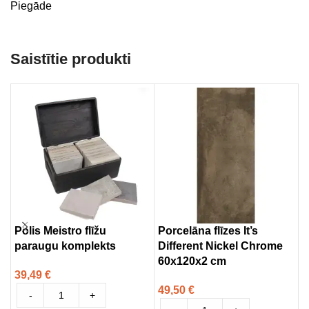
Piegāde
Saistītie produkti
Polis Meistro flīžu
Porcelāna flīzes It’s
P
paraugu komplekts
Different Nickel Chrome
9
60x120x2 cm
39,49
€
5
49,50
€
-
+