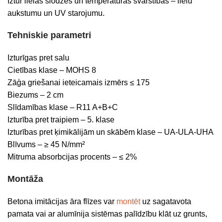
Iztur lielas slodzes un temperatūras svārstības – lielu
aukstumu un UV starojumu.
Tehniskie parametri
Izturīgas pret salu
Cietības klase – MOHS 8
Zāģa griešanai ieteicamais izmērs ≤ 175
Biezums – 2 cm
Slīdamības klase – R11 A+B+C
Izturība pret traipiem – 5. klase
Izturības pret ķimikālijām un skābēm klase – UA-ULA-UHA
Blīvums – ≥ 45 N/mm²
Mitruma absorbcijas procents – ≤ 2%
Montāža
Betona imitācijas āra flīzes var
montēt
uz sagatavota
pamata vai ar alumīnija sistēmas palīdzību klāt uz grunts,