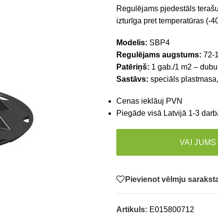
Regulējams pjedestāls terašu
izturīga pret temperatūras (-4
Modelis:
SBP4
Regulējams augstums:
72-
Patēriņš:
1 gab./1 m2 – dubult
Sastāvs:
speciāls plastmasa,
Cenas ieklāuj PVN
Piegāde visā Latvijā 1-3 darb
VAI JUMS
Pievienot vēlmju saraks
Artikuls:
E015800712