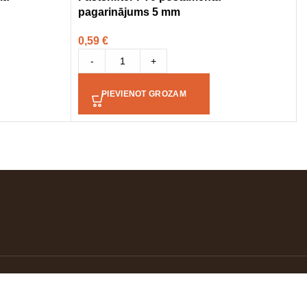
pagarinājums 5 mm
0,59
€
-
+
PIEVIENOT GROZAM