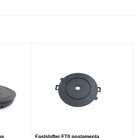
ma
Fastshifter FT0 postamenta