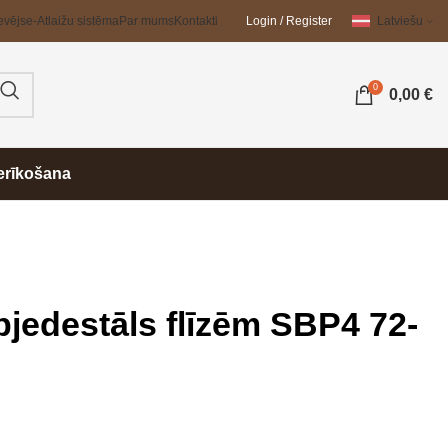
evējs
e-Atlaižu sistēma
Par mums
Kontakti
Login / Register
Latviešu
0
0,00
€
erīkošana
jedestāls flīzēm SBP4 72-