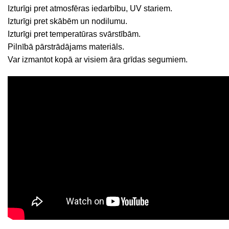
Izturīgi pret atmosfēras iedarbību, UV stariem.
Izturīgi pret skābēm un nodilumu.
Izturīgi pret temperatūras svārstībām.
Pilnībā pārstrādājams materiāls.
Var izmantot kopā ar visiem āra grīdas segumiem.