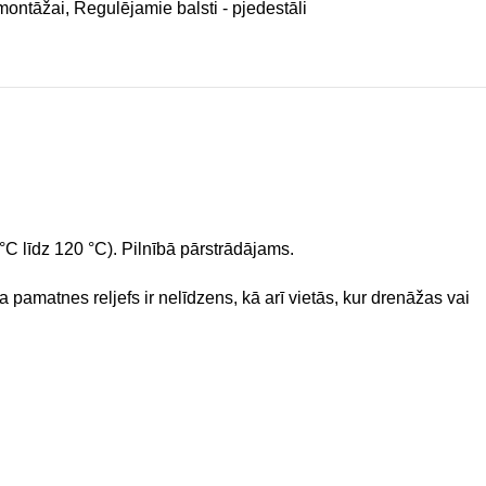
 montāžai
,
Regulējamie balsti - pjedestāli
°C līdz 120 °C). Pilnībā pārstrādājams.
a pamatnes reljefs ir nelīdzens, kā arī vietās, kur drenāžas vai