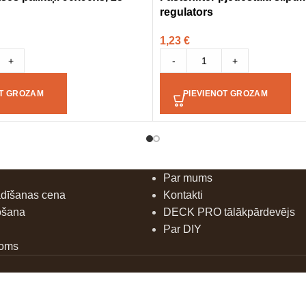
regulators
1,23
€
+
-
+
OT GROZAM
PIEVIENOT GROZAM
Par mums
ādīšanas cena
Kontakti
ošana
DECK PRO tālākpārdevējs
Par DIY
doms