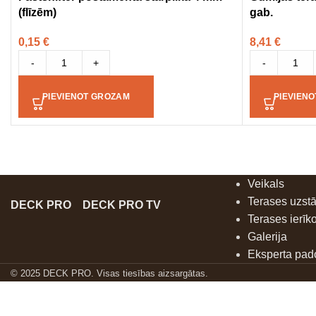
(flīzēm)
gab.
0,15
€
8,41
€
-
+
-
PIEVIENOT GROZAM
PIEVIEN
Veikals
Terases uzst
DECK PRO
DECK PRO TV
Terases ierīk
Galerija
Eksperta pa
© 2025 DECK PRO. Visas tiesības aizsargātas.