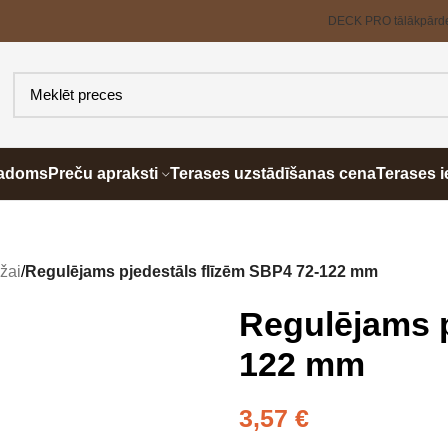
DECK PRO tālākpārd
padoms
Preču apraksti
Terases uzstādīšanas cena
Terases i
āžai
/
Regulējams pjedestāls flīzēm SBP4 72-122 mm
Regulējams p
122 mm
3,57
€