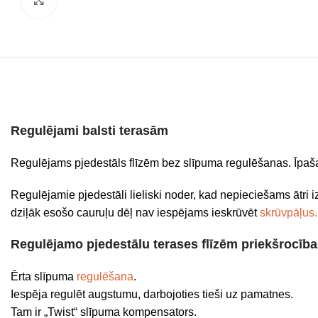
Regulējami balsti terasām
Regulējams pjedestāls flīzēm bez slīpuma regulēšanas. Īpaša 
Regulējamie pjedestāli lieliski noder, kad nepieciešams ātri iz
dziļāk esošo cauruļu dēļ nav iespējams ieskrūvēt
skrūvpāļus.
Regulējamo pjedestālu terases flīzēm priekšrocīb
Ērta slīpuma
regulēšana
.
Iespēja regulēt augstumu, darbojoties tieši uz pamatnes.
Tam ir „Twist“ slīpuma kompensators.