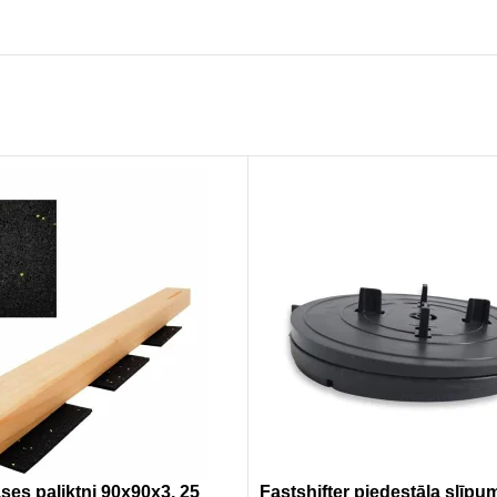
ses paliktņi 90x90x3, 25
Fastshifter pjedestāla slīpu