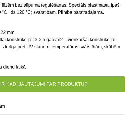
 flīzēm bez slīpuma regulēšanas. Speciāls plastmasa, īpaši
0 °C līdz 120 °C) svārstībām. Pilnībā pārstrādājama.
122 mm
ai konstrukcijai; 3-3,5 gab./m2 – vienkāršai konstrukcijai.
 izturīga pret UV stariem, temperatūras svārstībām, skābēm.
a dienu laikā
 IR KĀDI JAUTĀJUMI PAR PRODUKTU?
tam