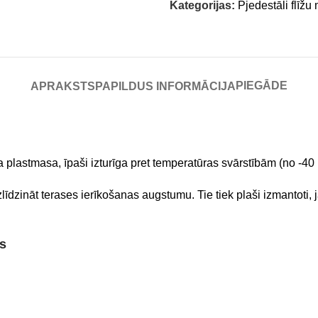
Kategorijas:
Pjedestāli flīžu
PIEGĀDE
APRAKSTS
PAPILDUS INFORMĀCIJA
plastmasa, īpaši izturīga pret temperatūras svārstībām (no -40 
līdzināt terases ierīkošanas augstumu. Tie tiek plaši izmantoti, j
as