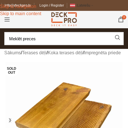
info@deckpro.lv
Login / Register
Latviešu
Skip to navigation
Skip to main content
0
Sākums
/
Terases dēļi
/
Koka terases dēļi
/
Impregnēta priede
SOLD
OUT