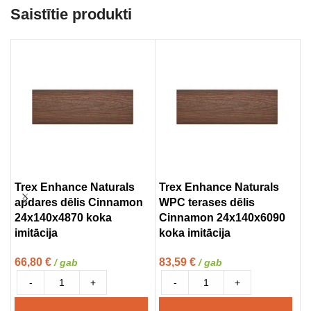
Saistītie produkti
Trex Enhance Naturals
Trex Enhance Naturals
O
apdares dēlis Cinnamon
WPC terases dēlis
2
24x140x4870 koka
Cinnamon 24x140x6090
(
imitācija
koka imitācija
1
66,80
€
83,59
€
/ gab
/ gab
-
+
-
+