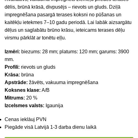
dēlis, brūnā krāsā, divpusējs – rievots un gluds. Dziļā
impregnēšana pasargā terases koksni no pūšanas un
kaitēkļu ietekmes 7–10 gadu periodā. Lai labāk aizsargātu
dēļus un saglabātu brūno krāsu, ieteicams terases dēļu
virsmu pārklāt ar tonētu eļļu.
Izmēri:
biezums: 28 mm; platums: 120 mm; garums: 3900
mm.
Profili:
rievots un gluds
Krāsa:
brūna
Apstrāde:
žāvēts, vakuuma impregnēšana
Koksnes klase:
A/B
Mitrums:
20 %
Izcelsmes valsts:
Igaunija
Cenas ieklāuj PVN
Piegāde visā Latvijā 1-3 darba dienu laikā