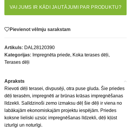
VAI JUMS IR KĀDI JAUTĀJUMI PAR PRODUKTU?
Pievienot vēlmju sarakstam
Artikuls:
DAL28120390
Kategorijas:
Impregnēta priede
,
Koka terases dēļi
,
Terases dēļi
Apraksts
Rievoti dēļi terasei, divpusēji, otra puse gluda. Šie priedes
dēļi terasēm, impregnēti ar brūnas krāsas impregnēšanas
līdzekli. Salīdzinoši zemo izmaksu dēļ šie dēļi ir viena no
labākajām ekonomiskajām projektu iespējām. Priedes
koksne lieliski uzsūc impregnēšanas līdzekli, dēļi kļūst
izturīgi un noturīgi.