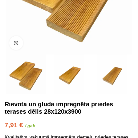
Click to enlarge
Rievota un gluda impregnēta priedes
terases dēlis 28x120x3900
7,91
€
/ gab
Kvalitatīvs, vakuumā impregnēts ziemeļu priedes terases