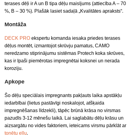
terases dēļi ir A un B tipa dēļu maisījums (attiecība A – 70
%, B – 30 %). Plašāk lasiet sadaļā „Kvalitātes apraksts“.
Montāža
DECK PRO
ekspertu komanda iesaka priedes terases
dēļus montēt, izmantojot skrūvju pamatus, CAMO
neredzamo stiprinājumu sistēmas Protech koka skrūves,
kas ir īpaši piemērotas impregnētai koksnei un nerada
koroziju.
Apkope
Šo dēļu speciālais impregnants pakļauts laika apstākļu
iedarbībai (lietus pastāvīgi noskalojot, atšķaida
impregnēšanas līdzekli), tāpēc brūnā krāsa no virsmas
pazudīs 3-12 mēnešu laikā. Lai saglabātu dēļu krāsu un
aizsargātu no vides faktoriem, ieteicams virsmu pārklāt ar
tonētu eļļu
.