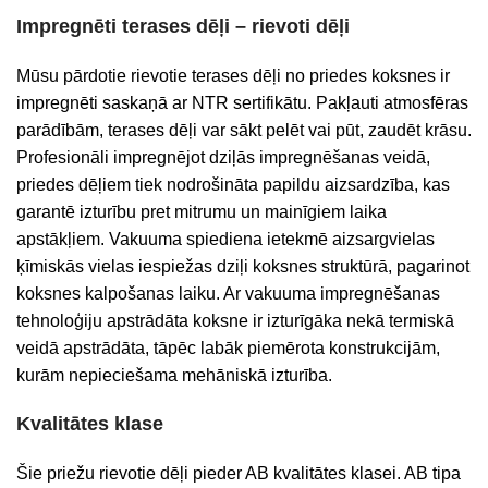
Impregnēti terases dēļi – rievoti dēļi
Mūsu pārdotie rievotie terases dēļi no priedes koksnes ir
impregnēti saskaņā ar NTR sertifikātu. Pakļauti atmosfēras
parādībām, terases dēļi var sākt pelēt vai pūt, zaudēt krāsu.
Profesionāli impregnējot dziļās impregnēšanas veidā,
priedes dēļiem tiek nodrošināta papildu aizsardzība, kas
garantē izturību pret mitrumu un mainīgiem laika
apstākļiem. Vakuuma spiediena ietekmē aizsargvielas
ķīmiskās vielas iespiežas dziļi koksnes struktūrā, pagarinot
koksnes kalpošanas laiku. Ar vakuuma impregnēšanas
tehnoloģiju apstrādāta koksne ir izturīgāka nekā termiskā
veidā apstrādāta, tāpēc labāk piemērota konstrukcijām,
kurām nepieciešama mehāniskā izturība.
Kvalitātes klase
Šie priežu rievotie dēļi pieder AB kvalitātes klasei. AB tipa