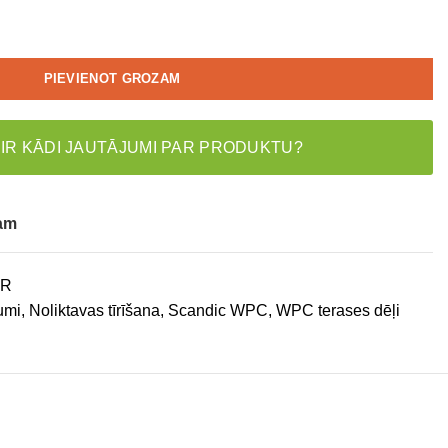
PIEVIENOT GROZAM
 IR KĀDI JAUTĀJUMI PAR PRODUKTU?
tam
0R
umi
,
Noliktavas tīrīšana
,
Scandic WPC
,
WPC terases dēļi