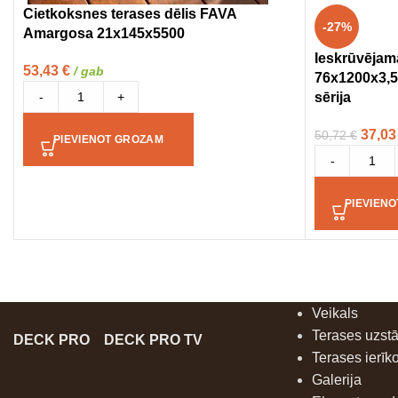
Cietkoksnes terases dēlis FAVA
-27%
Amargosa 21x145x5500
Ieskrūvējam
53,43
€
/ gab
76x1200x3,
-
+
sērija
37,0
50,72
€
PIEVIENOT GROZAM
-
PIEVIEN
Veikals
Terases uzst
DECK PRO
DECK PRO TV
Terases ierīk
Galerija