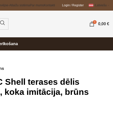
evējs
e-Atlaižu sistēma
Par mums
Kontakti
Login / Register
Latviešu
0
0,00
€
erīkošana
ūns
Shell terases dēlis
 koka imitācija, brūns