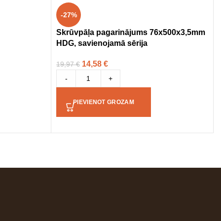
-27%
Skrūvpāļa pagarinājums 76x500x3,5mm
HDG, savienojamā sērija
14,58
€
19,97
€
-
+
PIEVIENOT GROZAM