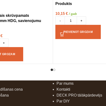
Produkts
10,15
€
/ gab
ais skrūvpamats
5mm HDG, savienojumu
-
+
PIEVIENOT GROZAM
3
€
+
OT GROZAM
Par mums
ādīšanas cena
Kontakti
ošana
DECK PRO tālākpārdevējs
Par DIY