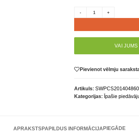
-
+
VAI JUMS
Pievienot vēlmju saraks
Artikuls:
SWPCS20140486
Kategorijas:
Īpašie piedāvāj
PIEGĀDE
APRAKSTS
PAPILDUS INFORMĀCIJA