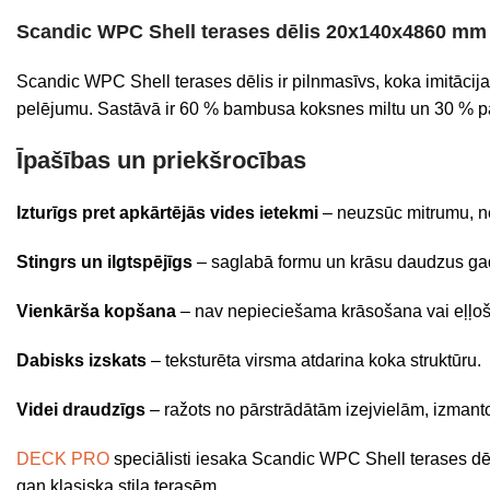
Scandic WPC Shell terases dēlis 20x140x4860 mm
Scandic WPC Shell terases dēlis ir pilnmasīvs, koka imitācij
pelējumu. Sastāvā ir 60 % bambusa koksnes miltu un 30 % pārs
Īpašības un priekšrocības
Izturīgs pret apkārtējās vides ietekmi
– neuzsūc mitrumu, ne
Stingrs un ilgtspējīgs
– saglabā formu un krāsu daudzus ga
Vienkārša kopšana
– nav nepieciešama krāsošana vai eļļoš
Dabisks izskats
– teksturēta virsma atdarina koka struktūru.
Videi draudzīgs
– ražots no pārstrādātām izejvielām, izmanto
DECK PRO
speciālisti iesaka Scandic WPC Shell terases dēli
gan klasiska stila terasēm.