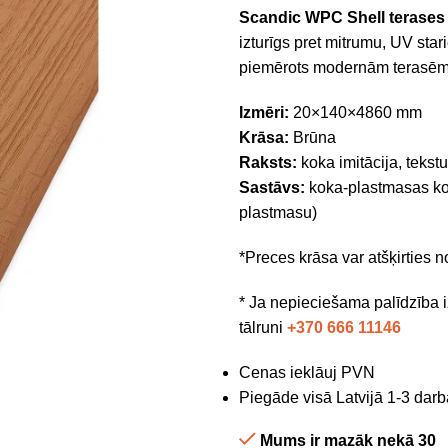
Scandic WPC Shell terases 
izturīgs pret mitrumu, UV stari
piemērots modernām terasēm
Izmēri:
20×140×4860 mm
Krāsa:
Brūna
Raksts:
koka imitācija, tekst
Sastāvs:
koka-plastmasas ko
plastmasu)
*Preces krāsa var atšķirties 
* Ja nepieciešama palīdzība i
tālruni
+370 666 11146
Cenas ieklāuj PVN
Piegāde visā Latvijā 1-3 darb
Mums ir mazāk nekā 30