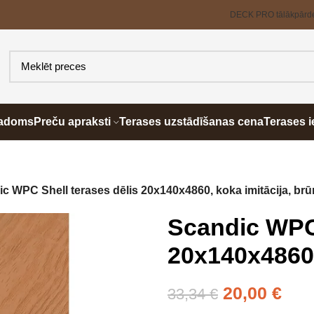
DECK PRO tālākpārd
padoms
Preču apraksti
Terases uzstādīšanas cena
Terases i
c WPC Shell terases dēlis 20x140x4860, koka imitācija, br
Scandic WPC 
20x140x4860,
20,00
€
33,34
€