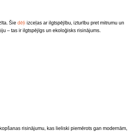
īta. Šie
dēļi
izceļas ar ilgtspējību, izturību pret mitrumu un
– tas ir ilgtspējīgs un ekoloģisks risinājums.
s kopšanas risinājumu, kas lieliski piemērots gan modernām,