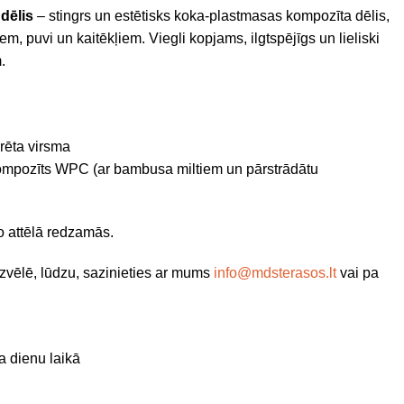
dēlis
– stingrs un estētisks koka-plastmasas kompozīta dēlis,
em, puvi un kaitēkļiem. Viegli kopjams, ilgtspējīgs un lieliski
.
urēta virsma
mpozīts WPC (ar bambusa miltiem un pārstrādātu
no attēlā redzamās.
zvēlē, lūdzu, sazinieties ar mums
info@mdsterasos.lt
vai pa
a dienu laikā