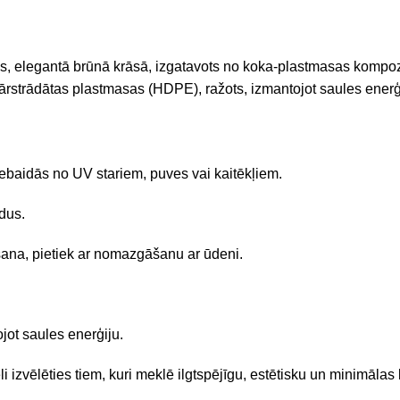
as, elegantā brūnā krāsā, izgatavots no koka-plastmasas kompoz
trādātas plastmasas (HDPE), ražots, izmantojot saules enerģiju 
baidās no UV stariem, puves vai kaitēkļiem.
dus.
ana, pietiek ar nomazgāšanu ar ūdeni.
jot saules enerģiju.
 izvēlēties tiem, kuri meklē ilgtspējīgu, estētisku un minimāla