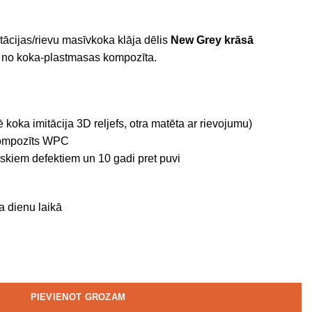
ācijas/rievu masīvkoka klāja dēlis
New Grey
krāsā
 no koka-plastmasas kompozīta.
koka imitācija 3D reljefs, otra matēta ar rievojumu)
ompozīts WPC
skiem defektiem un 10 gadi pret puvi
a dienu laikā
PIEVIENOT GROZAM