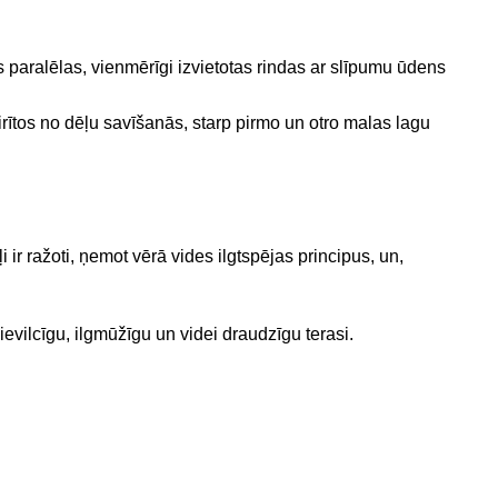
os paralēlas, vienmērīgi izvietotas rindas ar slīpumu ūdens
rītos no dēļu savīšanās, starp pirmo un otro malas lagu
 ir ražoti, ņemot vērā vides ilgtspējas principus, un,
 pievilcīgu, ilgmūžīgu un videi draudzīgu terasi.