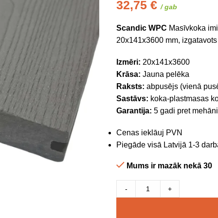
32,75
€
/ gab
Scandic
WPC
Masīvkoka imit
20x141x3600 mm, izgatavots
Izmēri:
20x141x3600
Krāsa:
Jauna pelēka
Raksts:
abpusējs (vienā pusē 
Sastāvs:
koka-plastmasas k
Garantija:
5 gadi pret mehāni
Cenas ieklāuj PVN
Piegāde visā Latvijā 1-3 darb
Mums ir mazāk nekā 30
-
+