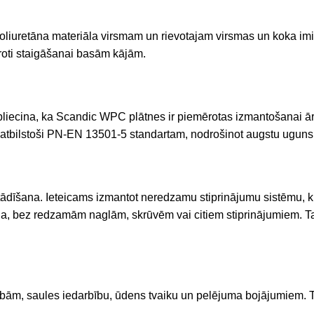
liuretāna materiāla virsmam un rievotajam virsmas un koka imit
ēroti staigāšanai basām kājām.
, kas apliecina, ka Scandic WPC plātnes ir piemērotas izmantošanai
 atbilstoši PN-EN 13501-5 standartam, nodrošinot augstu ugunsi
stādīšana. Ieteicams izmantot neredzamu stiprinājumu sistēmu, k
ek gluda, bez redzamām naglām, skrūvēm vai citiem stiprinājumiem
tībām, saules iedarbību, ūdens tvaiku un pelējuma bojājumiem. 