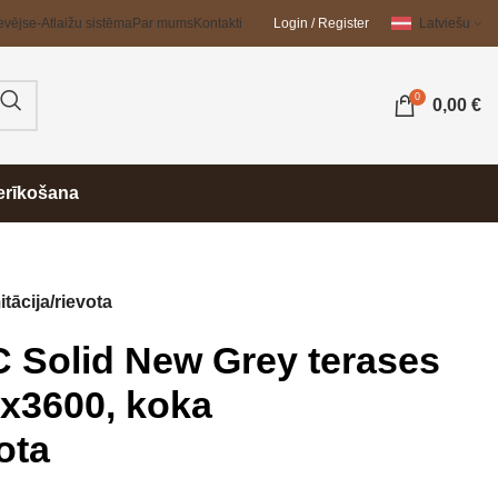
evējs
e-Atlaižu sistēma
Par mums
Kontakti
Login / Register
Latviešu
0
0,00
€
erīkošana
tācija/rievota
 Solid New Grey terases
1x3600, koka
vota