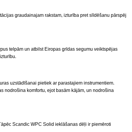
ācijas graudainajam rakstam, izturība pret slīdēšanu pārspēj
 ārpus telpām un atbilst Eiropas grīdas segumu veiktspējas
zturību.
uras uzstādīšanai pietiek ar parastajiem instrumentiem.
. Tas nodrošina komfortu, ejot basām kājām, un nodrošina
Tāpēc Scandic WPC Solid ieklāšanas dēļi ir piemēroti