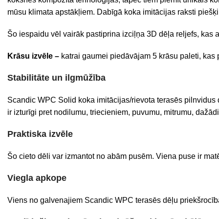
mūsu klimata apstākļiem. Dabīgā koka imitācijas raksti piešķi
Šo iespaidu vēl vairāk pastiprina izciļņa 3D dēļa reljefs, kas
Krāsu izvēle –
katrai gaumei piedāvājam 5 krāsu paleti, kas
Stabilitāte un ilgmūžība
Scandic WPC Solid koka imitācijas/rievota terasēs pilnvidus dē
ir izturīgi pret nodilumu, triecieniem, puvumu, mitrumu, dažād
Praktiska izvēle
Šo cieto dēli var izmantot no abām pusēm. Viena puse ir matēt
Viegla apkope
Viens no galvenajiem Scandic WPC terasēs dēļu priekšrocībām