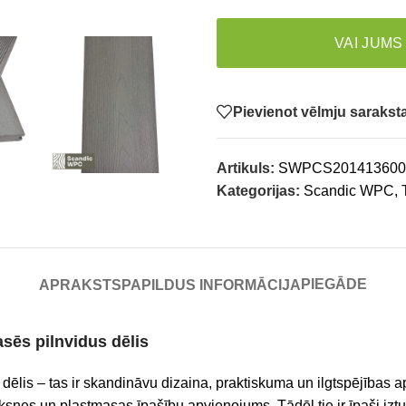
VAI JUMS
Pievienot vēlmju saraks
Artikuls:
SWPCS20141360
Kategorijas:
Scandic WPC
,
PIEGĀDE
APRAKSTS
PAPILDUS INFORMĀCIJA
rasēs
pilnvidus
dēlis
 dēlis – tas ir skandināvu dizaina, praktiskuma un ilgtspējības 
nes un plastmasas īpašību apvienojums. Tādēļ tie ir īpaši izturī