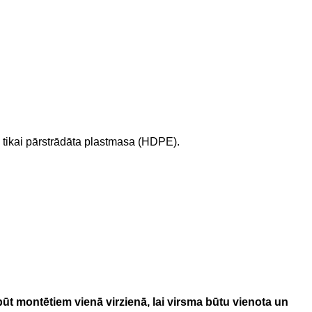
a tikai pārstrādāta plastmasa (HDPE).
ūt montētiem vienā virzienā, lai virsma būtu vienota un