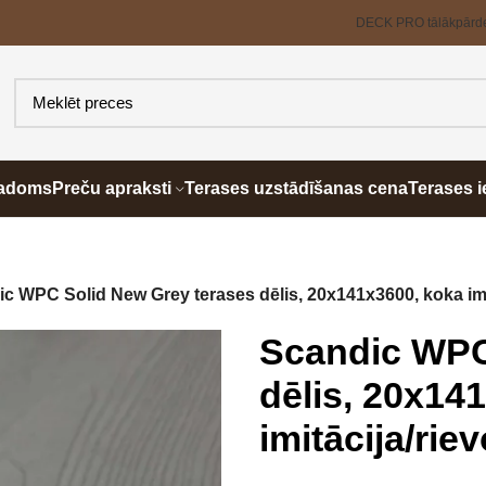
DECK PRO tālākpārd
padoms
Preču apraksti
Terases uzstādīšanas cena
Terases i
c WPC Solid New Grey terases dēlis, 20x141x3600, koka imi
Scandic WPC
dēlis, 20x14
imitācija/rie