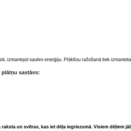
oti, izmantojot saules enerģiju. Plākšņu ražošanā tiek izmantot
plātņu sastāvs:
aksta un svītras, kas iet dēļa iegriezumā. Visiem dēļiem jāb