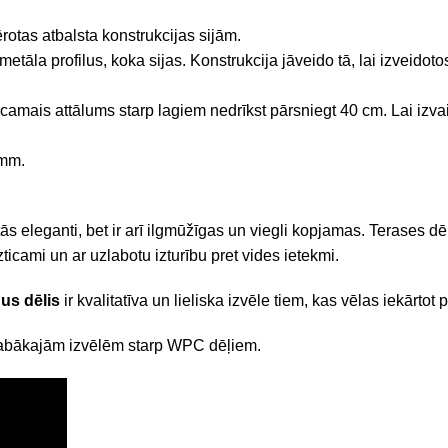
mērotas atbalsta konstrukcijas sijām.
etāla profilus, koka sijas. Konstrukcija jāveido tā, lai izveidot
mais attālums starp lagiem nedrīkst pārsniegt 40 cm. Lai izvai
 mm.
ās eleganti, bet ir arī ilgmūžīgas un viegli kopjamas. Terases dēļi
ticami un ar uzlabotu izturību pret vides ietekmi.
us dēlis
ir kvalitatīva un lieliska izvēle tiem, kas vēlas iekārtot
labākajām izvēlēm starp WPC dēļiem.