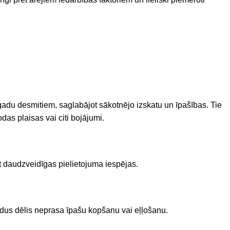
o gadu desmitiem, saglabājot sākotnējo izskatu un īpašības. Tie
das plaisas vai citi bojājumi.
ot daudzveidīgas pielietojuma iespējas.
idus dēlis neprasa īpašu kopšanu vai eļļošanu.