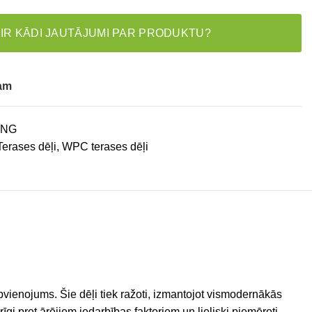
 IR KĀDI JAUTĀJUMI PAR PRODUKTU?
tam
0NG
Terases dēļi
,
WPC terases dēļi
apvienojums. Šie dēļi tiek ražoti, izmantojot vismodernākās
gi pret ārējiem iedarbības faktoriem un lieliski piemēroti