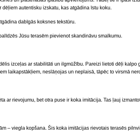
r dēļiem autentisku izskatu, kas atgādina īstu koku.
 atgādina dabīgās koksnes tekstūru.
 palīdzēs Jūsu terasēm pievienot skandināvu smalkumu.
lis izceļas ar stabilitāti un ilgmūžību. Pareizi lietoti dēļi kalp
iem laikapstākļiem, neslāņojas un neplaisā, tāpēc to virsmā nero
a ar rievojumu, bet otra puse ir koka imitācija. Tas ļauj izmant
 – viegla kopšana. Šis koka imitācijas rievotais terasēs pilnv