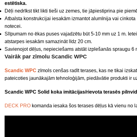
estētiska.
Dēļi nedrīkst tikt likti tieši uz zemes, tie jāpiestiprina pie pie
Atbalsta konstrukcijai iesakām izmantot alumīnija vai cinkota m
notecei.
Slīpumam no ēkas puses vajadzētu būt 5-10 mm uz 1 m. Ieteica
atstarpes iesakām samazināt līdz 20 cm.
Savienojot dēļus, nepieciešams atstāt izplešanās spraugu 6
Vairāk par zīmolu Scandic WPC
Scandic WPC
zīmols cenšas radīt terases, kas ne tikai izskat
pateicoties jaunākajām tehnoloģijām, piedāvātie produkti ir uz
Scandic WPC Solid koka imitācijas/rievota terasēs pilnvid
DECK PRO
komanda iesaka šos terases dēļus kā vienu no 