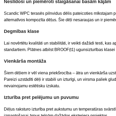
Neslīdoši un piemēroti staigāšanai basām kājām
Scandic WPC terasēs pilnvidus dēlis pateicoties mīkstajam po
alternatīvos kompozīta dēļus. Šie dēļi nesaraujas un ir piem
Degmības klase
Lai novērtētu kvalitāti un stabilitāti, ir veikti dažādi testi
standartiem. Plātnes atbilst BROOF(t1) ugunsizturības klasei
Vienkārša montāža
Šiem dēļiem ir vēl viena priekšrocība – ātra un vienkārša uz
Pareizi uzstādīti dēļi ir stabili un izturīgi, un virsma pali
nevainojamu estētisku izskatu.
Izturība pret pelējumu un puvumu
Dēļus raksturo izturība pret aukstumu un temperatūras svārs
izmantošanai ārpus telpām dažādos eksterjera projektos.