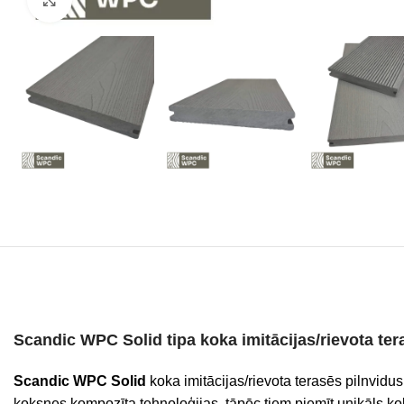
Scandic WPC Solid tipa koka imitācijas/rievota te
Scandic WPC
Solid
koka imitācijas/rievota terasēs pilnvidus
koksnes kompozīta tehnoloģijas, tāpēc tiem piemīt unikāls koks