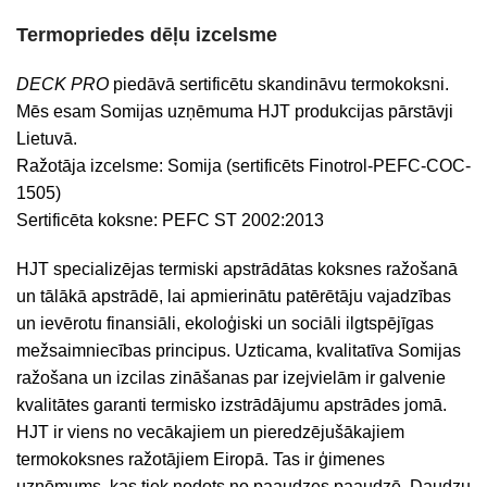
Termopriedes dēļu izcelsme
DECK PRO
piedāvā sertificētu skandināvu termokoksni.
Mēs esam Somijas uzņēmuma HJT produkcijas pārstāvji
Lietuvā.
Ražotāja izcelsme: Somija (sertificēts Finotrol-PEFC-COC-
1505)
Sertificēta koksne: PEFC ST 2002:2013
HJT specializējas termiski apstrādātas koksnes ražošanā
un tālākā apstrādē, lai apmierinātu patērētāju vajadzības
un ievērotu finansiāli, ekoloģiski un sociāli ilgtspējīgas
mežsaimniecības principus.
Uzticama, kvalitatīva Somijas
ražošana un izcilas zināšanas par izejvielām ir galvenie
kvalitātes garanti termisko izstrādājumu apstrādes jomā.
HJT ir viens no vecākajiem un pieredzējušākajiem
termokoksnes ražotājiem Eiropā. Tas ir ģimenes
uzņēmums, kas tiek nodots no paaudzes paaudzē.
Daudzu