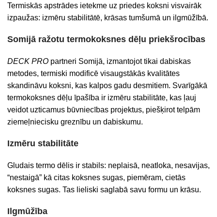
Termiskās apstrādes ietekme uz priedes koksni visvairāk
izpaužas: izmēru stabilitātē, krāsas tumšumā un ilgmūžībā.
Somijā ražotu termokoksnes dēļu priekšrocības
DECK PRO
partneri Somijā, izmantojot tikai dabiskas
metodes, termiski modificē visaugstākās kvalitātes
skandināvu koksni, kas kalpos gadu desmitiem. Svarīgākā
termokoksnes dēļu īpašība ir izmēru stabilitāte, kas ļauj
veidot uzticamus būvniecības projektus, piešķirot telpām
ziemeļniecisku greznību un dabiskumu.
Izmēru stabilitāte
Gludais termo dēlis ir stabils: neplaisā, neatloka, nesavijas,
“nestaigā” kā citas koksnes sugas, piemēram, cietās
koksnes sugas. Tas lieliski saglabā savu formu un krāsu.
Ilgmūžība