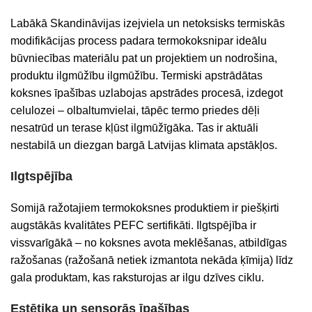
Labākā
Skandināvijas
izejviela
un
netoksisks
termiskās
mod
ifikācijas
process
padara
termokoksni
par
ideālu
būvniecības
materiālu
pat
un
projektiem
un
nodrošina
,
produktu
ilgmūžību
ilgmūžību
.
Termiski apstrādātas
koksnes īpašības uzlabojas apstrādes procesā, izdegot
celulozei – olbaltumvielai, tāpēc termo priedes dēļi
nesatrūd un terase kļūst ilgmūžīgāka. Tas ir aktuāli
nestabilā un diezgan bargā Latvijas klimata apstākļos.
Ilgtspējība
Somijā ražotajiem termokoksnes produktiem ir piešķirti
augstākās kvalitātes PEFC sertifikāti. Ilgtspējība ir
vissvarīgākā – no koksnes avota meklēšanas, atbildīgas
ražošanas (ražošanā netiek izmantota nekāda ķīmija) līdz
gala produktam, kas raksturojas ar ilgu dzīves ciklu.
Estētika un sensorās īpašības