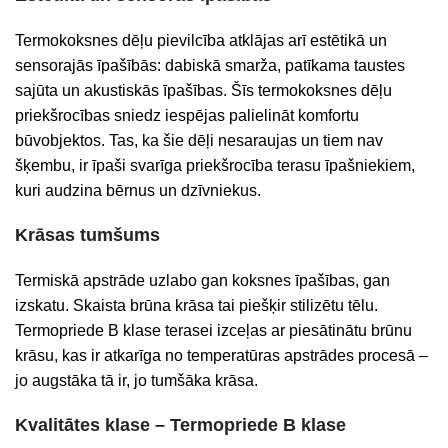
Termokoksnes dēļu pievilcība atklājas arī estētikā un
sensorajās īpašībās: dabiskā smarža, patīkama taustes
sajūta un akustiskās īpašības. Šīs termokoksnes dēļu
priekšrocības sniedz iespējas palielināt komfortu
būvobjektos. Tas, ka šie dēļi nesaraujas un tiem nav
šķembu, ir īpaši svarīga priekšrocība terasu īpašniekiem,
kuri audzina bērnus un dzīvniekus.
Krāsas tumšums
Termiskā apstrāde uzlabo gan koksnes īpašības, gan
izskatu. Skaista brūna krāsa
tai
piešķir stilizētu tēlu.
Termopriede B klase terasei izceļas ar piesātinātu brūnu
krāsu, kas ir atkarīga no temperatūras apstrādes procesā –
jo augstāka tā ir, jo tumšāka krāsa.
Kvalitātes klase – Termopriede B klase