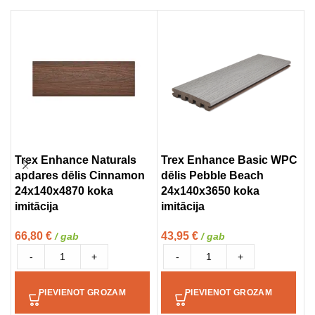
Trex Enhance Naturals
Trex Enhance Basic WPC
T
apdares dēlis Cinnamon
dēlis Pebble Beach
d
24x140x4870 koka
24x140x3650 koka
2
imitācija
imitācija
i
66,80
€
43,95
€
5
/ gab
/ gab
-
+
-
+
PIEVIENOT GROZAM
PIEVIENOT GROZAM