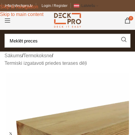
info@deckpro.lv
Login / Register
Latviešu
Skip to navigation
Skip to main content
0
Sākums
/
Termokoksne
/
Termiski izgatavoti priedes terases dēļi