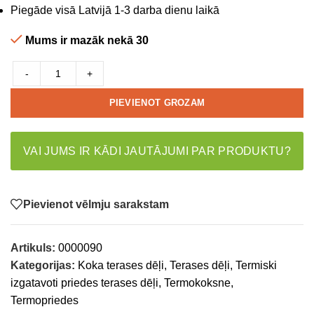
Piegāde visā Latvijā 1-3 darba dienu laikā
Mums ir mazāk nekā 30
-
+
PIEVIENOT GROZAM
VAI JUMS IR KĀDI JAUTĀJUMI PAR PRODUKTU?
Pievienot vēlmju sarakstam
Artikuls:
0000090
Kategorijas:
Koka terases dēļi
,
Terases dēļi
,
Termiski
izgatavoti priedes terases dēļi
,
Termokoksne
,
Termopriedes