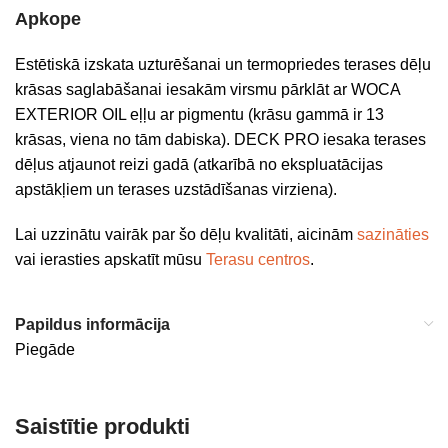
Apkope
Estētiskā izskata uzturēšanai un termopriedes terases dēļu
krāsas saglabāšanai iesakām virsmu pārklāt ar WOCA
EXTERIOR OIL eļļu ar pigmentu (krāsu gammā ir 13
krāsas, viena no tām dabiska). DECK PRO iesaka terases
dēļus atjaunot reizi gadā (atkarībā no ekspluatācijas
apstākļiem un terases uzstādīšanas virziena).
Lai uzzinātu vairāk par šo dēļu kvalitāti, aicinām
sazināties
vai ierasties apskatīt mūsu
Terasu centros
.
Papildus informācija
Piegāde
Saistītie produkti