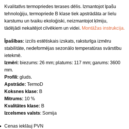
Kvalitatīvs termopriedes terases dēlis. Izmantojot īpašu
tehnoloģiju, termopriede B klase tiek apstrādāta ar lielu
karstumu un tvaiku ekoloģiski, neizmantojot ķīmiju,
tādējādi nekaitējot cilvēkiem un videi.
Montāžas instrukcija.
Īpašības:
izcils estētiskais izskats, raksturīga izmēru
stabilitāte, nedeformējas sezonālo temperatūras svārstību
ietekmē.
Izmēri:
biezums: 26 mm; platums: 117 mm; garums: 3600
mm.
Profili:
gluds.
Apstrāde:
TermoD
Koksnes klase:
B
Mitrums:
10 %
Kvalitātes klase:
B
Izcelsmes valsts
: Somija
Cenas ieklāuj PVN