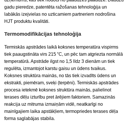
gadu pieredze, patentēta ražošanas tehnoloģija un
labākās izejvielas no uzticamiem partneriem nodrošina
HJT produktu kvalitāti.
Termomodifikācijas tehnoloģija
Termiskās apstrādes laikā koksnes temperatūra vispirms
tiek paaugstināta virs 215
°C, un pēc tam atgriezta normālā
temperatūrā. Apstrāde ilgst no 1,5 līdz 3 dienām un tiek
regulēta, izmantojot karstu gaisu un ūdens tvaikus.
Koksnes struktūra mainās, no tās tiek izvadīts
ūdens un
ekstrakti, piemēram, sveķi (terpēni).
Termiskās apstrādes
procesa ietekmē koksnes struktūra mainās, palielinot
terases dēļu izturību pret ārējiem faktoriem. Samazinās
reakcija uz mitruma izmaiņām vidē, neatkarīgi no
mainīgajiem laika apstākļiem, termopriedes terases dēļa
forma saglabājas stabila.