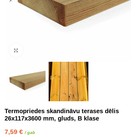
Click to enlarge
Termopriedes skandināvu terases dēlis
26x117x3600 mm, gluds, B klase
7,59
€
/ gab