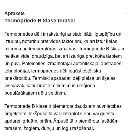
Apraksts
Termopriede B klase terasei
Termopriedes dēļi ir raksturīgi ar stabilitāti, ilgtspējību un
izturību, noturību pret vides faktoriem, kā arī iztur lielas
mitruma un temperatūras izmaiņas. Termopriede B šķira ir
ne tikai videi draudzīga, bet arī izturīga pret koka tārpiem
un puvi. Pateicoties izmantotajai autentiskajai apstrādes
tehnoloģijai, termopriedes dēļi iegūst estētisku
priekšrocību. Termiski apstrādāti dēļi plaisā un šķeļas
vismazāk, salīdzinot ar citiem mūsu reģionā
populārākajiem dēļu veidiem.
Termopriede B klase ir piemērota daudziem būvniecības
projektiem. Iekšpusē to var izmantot sienu vai griestu
apdarei, grīdām, pirtīm. Ārpusē tā ir piemērota fasādēm,
terasēm, žogiem, durvju un logu ražošanai.