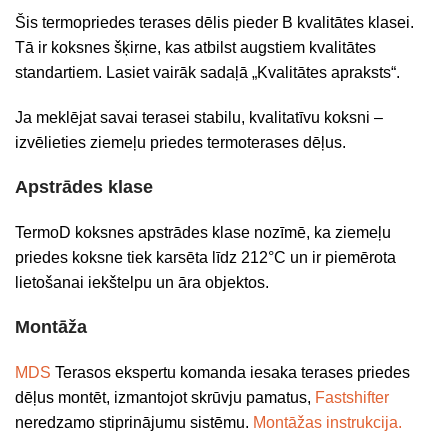
Šis termopriedes terases dēlis pieder B kvalitātes klasei.
Tā ir koksnes šķirne, kas atbilst augstiem kvalitātes
standartiem. Lasiet vairāk sadaļā „Kvalitātes apraksts“.
Ja meklējat savai terasei stabilu, kvalitatīvu koksni –
izvēlieties ziemeļu priedes termoterases dēļus.
Apstrādes klase
TermoD koksnes apstrādes klase nozīmē, ka ziemeļu
priedes koksne tiek karsēta līdz 212°C un ir piemērota
lietošanai iekštelpu un āra objektos.
Montāža
MDS
Terasos ekspertu komanda iesaka terases priedes
dēļus montēt, izmantojot skrūvju pamatus,
Fastshifter
neredzamo stiprinājumu sistēmu.
Montāžas instrukcija.