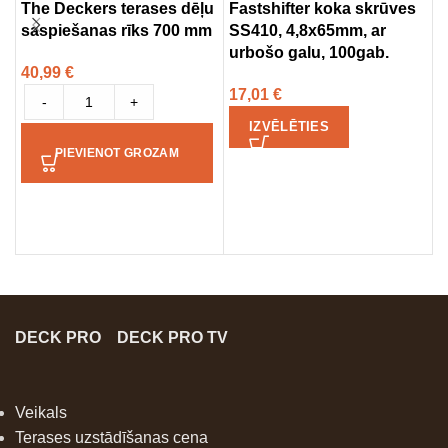
The Deckers terases dēļu
Fastshifter koka skrūves
M
saspiešanas rīks 700 mm
SS410, 4,8x65mm, ar
t
urbošo galu, 100gab.
S
40,99
€
17,01
€
3
-
+
IZVĒLĒTIES
PIEVIENOT GROZAM
DECK PRO
DECK PRO TV
Veikals
Terases uzstādīšanas cena