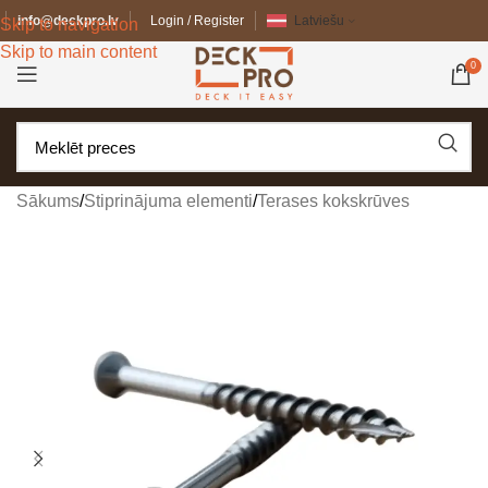
info@deckpro.lv
Login / Register
Latviešu
Skip to navigation
Skip to main content
0
Sākums
/
Stiprinājuma elementi
/
Terases kokskrūves