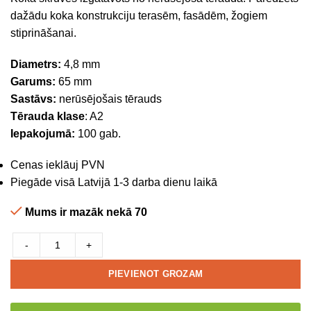
dažādu koka konstrukciju terasēm, fasādēm, žogiem
stiprināšanai.
Diametrs:
4,8 mm
Garums:
65 mm
Sastāvs:
nerūsējošais tērauds
Tērauda klase
: A2
Iepakojumā:
100 gab.
Cenas ieklāuj PVN
Piegāde visā Latvijā 1-3 darba dienu laikā
Mums ir mazāk nekā 70
-
+
PIEVIENOT GROZAM