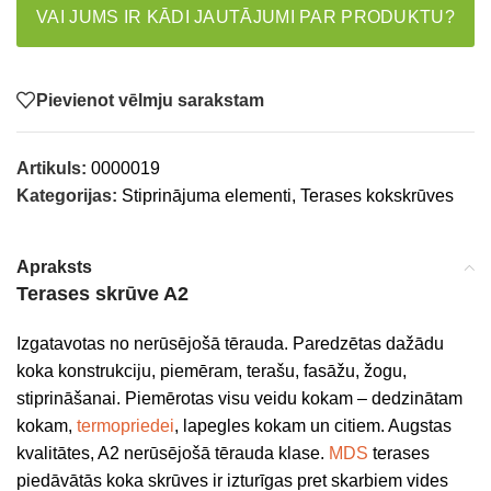
VAI JUMS IR KĀDI JAUTĀJUMI PAR PRODUKTU?
Pievienot vēlmju sarakstam
Artikuls:
0000019
Kategorijas:
Stiprinājuma elementi
,
Terases kokskrūves
Apraksts
Terases skrūve A2
Izgatavotas no nerūsējošā tērauda. Paredzētas dažādu
koka konstrukciju, piemēram, terašu, fasāžu, žogu,
stiprināšanai. Piemērotas visu veidu kokam – dedzinātam
kokam,
termopriedei
, lapegles kokam un citiem. Augstas
kvalitātes, A2 nerūsējošā tērauda klase.
MDS
terases
piedāvātās koka skrūves ir izturīgas pret skarbiem vides