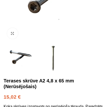
Click to enlarge
Terases skrūve A2 4,8 x 65 mm
(Nerūsējošais)
15,02
€
Koka skrūves izgatavots no nerūsējoša tērauda. Paredzēts