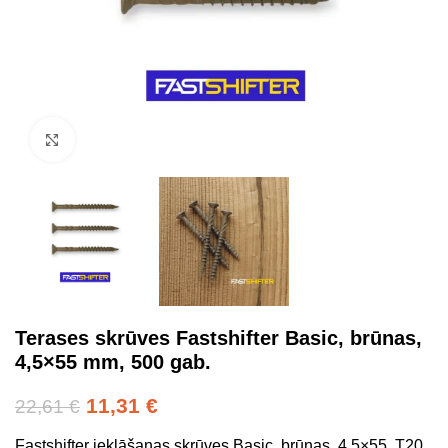
Click to enlarge
Terases skrūves Fastshifter Basic, brūnas,
4,5×55 mm, 500 gab.
11,31
€
22,61
€
Fastshifter ieklāšanas skrūves Basic, brūnas, 4,5×55, T20,