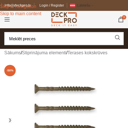
info@deckpro.lv
Login / Register
Latviešu
Skip to navigation
Skip to main content
0
Sākums
/
Stiprinājuma elementi
/
Terases kokskrūves
-50%