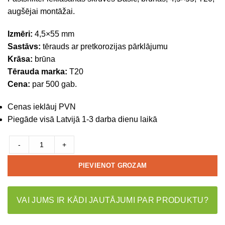
augšējai montāžai.
Izmēri:
4,5×55 mm
Sastāvs:
tērauds ar pretkorozijas pārklājumu
Krāsa:
brūna
Tērauda marka:
T20
Cena:
par 500 gab.
Cenas ieklāuj PVN
Piegāde visā Latvijā 1-3 darba dienu laikā
-
+
PIEVIENOT GROZAM
VAI JUMS IR KĀDI JAUTĀJUMI PAR PRODUKTU?