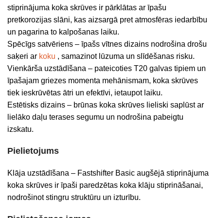
stiprinājuma koka skrūves ir pārklātas ar īpašu
pretkorozijas slāni, kas aizsargā pret atmosfēras iedarbību
un pagarina to kalpošanas laiku.
Spēcīgs satvēriens – īpašs vītnes dizains nodrošina drošu
saķeri ar
koku
, samazinot lūzuma un slīdēšanas risku.
Vienkārša uzstādīšana – pateicoties T20 galvas tipiem un
īpašajam griezes momenta mehānismam, koka skrūves
tiek ieskrūvētas ātri un efektīvi, ietaupot laiku.
Estētisks dizains – brūnas koka skrūves lieliski saplūst ar
lielāko daļu terases segumu un nodrošina pabeigtu
izskatu.
Pielietojums
Klāja uzstādīšana – Fastshifter Basic augšējā stiprinājuma
koka skrūves ir īpaši paredzētas koka klāju stiprināšanai,
nodrošinot stingru struktūru un izturību.