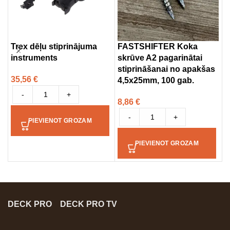
Trex dēļu stiprinājuma
FASTSHIFTER Koka
F
instruments
skrūve A2 pagarinātai
S
stiprināšanai no apakšas
u
35,56
€
4,5x25mm, 100 gab.
1
-
+
8,86
€
-
+
PIEVIENOT GROZAM
PIEVIENOT GROZAM
DECK PRO
DECK PRO TV