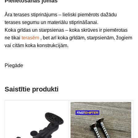
Pielietošanas jomas
Āra terases stiprinājums – lieliski piemērots dažādu
terases segumu un materiālu stiprināšanai.
Koka grīdas un starpsienas – koka skrūves ir piemērotas
ne tikai
terasēm
, bet arī koka grīdām, starpsienām, žogiem
vai citām koka konstrukcijām.
Piegāde
Saistītie produkti