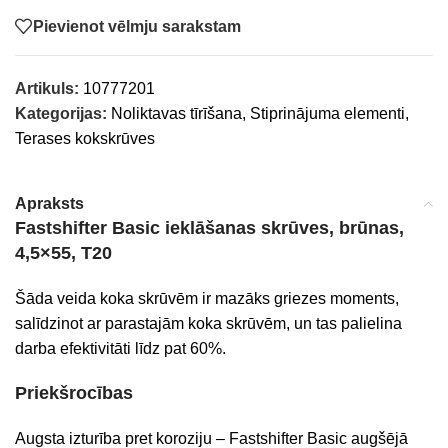
Pievienot vēlmju sarakstam
Artikuls:
10777201
Kategorijas:
Noliktavas tīrīšana
,
Stiprinājuma elementi
,
Terases kokskrūves
Apraksts
Fastshifter Basic ieklāšanas skrūves, brūnas,
4,5×55, T20
Šāda veida koka skrūvēm ir mazāks griezes moments,
salīdzinot ar parastajām koka skrūvēm, un tas palielina
darba efektivitāti līdz pat 60%.
Priekšrocības
Augsta izturība pret koroziju – Fastshifter Basic augšējā