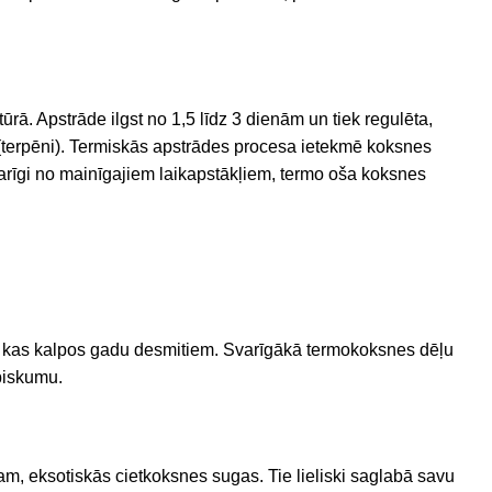
rā. Apstrāde ilgst no 1,5 līdz 3 dienām un tiek regulēta,
terpēni).
Termiskās apstrādes procesa ietekmē koksnes
karīgi no mainīgajiem laikapstākļiem, termo oša koksnes
ni, kas kalpos gadu desmitiem. Svarīgākā termokoksnes dēļu
abiskumu.
ram, eksotiskās cietkoksnes sugas. Tie lieliski saglabā savu