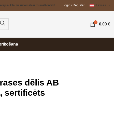
evējs
e-Atlaižu sistēma
Par mums
Kontakti
Login / Register
Latviešu
0
0,00
€
erīkošana
rases dēlis AB
 sertificēts