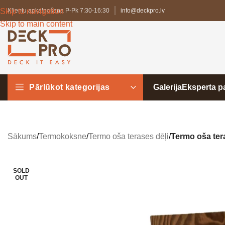
Skip to navigation
Klientu apkalpošana P-Pk 7:30-16:30
info@deckpro.lv
Skip to main content
Pārlūkot kategorijas
Galerija
Eksperta 
Sākums
/
Termokoksne
/
Termo oša terases dēļi
/
Termo oša tera
SOLD
OUT