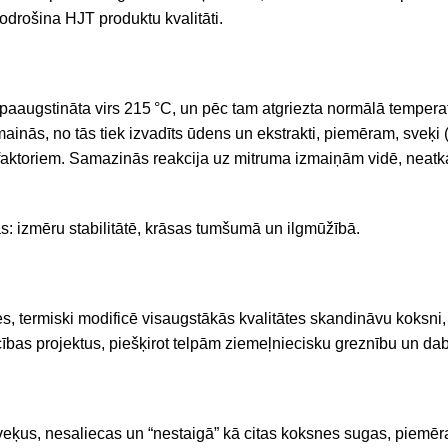
odrošina HJT produktu kvalitāti.
paaugstināta virs 215
°C, un pēc tam atgriezta normālā temperatū
ainās, no tās tiek izvadīts
ūdens un ekstrakti, piemēram, sveķi (
em faktoriem. Samazinās reakcija uz mitruma izmaiņām vidē, neat
: izmēru stabilitātē, krāsas tumšumā un ilgmūžībā.
es, termiski modificē visaugstākās kvalitātes skandināvu koks
iecības projektus, piešķirot telpām ziemeļniecisku greznību un d
a sveķus, nesaliecas un “nestaigā” kā citas koksnes sugas, piemē