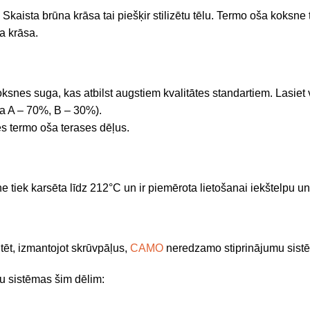
. Skaista brūna krāsa
tai
piešķir stilizētu tēlu.
Termo oša koksne te
a krāsa.
koksnes suga, kas atbilst augstiem kvalitātes standartiem. Lasiet 
ība A – 70%, B – 30%).
ies termo oša terases dēļus.
iek karsēta līdz 212°C un ir piemērota lietošanai iekštelpu un
ēt, izmantojot skrūvpāļus,
CAMO
neredzamo stiprinājumu sist
mu sistēmas šim dēlim: