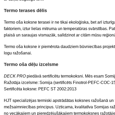
Termo terases dēlis
Termo oša koksne terasei ir ne tikai ekoloģiska, bet arī izturīg
faktoriem, iztur lielas mitruma un temperatūras svārstības. Pat
plaisā un saraujas vismazāk, salīdzinot ar citām mūsu reģi
Termo oša koksne ir piemērota daudziem būvniecības projektiem
logu ražošanai.
Termo oša dēļu izcelsme
DECK PRO
piedāvā sertificētu termokoksni. Mēs esam Somi
Ražotāja izcelsme: Somija (sertificēts Finotrol-PEFC-COC-1
Sertificēta koksne: PEFC ST 2002:2013
HJT specializējas termiski apstrādātas koksnes ražošanā un tāl
mežsaimniecības principus.
Uzticama, kvalitatīva Somijas raž
no vecākajiem un pieredzējušākajiem termokoksnes ražotāji