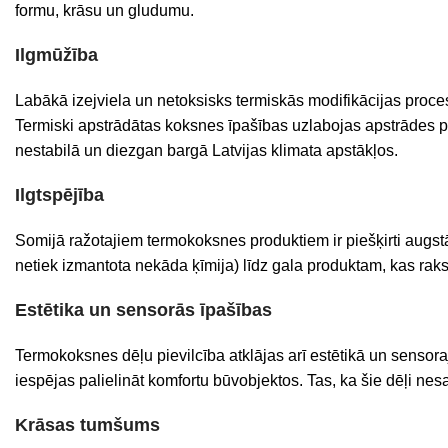
formu, krāsu un gludumu.
Ilgmūžība
Labākā
izejviela
un
netoksisks
termiskās
mod
ifikācijas
proce
Termiski apstrādātas koksnes īpašības uzlabojas apstrādes proc
nestabilā un diezgan bargā Latvijas klimata apstākļos.
Ilgtspējība
Somijā ražotajiem termokoksnes produktiem ir piešķirti augstā
netiek izmantota nekāda ķīmija) līdz gala produktam, kas rakst
Estētika un sensorās īpašības
Termokoksnes dēļu pievilcība atklājas arī estētikā un sensor
iespējas palielināt komfortu būvobjektos. Tas, ka šie dēļi ne
Krāsas tumšums