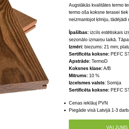
Augstākās kvalitātes termo te
termo oša koksne terasei tiek 
neizmantojot ķīmiju, tādējādi 
Īpašības:
izcils estētiskais i
sezonālo izmaiņu laikā. Tāpa
Izmēri:
biezums: 21 mm; plat
Sertificēta koksne:
PEFC ST
Apstrāde:
TermoD
Koksnes klase:
A/B
Mitrums:
10 %
Izcelsmes valsts
: Somija
Sertificēta koksne:
PEFC ST
Cenas ieklāuj PVN
Piegāde visā Latvijā 1-3 darb
VAI JUMS