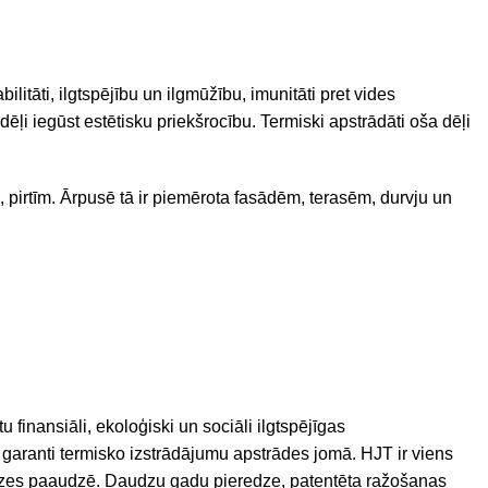
litāti, ilgtspējību un ilgmūžību, imunitāti pret vides
dēļi iegūst estētisku priekšrocību. Termiski apstrādāti oša dēļi
 pirtīm. Ārpusē tā ir piemērota fasādēm, terasēm, durvju un
finansiāli, ekoloģiski un sociāli ilgtspējīgas
s garanti termisko izstrādājumu apstrādes jomā. HJT ir viens
dzes paaudzē.
Daudzu gadu pieredze, patentēta ražošanas