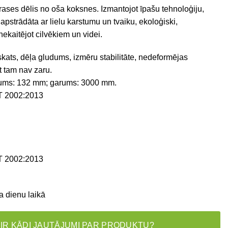
rases dēlis no oša koksnes. Izmantojot īpašu tehnoloģiju,
apstrādāta ar lielu karstumu un tvaiku, ekoloģiski,
nekaitējot cilvēkiem un videi.
zskats, dēļa gludums, izmēru stabilitāte, nedeformējas
t tam nav zaru.
ums: 132 mm; garums: 3000 mm.
 2002:2013
 2002:2013
a dienu laikā
 IR KĀDI JAUTĀJUMI PAR PRODUKTU?