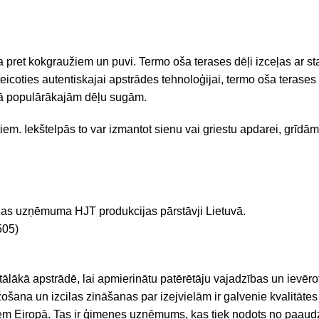
a pret kokgraužiem un puvi. Termo oša terases dēļi izceļas ar stabi
eicoties autentiskajai apstrādes tehnoloģijai, termo oša terases 
onā populārākajām dēļu sugām.
. Iekštelpās to var izmantot sienu vai griestu apdarei, grīdām,
jas uzņēmuma HJT produkcijas pārstāvji Lietuvā.
505)
ākā apstrādē, lai apmierinātu patērētāju vajadzības un ievērotu 
ošana un izcilas zināšanas par izejvielām ir galvenie kvalitāte
em Eiropā. Tas ir ģimenes uzņēmums, kas tiek nodots no paau