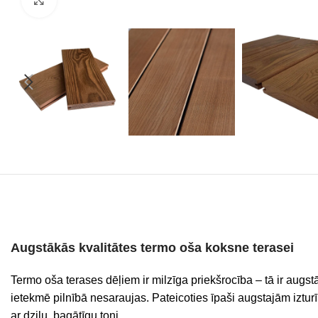
Augstākās kvalitātes termo oša koksne terasei
Termo oša terases dēļiem ir milzīga priekšrocība – tā ir augs
ietekmē pilnībā nesaraujas. Pateicoties īpaši augstajām izturīb
ar dziļu, bagātīgu toni.