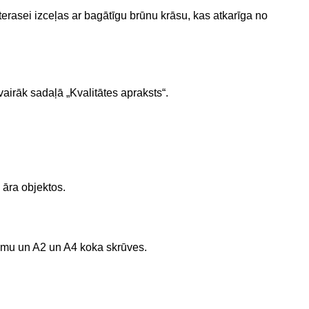
rasei izceļas ar bagātīgu brūnu krāsu, kas atkarīga no
vairāk sadaļā „Kvalitātes apraksts“.
 āra objektos.
ēmu un A2 un A4 koka skrūves.