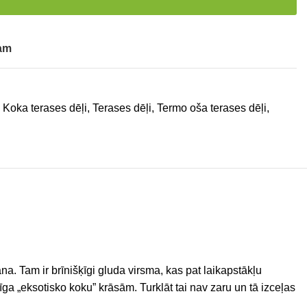
tam
Koka terases dēļi
,
Terases dēļi
,
Termo oša terases dēļi
,
a. Tam ir brīnišķīgi gluda virsma, kas pat laikapstākļu
zīga „eksotisko koku” krāsām. Turklāt tai nav zaru un tā izceļas