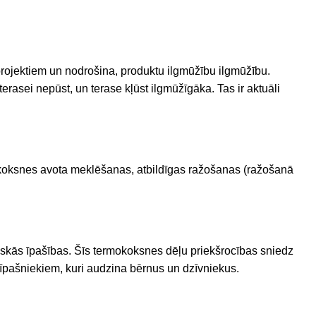
rojektiem
un
nodrošina
,
produktu
ilgmūžību
ilgmūžību
.
rasei nepūst, un terase kļūst ilgmūžīgāka. Tas ir aktuāli
no koksnes avota meklēšanas, atbildīgas ražošanas (ražošanā
tiskās īpašības. Šīs termokoksnes dēļu priekšrocības sniedz
u īpašniekiem, kuri audzina bērnus un dzīvniekus.