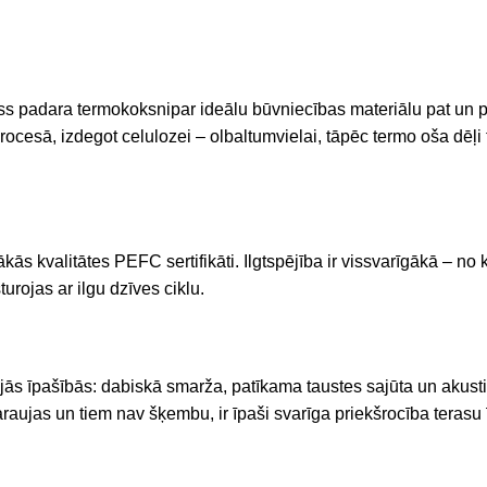
ss
padara
termokoksni
par
ideālu
būvniecības
materiālu
pat
un
p
esā, izdegot celulozei – olbaltumvielai, tāpēc termo oša dēļi te
kās kvalitātes PEFC sertifikāti. Ilgtspējība ir vissvarīgākā – 
urojas ar ilgu dzīves ciklu.
ajās īpašībās: dabiskā smarža, patīkama taustes sajūta un akus
saraujas un tiem nav šķembu, ir īpaši svarīga priekšrocība teras