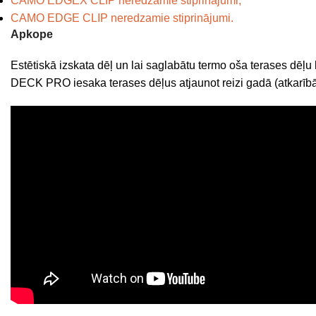
CAMO EDGEX CLIP neredzamie stiprinājumi;
CAMO EDGE CLIP neredzamie stiprinājumi.
Apkope
Estētiskā izskata dēļ un lai saglabātu termo oša terases dē
DECK PRO iesaka terases dēļus atjaunot reizi gadā (atkarībā