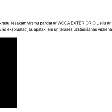
ļu krāsu, iesakām virsmu pārklāt ar WOCA EXTERIOR OIL eļļu ar
 no ekspluatācijas apstākļiem un terases uzstādīšanas virziena