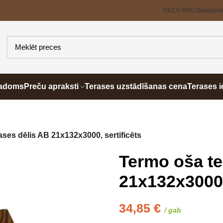
DECK PRO tālākpārd
padoms
Preču apraksti
Terases uzstādīšanas cena
Terases i
ses dēlis AB 21x132x3000, sertificēts
Termo oša te
21x132x3000,
34,85
€
/ gab