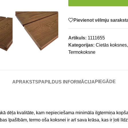
Pievienot vēlmju saraks
Artikuls:
1111655
Kategorijas:
Cietās koksnes
,
Termokoksne
PIEGĀDE
APRAKSTS
PAPILDUS INFORMĀCIJA
tākā dēļa kvalitāte, kam nepieciešama minimāla ilgtermiņa kopšan
as īpašībām, termo oša koksnei ir arī sava krāsa, kas ir ļoti līd