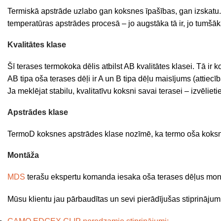
Termiskā apstrāde uzlabo gan koksnes īpašības, gan izskatu
temperatūras apstrādes procesā – jo augstāka tā ir, jo tumšāk
Kvalitātes klase
Šī terases termokoka dēlis atbilst AB kvalitātes klasei. Tā ir 
AB tipa oša terases dēļi ir A un B tipa dēļu maisījums (attiec
Ja meklējat stabilu, kvalitatīvu koksni savai terasei – izvēliet
Apstrādes klase
TermoD koksnes apstrādes klase nozīmē, ka termo oša koksne t
Montāža
MDS
terašu ekspertu komanda iesaka oša terases dēļus mont
Mūsu klientu jau pārbaudītas un sevi pierādījušas stiprināju