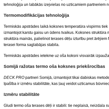
tehnoloģija un labākās izejvielas no uzticamiem partneriem n
Termomodifikācijas tehnoloģija
Termiskās apstrādes laikā koksnes temperatūra vispirms tiek 
izmantojot karstu gaisu un ūdens tvaikus. Koksnes struktūra m
struktūra mainās, palielinot terases dēļu izturību pret ārēji
terasei forma saglabājas stabila.
Termiskās apstrādes ietekme uz oša koksni visvairāk izpaužas
Somijā ražotas termo oša koksnes priekšrocības
DECK PRO
partneri Somijā, izmantojot tikai dabiskas metod
īpašība ir izmēru stabilitāte, kas ļauj veidot uzticamus būvn
Izmēru stabilitāte
Gludi termo oša terases dēļi ir stabili: tie neplaisā, neizdal