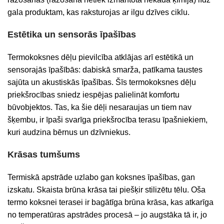
gala produktam, kas raksturojas ar ilgu dzīves ciklu.
Estētika un sensorās īpašības
Termokoksnes dēļu pievilcība atklājas arī estētikā un
sensorajās īpašībās: dabiskā smarža, patīkama taustes
sajūta un akustiskās īpašības. Šīs termokoksnes dēļu
priekšrocības sniedz iespējas palielināt komfortu
būvobjektos. Tas, ka šie dēļi nesaraujas un tiem nav
šķembu, ir īpaši svarīga priekšrocība terasu īpašniekiem,
kuri audzina bērnus un dzīvniekus.
Krāsas tumšums
Termiskā apstrāde uzlabo gan koksnes īpašības, gan
izskatu. Skaista brūna krāsa
tai
piešķir stilizētu tēlu.
Oša
termo koksnei terasei ir bagātīga brūna krāsa, kas atkarīga
no temperatūras apstrādes procesā – jo augstāka tā ir, jo