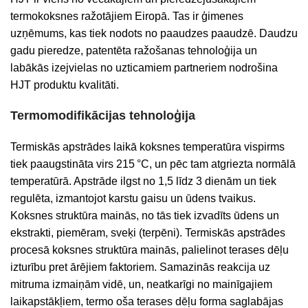
termokoksnes ražotājiem Eiropā. Tas ir ģimenes
uzņēmums, kas tiek nodots no paaudzes paaudzē.
Daudzu
gadu pieredze, patentēta ražošanas tehnoloģija un
labākās izejvielas no uzticamiem partneriem nodrošina
HJT produktu kvalitāti.
Termomodifikācijas tehnoloģija
Termiskās apstrādes laikā koksnes temperatūra vispirms
tiek paaugstināta virs 215
°C, un pēc tam atgriezta normālā
temperatūrā. Apstrāde ilgst no 1,5 līdz 3 dienām un tiek
regulēta, izmantojot karstu gaisu un ūdens tvaikus.
Koksnes struktūra mainās, no tās tiek izvadīts
ūdens un
ekstrakti, piemēram, sveķi (terpēni).
Termiskās apstrādes
procesā koksnes struktūra mainās, palielinot terases dēļu
izturību pret ārējiem faktoriem. Samazinās reakcija uz
mitruma izmaiņām vidē, un, neatkarīgi no mainīgajiem
laikapstākļiem, termo oša terases dēļu forma saglabājas