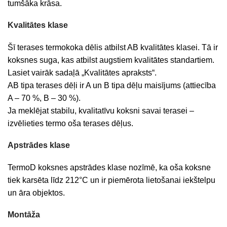
tumšāka krāsa.
Kvalitātes klase
Šī terases termokoka dēlis atbilst AB kvalitātes klasei. Tā ir
koksnes suga, kas atbilst augstiem kvalitātes standartiem.
Lasiet vairāk sadaļā „Kvalitātes apraksts“.
AB tipa terases dēļi ir A un B tipa dēļu maisījums (attiecība
A – 70 %, B – 30 %).
Ja meklējat stabilu, kvalitatīvu koksni savai terasei –
izvēlieties termo oša terases dēļus.
Apstrādes klase
TermoD koksnes apstrādes klase nozīmē, ka oša koksne
tiek karsēta līdz 212°C un ir piemērota lietošanai iekštelpu
un āra objektos.
Montāža