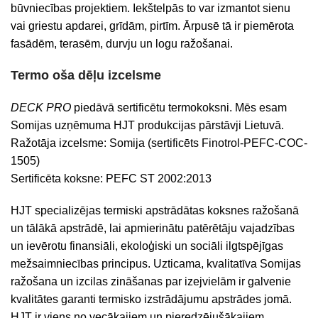
būvniecības projektiem. Iekštelpās to var izmantot sienu
vai griestu apdarei, grīdām, pirtīm. Ārpusē tā ir piemērota
fasādēm, terasēm, durvju un logu ražošanai.
Termo oša dēļu izcelsme
DECK PRO
piedāvā sertificētu termokoksni. Mēs esam
Somijas uzņēmuma HJT produkcijas pārstāvji Lietuvā.
Ražotāja izcelsme: Somija (sertificēts Finotrol-PEFC-COC-
1505)
Sertificēta koksne: PEFC ST 2002:2013
HJT specializējas termiski apstrādātas koksnes ražošanā
un tālākā apstrādē, lai apmierinātu patērētāju vajadzības
un ievērotu finansiāli, ekoloģiski un sociāli ilgtspējīgas
mežsaimniecības principus.
Uzticama, kvalitatīva Somijas
ražošana un izcilas zināšanas par izejvielām ir galvenie
kvalitātes garanti termisko izstrādājumu apstrādes jomā.
HJT ir viens no vecākajiem un pieredzējušākajiem