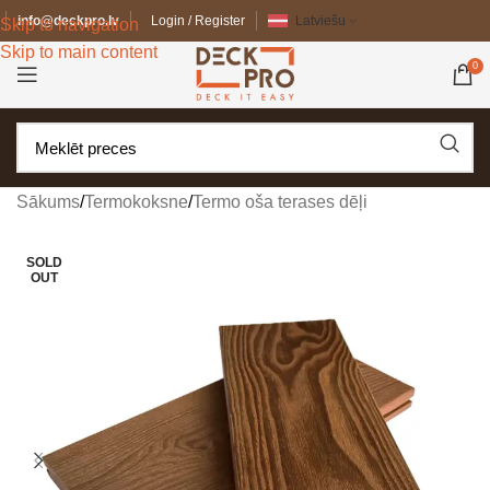
info@deckpro.lv
Login / Register
Latviešu
Skip to navigation
Skip to main content
0
Sākums
/
Termokoksne
/
Termo oša terases dēļi
SOLD
OUT