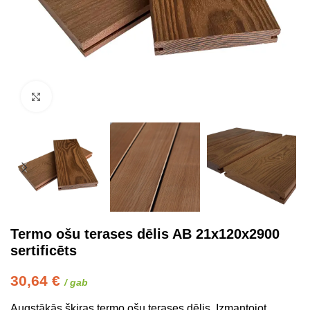
Click to enlarge
Termo ošu terases dēlis AB 21x120x2900
sertificēts
30,64
€
/ gab
Augstākās šķiras termo ošu terases dēlis. Izmantojot