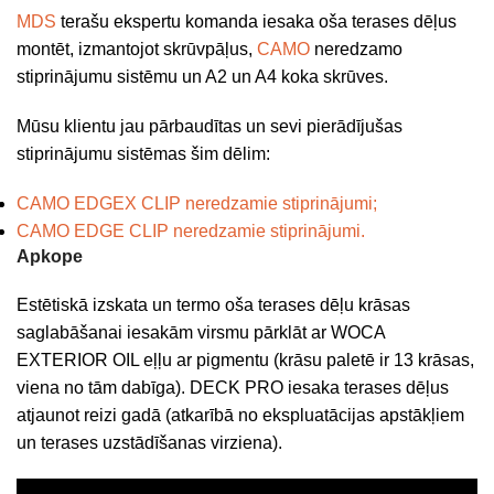
MDS
terašu ekspertu komanda iesaka oša terases dēļus
montēt, izmantojot skrūvpāļus,
CAMO
neredzamo
stiprinājumu sistēmu un A2 un A4 koka skrūves.
Mūsu klientu jau pārbaudītas un sevi pierādījušas
stiprinājumu sistēmas šim dēlim:
CAMO EDGEX CLIP neredzamie stiprinājumi;
CAMO EDGE CLIP neredzamie stiprinājumi.
Apkope
Estētiskā izskata un termo oša terases dēļu krāsas
saglabāšanai iesakām virsmu pārklāt ar WOCA
EXTERIOR OIL eļļu ar pigmentu (krāsu paletē ir 13 krāsas,
viena no tām dabīga). DECK PRO iesaka terases dēļus
atjaunot reizi gadā (atkarībā no ekspluatācijas apstākļiem
un terases uzstādīšanas virziena).