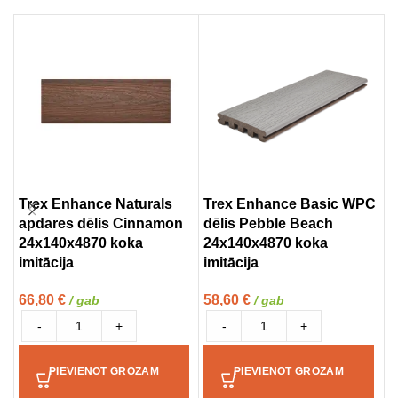
Trex Enhance Naturals
Trex Enhance Basic WPC
T
apdares dēlis Cinnamon
dēlis Pebble Beach
d
24x140x4870 koka
24x140x4870 koka
2
imitācija
imitācija
i
66,80
€
58,60
€
7
/ gab
/ gab
-
+
-
+
PIEVIENOT GROZAM
PIEVIENOT GROZAM