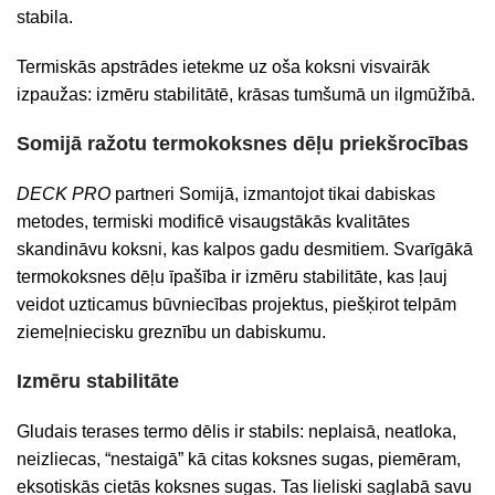
stabila.
Termiskās apstrādes ietekme uz oša koksni visvairāk
izpaužas: izmēru stabilitātē, krāsas tumšumā un ilgmūžībā.
Somijā ražotu termokoksnes dēļu priekšrocības
DECK PRO
partneri Somijā, izmantojot tikai dabiskas
metodes, termiski modificē visaugstākās kvalitātes
skandināvu koksni, kas kalpos gadu desmitiem. Svarīgākā
termokoksnes dēļu īpašība ir izmēru stabilitāte, kas ļauj
veidot uzticamus būvniecības projektus, piešķirot telpām
ziemeļniecisku greznību un dabiskumu.
Izmēru stabilitāte
Gludais terases termo dēlis ir stabils: neplaisā, neatloka,
neizliecas, “nestaigā” kā citas koksnes sugas, piemēram,
eksotiskās cietās koksnes sugas. Tas lieliski saglabā savu