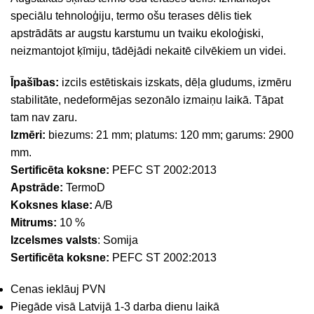
speciālu tehnoloģiju, termo ošu terases dēlis tiek
apstrādāts ar augstu karstumu un tvaiku ekoloģiski,
neizmantojot ķīmiju, tādējādi nekaitē cilvēkiem un videi.
Īpašības:
izcils estētiskais izskats, dēļa gludums, izmēru
stabilitāte, nedeformējas sezonālo izmaiņu laikā. Tāpat
tam nav zaru.
Izmēri:
biezums: 21 mm; platums: 120 mm; garums: 2900
mm.
Sertificēta koksne:
PEFC ST 2002:2013
Apstrāde:
TermoD
Koksnes klase:
A/B
Mitrums:
10 %
Izcelsmes valsts
: Somija
Sertificēta koksne:
PEFC ST 2002:2013
Cenas ieklāuj PVN
Piegāde visā Latvijā 1-3 darba dienu laikā