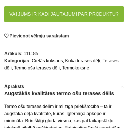
VAI JUMS IR KĀDI JAUTĀJUMI PAR PRODUKTU?
Pievienot vēlmju sarakstam
Artikuls:
111185
Kategorijas:
Cietās koksnes
,
Koka terases dēļi
,
Terases
dēļi
,
Termo oša terases dēļi
,
Termokoksne
Apraksts
Augstākās kvalitātes termo ošu terases dēlis
Termo ošu terases dēlim ir milzīga priekšrocība – tā ir
augstākā dēļa kvalitāte, kuras ilgtermiņa apkope ir
minimāla. Brīnišķīgi gluda virsma, kas pat laikapstākļu
ietekmē pilnībā nešķiedrojas. Pateicoties īpaši augstajām