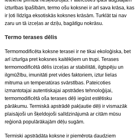
izturības īpašībām, termo ošu koksnei ir arī sava krāsa, kas
ir ļoti līdzīga eksotiskās koksnes krāsām. Turklāt tai nav
zaru un tā izceļas ar dziļu, bagātīgu nokrāsu.
Termo terases dēlis
Termomodificēta koksne terasei ir ne tikai ekoloģiska, bet
arī izturīga pret koksnes kaitēkļiem un trupi. Terases
termomodificētā dēlis izceļas ar stabilitāti, ilgtspēju un
ilgmūžību, imunitāti pret vides faktoriem, iztur lielas
mitruma un temperatūras svārstības. Pateicoties
izmantotajai autentiskajai apstrādes tehnoloģijai,
termomodificētā oša terases dēļi iegūst estētisku
pārākumu. Termiskā apstrādē pakļautie dēļi ir vismazāk
plaisājoši un šķeldojoši salīdzinājumā ar citām mūsu
reģionā populārākajām dēļu sugām.
Termiski apstrādāta koksne ir piemērota daudziem