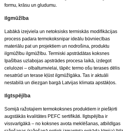
formu, krāsu un gludumu.
Ilgmūžība
Labākā
izejviela
un
netoksisks
termiskās
mod
ifikācijas
process
padara
termokoksni
par
ideālu
būvniecības
materiālu
pat
un
projektiem
un
nodrošina
,
produktu
ilgmūžību
ilgmūžību
.
Termiski apstrādātas koksnes
īpašības uzlabojas apstrādes procesa laikā, izdegot
celulozei – olbaltumvielai, tāpēc termo ošu terases dēlis
nesatrūd un terase kļūst ilgmūžīgāka. Tas ir aktuāli
nestabilā un diezgan bargā Latvijas klimata apstākļos.
Ilgtspējība
Somijā ražotajiem termokoksnes produktiem ir piešķirti
augstākās kvalitātes PEFC sertifikāti. Ilgtspējība ir
vissvarīgākā – no koksnes avota meklēšanas, atbildīgas
ražošanas (ražošanā netiek izmantota nekāda ķīmija) līdz