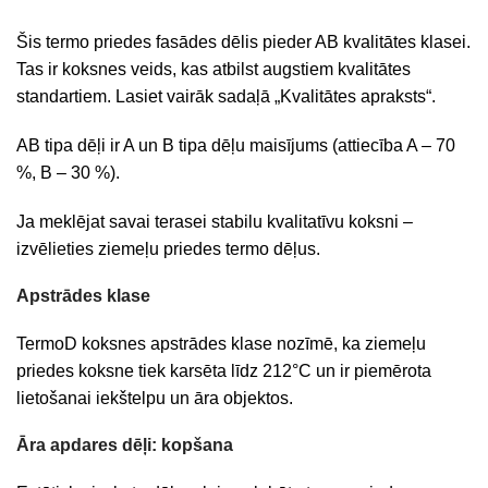
Šis termo priedes fasādes dēlis pieder AB kvalitātes klasei.
Tas ir koksnes veids, kas atbilst augstiem kvalitātes
standartiem. Lasiet vairāk sadaļā „Kvalitātes apraksts“.
AB tipa dēļi ir A un B tipa dēļu maisījums (attiecība A – 70
%, B – 30 %).
Ja meklējat savai terasei stabilu kvalitatīvu koksni –
izvēlieties ziemeļu priedes termo dēļus.
Apstrādes klase
TermoD koksnes apstrādes klase nozīmē, ka ziemeļu
priedes koksne tiek karsēta līdz 212°C un ir piemērota
lietošanai iekštelpu un āra objektos.
Āra apdares dēļi: kopšana