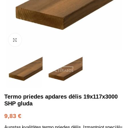
Click to enlarge
Termo priedes apdares dēlis 19x117x3000
SHP gluda
9,83
€
Augstas kvalitātes termo priedes dēlis. Izmantojot speciālu