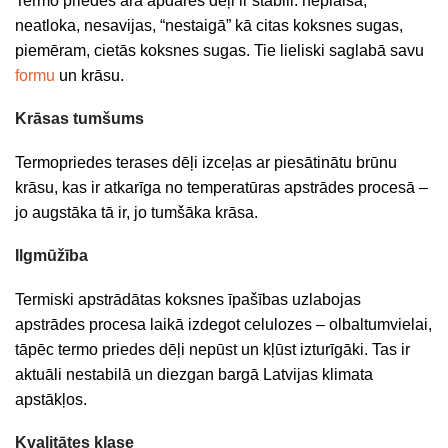
Termo priedes āra apdares dēļi ir stabili: neplaisā,
neatloka, nesavijas, “nestaigā” kā citas koksnes sugas,
piemēram, cietās koksnes sugas. Tie lieliski saglabā savu
formu
un krāsu.
Krāsas tumšums
Termopriedes terases dēļi izceļas ar piesātinātu brūnu
krāsu, kas ir atkarīga no temperatūras apstrādes procesā –
jo augstāka tā ir, jo tumšāka krāsa.
Ilgmūžība
Termiski apstrādātas koksnes īpašības uzlabojas
apstrādes procesa laikā izdegot celulozes – olbaltumvielai,
tāpēc termo priedes dēļi nepūst un kļūst izturīgāki. Tas ir
aktuāli nestabilā un diezgan bargā Latvijas klimata
apstākļos.
Kvalitātes klase