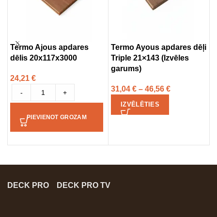
Termo Ajous apdares
Termo Ayous apdares dēļi
T
dēlis 20x117x3000
Triple 21×143 (Izvēles
d
garums)
g
24,21
€
31,04
€
–
46,56
€
2
-
+
IZVĒLĒTIES
PIEVIENOT GROZAM
DECK PRO
DECK PRO TV