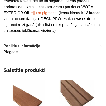
Estētiska izskata dēļ un lai saglabātu termo priedes
apdares dēļu krāsu, iesakām virsmu pārklāt ar WOCA
EXTERIOR OIL
eļļu ar pigmentu
(krāsu klāstā ir 13 krāsas,
viena no tām dabīga). DECK PRO iesaka terases dēļus
atjaunot reizi gadā (atkarībā no ekspluatācijas apstākļiem
un terases ieklāšanas virziena).
Papildus informācija
Piegāde
Saistītie produkti