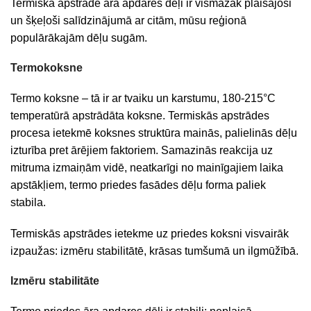
Termiskā apstrādē āra apdares dēļi ir vismazāk plaisājoši
un šķeļoši salīdzinājumā ar citām, mūsu reģionā
populārākajām dēļu sugām.
Termokoksne
Termo koksne – tā ir ar tvaiku un karstumu, 180-215°C
temperatūrā apstrādāta koksne. Termiskās apstrādes
procesa ietekmē koksnes struktūra mainās, palielinās dēļu
izturība pret ārējiem faktoriem. Samazinās reakcija uz
mitruma izmaiņām vidē, neatkarīgi no mainīgajiem laika
apstākļiem, termo priedes fasādes dēļu forma paliek
stabila.
Termiskās apstrādes ietekme uz priedes koksni visvairāk
izpaužas: izmēru stabilitātē, krāsas tumšumā un ilgmūžībā.
Izmēru stabilitāte