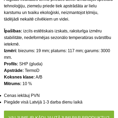
tehnoloģiju, ziemeļu priede tiek apstrādāta ar lielu
karstumu un tvaiku ekoloģiski, neizmantojot ķīmiju,
tādējādi nekaitē cilvēkiem un videi.
Īpašības:
izcils estētiskais izskats, raksturīga izmēru
stabilitāte, nedeformējas sezonālo temperatūras svārstību
ietekmē.
Izmēri:
biezums: 19 mm; platums: 117 mm; garums: 3000
mm.
Profils:
SHP (gluda)
Apstrāde:
TermoD
Koksnes klase:
A/B
Mitrums:
10 %
Cenas ieklāuj PVN
Piegāde visā Latvijā 1-3 darba dienu laikā
VAI JUMS IR KĀDI JAUTĀJUMI PAR PRODUKTU?