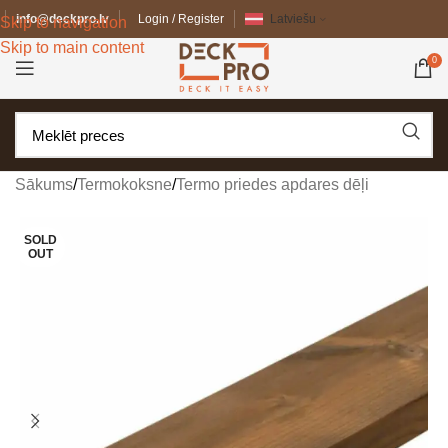
info@deckpro.lv
Login / Register
Latviešu
Skip to navigation
Skip to main content
0
Sākums
/
Termokoksne
/
Termo priedes apdares dēļi
SOLD
OUT