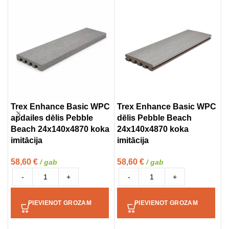
Trex Enhance Basic WPC
Trex Enhance Basic WPC
O
apdailes dēlis Pebble
dēlis Pebble Beach
2
Beach 24x140x4870 koka
24x140x4870 koka
(
imitācija
imitācija
1
58,60
€
58,60
€
/ gab
/ gab
-
+
-
+
PIEVIENOT GROZAM
PIEVIENOT GROZAM