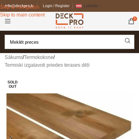
info@deckpro.lv
Login / Register
Latviešu
Skip to navigation
Skip to main content
0
Sākums
/
Termokoksne
/
Termiski izgatavoti priedes terases dēļi
SOLD
OUT