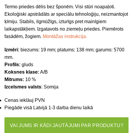
Termo priedes dēlis bez šponēm. Visi stūri noapaļoti.
Ekoloģiski apstrādāts ar speciālu tehnoloģiju, neizmantojot
ķīmiju. Stabils, ilgmūžīgs, izturīgs pret mainīgiem
laikapstākļiem. Izgatavots no ziemeļu priedes. Piemērots
fasādēm, žogiem.
Montāžas instrukcija.
Izmēri:
biezums: 19 mm; platums: 138 mm; garums: 5700
mm.
Profils:
gluds
Koksnes klase:
A/B
Mitrums:
10 %
Izcelsmes valsts
: Somija
Cenas ieklāuj PVN
Piegāde visā Latvijā 1-3 darba dienu laikā
VAI JUMS IR KĀDI JAUTĀJUMI PAR PRODUKTU?