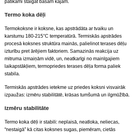
patīkami staigāt basām kājām.
Termo koka dēļi
Termokoksne ir koksne, kas apstrādāta ar tvaiku un
karstumu 180-215°C temperatūrā. Termiskās apstrādes
procesā koksnes struktūra mainās, palielinot terases dēļu
izturību pret ārējiem faktoriem. Samazinās reakcija uz
mitruma izmaiņām vidē, un, neatkarīgi no mainīgajiem
laikapstākļiem, termopriedes terases dēļa forma paliek
stabila.
Termiskās apstrādes ietekme uz priedes koksni visvairāk
izpaužas: izmēru stabilitātē, krāsas tumšumā un ilgmūžībā.
Izmēru stabilitāte
Termo koka dēļi ir stabili: neplaisā, neatloka, neliecas,
“nestaigā” kā citas koksnes sugas, piemēram, cietās