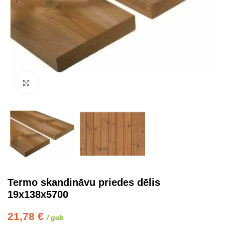
Click to enlarge
Termo skandināvu priedes dēlis
19x138x5700
21,78
€
/ gab