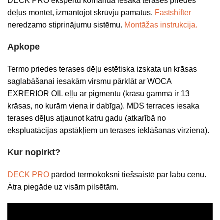
DECK PRO ekspertu komanda iesaka terases priedes
dēļus montēt, izmantojot skrūvju pamatus,
Fastshifter
neredzamo stiprinājumu sistēmu.
Montāžas instrukcija.
Apkope
Termo priedes terases dēļu estētiska izskata un krāsas
saglabāšanai iesakām virsmu pārklāt ar WOCA
EXRERIOR OIL eļļu ar pigmentu (krāsu gammā ir 13
krāsas, no kurām viena ir dabīga). MDS terraces iesaka
terases dēļus atjaunot katru gadu (atkarībā no
ekspluatācijas apstākļiem un terases ieklāšanas virziena).
Kur nopirkt?
DECK PRO
pārdod termokoksni tiešsaistē par labu cenu.
Ātra piegāde uz visām pilsētām.