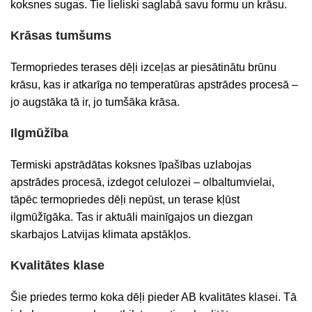
koksnes sugas. Tie lieliski saglabā savu formu un krāsu.
Krāsas tumšums
Termopriedes terases dēļi izceļas ar piesātinātu brūnu
krāsu, kas ir atkarīga no temperatūras apstrādes procesā –
jo augstāka tā ir, jo tumšāka krāsa.
Ilgmūžība
Termiski apstrādātas koksnes īpašības uzlabojas
apstrādes procesā, izdegot celulozei – olbaltumvielai,
tāpēc termopriedes dēļi nepūst, un terase kļūst
ilgmūžīgāka. Tas ir aktuāli mainīgajos un diezgan
skarbajos Latvijas klimata apstākļos.
Kvalitātes klase
Šie priedes termo koka dēļi pieder AB kvalitātes klasei. Tā