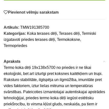
Pievienot vēlmju sarakstam
Artikuls:
TMW191385700
Kategorijas:
Koka terases dēļi
,
Terases dēļi
,
Termiski
izgatavoti priedes terases dēļi
,
Termokoksne
,
Termopriedes
Apraksts
Termo koka dēļi 19x138x5700 no priedes ir ne tikai
ekoloģiski, bet arī izturīgi pret koksnes kaitēkļiem un trupi.
Raksturo stabilitāte, ilgtspēja un ilgmūžība, imunitāte pret
vides faktoriem, iztur lielas mitruma un temperatūras
svārstības. Pateicoties izmantotajai autentiskajai apstrādes
tehnoloģijai, priedes termo koka dēļi iegūst estētisku
priekšrocību, to virsma kļūst gluds, neskaida, pa tiem ir