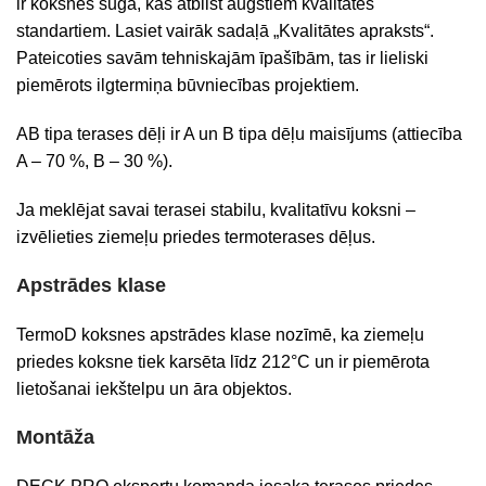
ir koksnes suga, kas atbilst augstiem kvalitātes
standartiem. Lasiet vairāk sadaļā „Kvalitātes apraksts“.
Pateicoties savām tehniskajām īpašībām, tas ir lieliski
piemērots ilgtermiņa būvniecības projektiem.
AB tipa terases dēļi ir A un B tipa dēļu maisījums (attiecība
A – 70 %, B – 30 %).
Ja meklējat savai terasei stabilu, kvalitatīvu koksni –
izvēlieties ziemeļu priedes termoterases dēļus.
Apstrādes klase
TermoD koksnes apstrādes klase nozīmē, ka ziemeļu
priedes koksne tiek karsēta līdz 212°C un ir piemērota
lietošanai iekštelpu un āra objektos.
Montāža