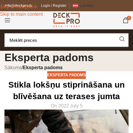
info@deckpro.lv
Login / Register
Latviešu
Skip to navigation
Skip to main content
0
Eksperta padoms
Sākums
/
Eksperta padoms
EKSPERTA PADOMS
Stikla lokšņu stiprināšana un
blīvēšana uz terases jumta
On 2022 July 5