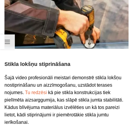
Stikla lokšņu stiprināšana
Šajā video profesionāli meistari demonstrē stikla lokšņu
nostiprināšanu un aizzīmogošanu, uzstādot terases
nojumes.
Tu redzēsi
kā pie stikla konstrukcijas tiek
pielīmēta aizsarggumija, kas slāpē stikla jumta stabilitāti.
Kādus blīvējuma materiālus izvēlēties un kā tos pareizi
lietot, kādi stiprinājumi ir piemērotākie stikla jumtu
ierīkošanai.