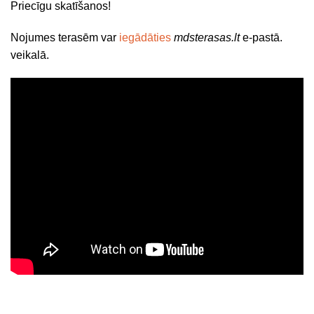
Priecīgu skatīšanos!
Nojumes terasēm var
iegādāties
mdsterasas.lt
e-pastā.
veikalā.