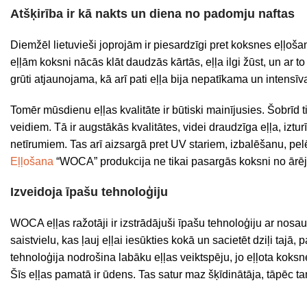
Atšķirība ir kā nakts un diena no padomju naftas
Diemžēl lietuvieši joprojām ir piesardzīgi pret koksnes eļļoša
eļļām koksni nācās klāt daudzās kārtās, eļļa ilgi žūst, un ar t
grūti atjaunojama, kā arī pati eļļa bija nepatīkama un intensīv
Tomēr mūsdienu eļļas kvalitāte ir būtiski mainījusies. Šobrīd 
veidiem. Tā ir augstākās kvalitātes, videi draudzīga eļļa, iztu
netīrumiem. Tas arī aizsargā pret UV stariem, izbalēšanu, p
Eļļošana
“WOCA” produkcija ne tikai pasargās koksni no ārēji
Izveidoja īpašu tehnoloģiju
WOCA eļļas ražotāji ir izstrādājuši īpašu tehnoloģiju ar nos
saistvielu, kas ļauj eļļai iesūkties kokā un sacietēt dziļi tajā,
tehnoloģija nodrošina labāku eļļas veiktspēju, jo eļļota kok
Šīs eļļas pamatā ir ūdens. Tas satur maz šķīdinātāja, tāpēc tam