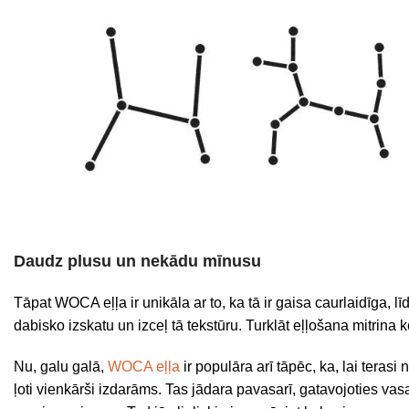
Daudz plusu un nekādu mīnusu
Tāpat WOCA eļļa ir unikāla ar to, ka tā ir gaisa caurlaidīga, l
dabisko izskatu un izceļ tā tekstūru. Turklāt eļļošana mitrina 
Nu, galu galā,
WOCA eļļa
ir populāra arī tāpēc, ka, lai terasi 
ļoti vienkārši izdarāms. Tas jādara pavasarī, gatavojoties va