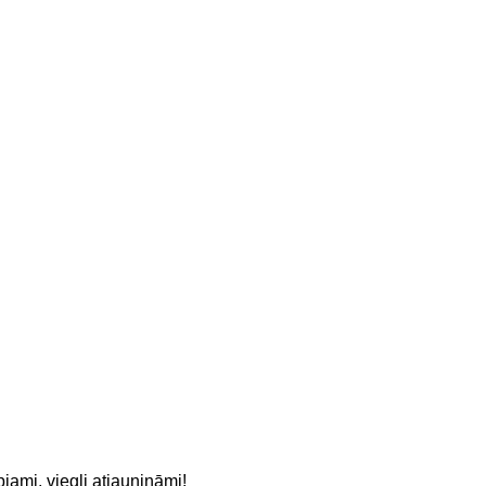
jami, viegli atjaunināmi!