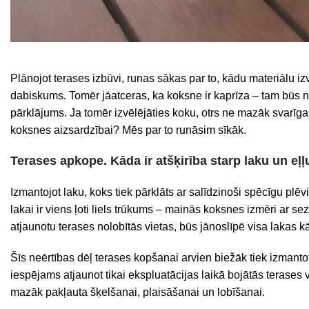
Plānojot terases izbūvi, runas sākas par to, kādu materiālu i
dabiskums. Tomēr jāatceras, ka koksne ir kaprīza – tam būs
pārklājums. Ja tomēr izvēlējāties koku, otrs ne mazāk svarīgai
koksnes aizsardzībai? Mēs par to runāsim sīkāk.
Terases apkope. Kāda ir atšķirība starp laku un eļļ
Izmantojot laku, koks tiek pārklāts ar salīdzinoši spēcīgu plē
lakai ir viens ļoti liels trūkums – mainās koksnes izmēri ar se
atjaunotu terases nolobītās vietas, būs jānoslīpē visa lakas kā
Šīs neērtības dēļ terases kopšanai arvien biežāk tiek izmantota
iespējams atjaunot tikai ekspluatācijas laikā bojātās terases vi
mazāk pakļauta šķelšanai, plaisāšanai un lobīšanai.