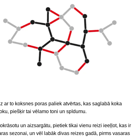
īdz ar to koksnes poras paliek atvērtas, kas saglabā koka
koku, piešķir tai vēlamo toni un spīdumu.
nokrāsotu un aizsargātu, pietiek tikai vienu reizi ieeļļot, kas ir
saras sezonai, un vēl labāk divas reizes gadā, pirms vasaras