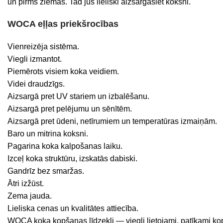
un pirms ziemas. Tad jūs lieliski aizsargāsiet koksni.
WOCA eļļas priekšrocības
Vienreizēja sistēma.
Viegli izmantot.
Piemērots visiem koka veidiem.
Videi draudzīgs.
Aizsargā pret UV stariem un izbalēšanu.
Aizsargā pret pelējumu un sēnītēm.
Aizsargā pret ūdeni, netīrumiem un temperatūras izmaiņām.
Baro un mitrina koksni.
Pagarina koka kalpošanas laiku.
Izceļ koka struktūru, izskatās dabiski.
Gandrīz bez smaržas.
Ātri izžūst.
Zema jauda.
Lieliska cenas un kvalitātes attiecība.
WOCA koka kopšanas līdzekļi — viegli lietojami, patīkami kop