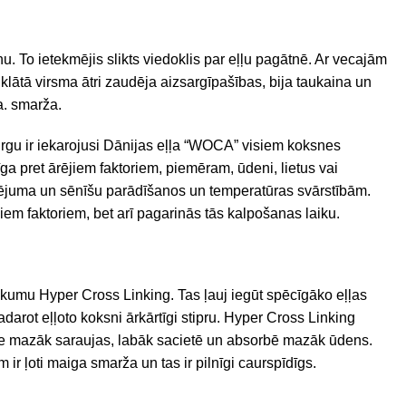
nu. To ietekmējis slikts viedoklis par eļļu pagātnē. Ar vecajām
o klātā virsma ātri zaudēja aizsargīpašības, bija taukaina un
a. smarža.
tirgu ir iekarojusi Dānijas eļļa “WOCA” visiem koksnes
rīga pret ārējiem faktoriem, piemēram, ūdeni, lietus vai
elējuma un sēnīšu parādīšanos un temperatūras svārstībām.
em faktoriem, bet arī pagarinās tās kalpošanas laiku.
aukumu Hyper Cross Linking. Tas ļauj iegūt spēcīgāko eļļas
 padarot eļļoto koksni ārkārtīgi stipru. Hyper Cross Linking
sne mazāk saraujas, labāk sacietē un absorbē mazāk ūdens.
 ir ļoti maiga smarža un tas ir pilnīgi caurspīdīgs.