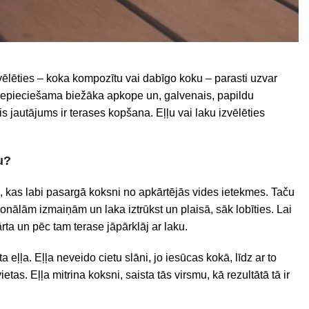
zvēlēties – koka kompozītu vai dabīgo koku – parasti uzvar
 nepieciešama biežāka apkope un, galvenais, papildu
s jautājums ir terases kopšana. Eļļu vai laku izvēlēties
u?
vi, kas labi pasargā koksni no apkārtējās vides ietekmes. Taču
zonālām izmaiņām un laka iztrūkst un plaisā, sāk lobīties. Lai
rta un pēc tam terase jāpārklāj ar laku.
 eļļa. Eļļa neveido cietu slāni, jo iesūcas kokā, līdz ar to
etas. Eļļa mitrina koksni, saista tās virsmu, kā rezultātā tā ir