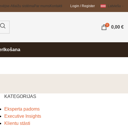
evējs
e-Atlaižu sistēma
Par mums
Kontakti
Login / Register
Latviešu
0
0,00
€
erīkošana
KATEGORIJAS
Eksperta padoms
Executive Insights
Klientu stāsti