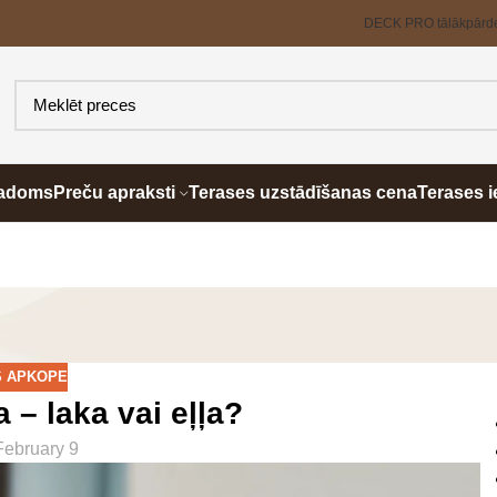
DECK PRO tālākpārd
padoms
Preču apraksti
Terases uzstādīšanas cena
Terases i
 APKOPE
– laka vai eļļa?
ebruary 9