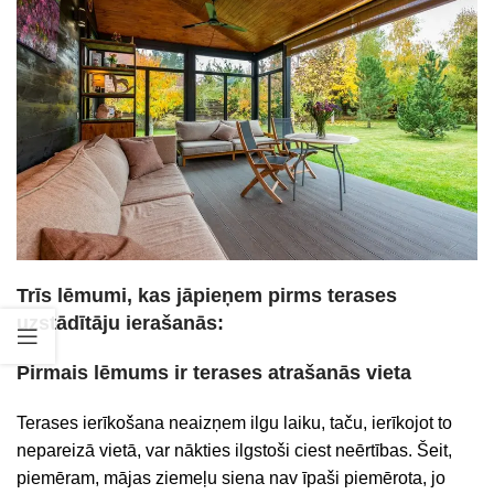
Trīs lēmumi, kas jāpieņem pirms terases
uzstādītāju ierašanās:
Pirmais lēmums ir terases atrašanās vieta
Terases ierīkošana neaizņem ilgu laiku, taču, ierīkojot to
nepareizā vietā, var nākties ilgstoši ciest neērtības. Šeit,
piemēram, mājas ziemeļu siena nav īpaši piemērota, jo