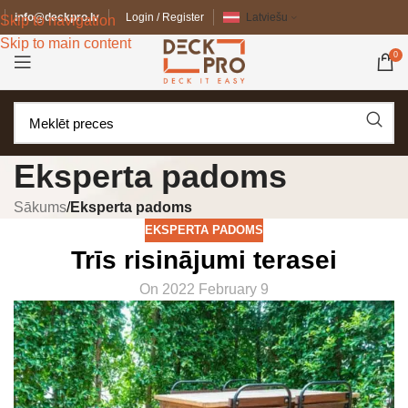
info@deckpro.lv
Login / Register
Latviešu
Skip to navigation
Skip to main content
0
Eksperta padoms
Sākums
/
Eksperta padoms
EKSPERTA PADOMS
Trīs risinājumi terasei
On 2022 February 9