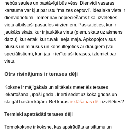
nebūs saules un pastāvīgi būs vēss. Dienvidi vasaras
karstumā var kļūt par īstu “maizes ceptuvi”. Ideālākā vieta ir
dienvidrietumi. Tomēr nav nepieciešams tikai izvēlēties
vietu atbilstoši pasaules virzieniem. Paskatieties, kur ir
jaukāks skats, kur ir jaukāka vieta (piem. skats uz akmens
dārzu), kur ērtāk, kur tuvāk ieeja mājā. Apkopojot visus
plusus un mīnusus un konsultējoties ar draugiem (vai
speciālistiem), kuri jau ir ierīkojuši terases, izlemiet par
vietu.
Otrs risinājums ir terases dēļi
Koksne ir mājīgākais un siltākais materiāls terases
iekārtošanai, īpaši grīdai. Ir ērti sēdēt uz koka grīdas un
staigāt basām kājām. Bet kuras
ieklāšanas dēļi
izvēlēties?
Termiski apstrādāti terases dēļi
Termokoksne ir koksne, kas apstrādāta ar siltumu un