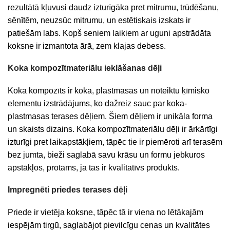
rezultātā kļuvusi daudz izturīgāka pret mitrumu, trūdēšanu,
sēnītēm, neuzsūc mitrumu, un estētiskais izskats ir
patiešām labs. Kopš seniem laikiem ar uguni apstrādāta
koksne ir izmantota ārā, zem klajas debess.
Koka kompozītmateriālu ieklāšanas dēļi
Koka kompozīts ir koka, plastmasas un noteiktu ķīmisko
elementu izstrādājums, ko dažreiz sauc par koka-
plastmasas terases dēļiem. Šiem dēļiem ir unikāla forma
un skaists dizains. Koka kompozītmateriālu dēļi ir ārkārtīgi
izturīgi pret laikapstākļiem, tāpēc tie ir piemēroti arī terasēm
bez jumta, bieži saglabā savu krāsu un formu jebkuros
apstākļos, protams, ja tas ir kvalitatīvs produkts.
Impregnēti priedes terases dēļi
Priede ir vietēja koksne, tāpēc tā ir viena no lētākajām
iespējām tirgū, saglabājot pievilcīgu cenas un kvalitātes