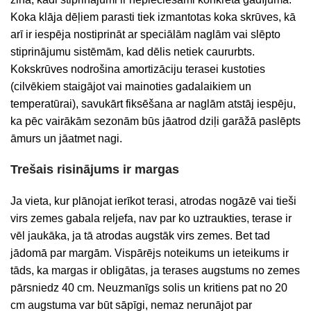
Koka klāja dēļiem parasti tiek izmantotas koka skrūves, kā
arī ir iespēja nostiprināt ar speciālām naglām vai slēpto
stiprinājumu sistēmām, kad dēlis netiek caururbts.
Kokskrūves nodrošina amortizāciju terasei kustoties
(cilvēkiem staigājot vai mainoties gadalaikiem un
temperatūrai), savukārt fiksēšana ar naglām atstāj iespēju,
ka pēc vairākām sezonām būs jāatrod dziļi garāžā paslēpts
āmurs un jāatmet nagi.
Trešais risinājums ir margas
Ja vieta, kur plānojat ierīkot terasi, atrodas nogāzē vai tieši
virs zemes gabala reljefa, nav par ko uztraukties, terase ir
vēl jaukāka, ja tā atrodas augstāk virs zemes. Bet tad
jādomā par margām. Vispārējs noteikums un ieteikums ir
tāds, ka margas ir obligātas, ja terases augstums no zemes
pārsniedz 40 cm. Neuzmanīgs solis un kritiens pat no 20
cm augstuma var būt sāpīgi, nemaz nerunājot par