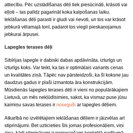
attiecību. Pēc uzstādīšanas dēļi tiek piesūcināti, krāsoti vai
eļļoti – tas palīdz pagarināt koka kalpošanas laiku.
Ieklāšanas dēļi parasti ir gludi vai rievoti, un tos var krāsot
jebkurā vēlamajā tonī, padarot tos viegli pieskaņojamus
jebkurai ārpusei.
Lapegles terases dēļi
Sibīrijas lapegle ir dabiski dabas apdāvināta, izturīgs un
izturīgs koks. Var teikt, ka tas ir optimālais variants cenas
un kvalitātes ziņā. Tāpēc nav pārsteidzoši, ka šī koksne jau
daudzus gadus ir plaši izmantota āra konstrukcijām.
Mūsdienās lapegles terases dēļi ir vieni no populārākajiem
Lietuvā, un mēs nekļūdīsimies, sakot, ka vismaz puse jūsu
kaimiņu savas terases ir
noseguši
ar lapegles dēļiem.
Atkarībā no izvēlētajiem ieklāšanas dēļiem ir jāizvēlas arī
stiprinājumi. Bet uzticieties šīs jomas profesionāļiem, viņi
zina, kādi stiprinājumi ir nepieciešami konkrētā gadījumā.