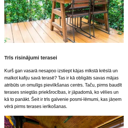
Trīs risinājumi terasei
Kurš gan vasarā nesapņo izstiept kājas mīkstā krēslā un
malkot kafiju savā terasē? Tas ir kā obligāts savas mājas
atribūts un omulīgs pievilkšanas centrs. Taču, pirms baudīt
terases sniegtās priekšrocības, ir jāpadomā, ko vēlies un
kā to panākt. Šeit ir trīs galvenie posmi-lēmumi, kas jāņem
vērā pirms terases ierīkošanas.