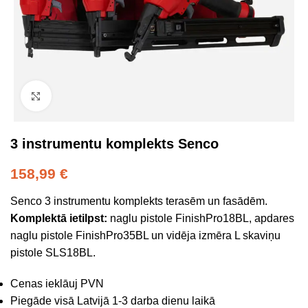
Click to enlarge
3 instrumentu komplekts Senco
158,99
€
Senco 3 instrumentu komplekts terasēm un fasādēm.
Komplektā ietilpst:
naglu pistole FinishPro18BL, apdares
naglu pistole FinishPro35BL un vidēja izmēra L skaviņu
pistole SLS18BL.
Cenas ieklāuj PVN
Piegāde visā Latvijā 1-3 darba dienu laikā