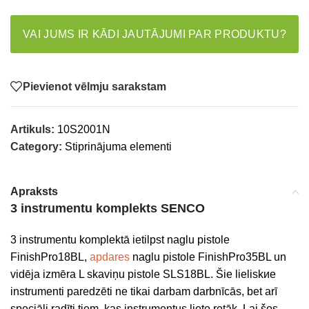
VAI JUMS IR KĀDI JAUTĀJUMI PAR PRODUKTU?
Pievienot vēlmju sarakstam
Artikuls:
10S2001N
Category:
Stiprinājuma elementi
Apraksts
3 instrumentu komplekts SENCO
3 instrumentu komplektā ietilpst naglu pistole
FinishPro18BL,
apdares
naglu pistole FinishPro35BL un
vidēja izmēra L skaviņu pistole SLS18BL. Šie lieliskие
instrumenti paredzēti ne tikai darbam darbnīcās, bet arī
speciāli radīti tiem, kas instrumentus lieto retāk. Lai šos