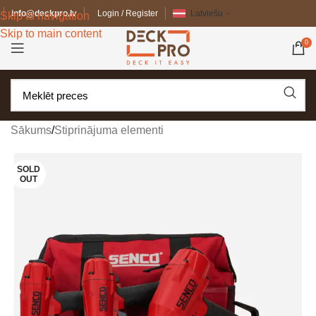
info@deckpro.lv
Login / Register
Latviešu
Skip to navigation
Skip to main content
0
Sākums
/
Stiprinājuma elementi
SOLD
OUT