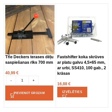
The Deckers terases dēļu
Fastshifter koka skrūves
F
saspiešanas rīks 700 mm
ar platu galvu 4,5×65 mm,
S
ar urbi, SS410, 100 gab., 2
u
40,99
€
krāsas
1
-
+
16,88
€
IZVĒLĒTIES
PIEVIENOT GROZAM