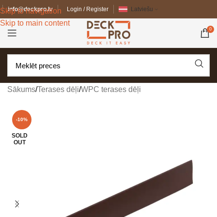
info@deckpro.lv
Login / Register
Latviešu
Skip to navigation
Skip to main content
0
Sākums
/
Terases dēļi
/
WPC terases dēļi
-10%
SOLD
OUT