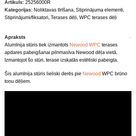
Artikuls:
25256000R
Kategorijas:
Noliktavas tīrīšana
,
Stiprinājuma elementi
,
Stiprinājumi/fiksatori
,
Terases dēļi
,
WPC terases dēļi
Apraksts
Alumīnija stūris tiek izmantots
Newood WPC
terases
apdares pabeigšanai pilnmasīva Newood dēļa vietā.
Izmantojot šo stūri, terase izskatās estētiski pabeigta.
Šis alumīnija stūris lieliski derēs pie
Newood
WPC brūno
toņu dēļiem.