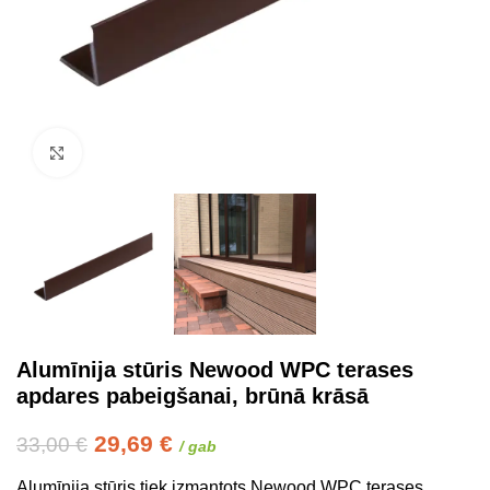
Click to enlarge
Alumīnija stūris Newood WPC terases
apdares pabeigšanai, brūnā krāsā
29,69
€
33,00
€
/ gab
Alumīnija stūris tiek izmantots Newood WPC terases