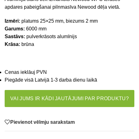
apdares pabeigšanai pilnmasīva Newood dēļa vietā.
Izmēri:
platums 25×25 mm, biezums 2 mm
Garums:
6000 mm
Sastāvs:
pulverkrāsots alumīnijs
Krāsa:
brūna
Cenas ieklāuj PVN
Piegāde visā Latvijā 1-3 darba dienu laikā
VAI JUMS IR KĀDI JAUTĀJUMI PAR PRODUKTU?
Pievienot vēlmju sarakstam