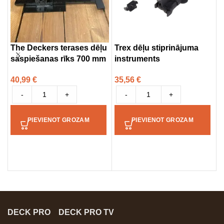
The Deckers terases dēļu
Trex dēļu stiprinājuma
F
saspiešanas rīks 700 mm
instruments
S
u
40,99
€
35,56
€
1
-
+
-
+
PIEVIENOT GROZAM
PIEVIENOT GROZAM
DECK PRO
DECK PRO TV